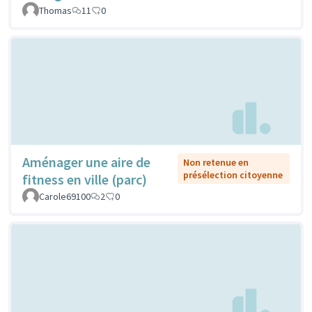
Thomas
11
0
Aménager une aire de
Non retenue en
présélection citoyenne
fitness en ville (parc)
Carole69100
2
0