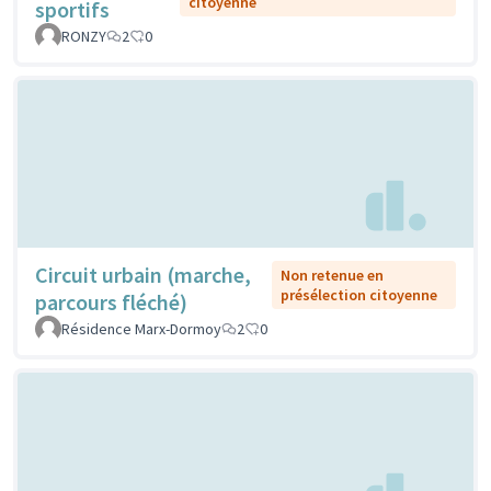
citoyenne
sportifs
RONZY
2
0
Circuit urbain (marche,
Non retenue en
présélection citoyenne
parcours fléché)
Résidence Marx-Dormoy
2
0