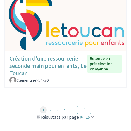
Création d'une ressourcerie
Retenue en
présélection
seconde main pour enfants, Le
citoyenne
Toucan
Clémentine
4
0
1
2
3
4
5
Résultats par page :
25