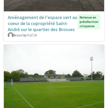
Aménagement de l'espace vert au
Retenue en
présélection
coeur de la copropriété Saint-
citoyenne
André sur le quartier des Brosses
Bross'Up
2
0