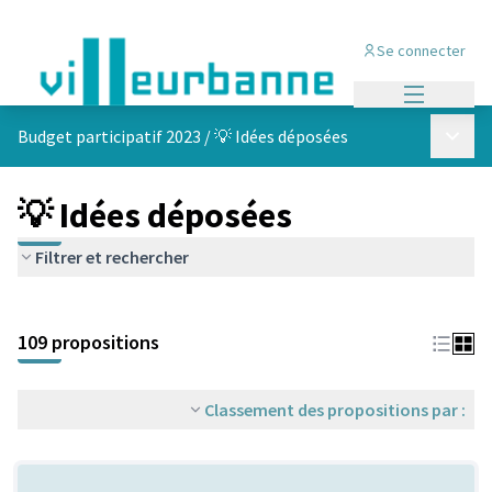
Se connecter
Menu princi
Menu p
Budget participatif 2023
/
💡 Idées déposées
💡 Idées déposées
Filtrer et rechercher
Passer la carte
Leaflet
|
©
OpenStreetMap
contributors
L'élément suivant est une carte qui présente les éléments de cet
+
109 propositions
−
Classement des propositions par :