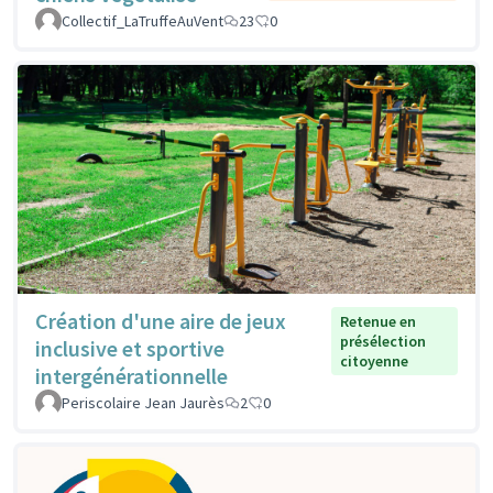
Collectif_LaTruffeAuVent
23
0
Création d'une aire de jeux
Retenue en
présélection
inclusive et sportive
citoyenne
intergénérationnelle
Periscolaire Jean Jaurès
2
0