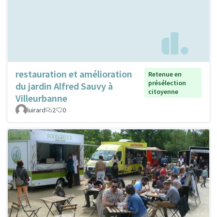
restauration et amélioration
Retenue en
présélection
du jardin Alfred Sauvy à
citoyenne
Villeurbanne
luirard
2
0