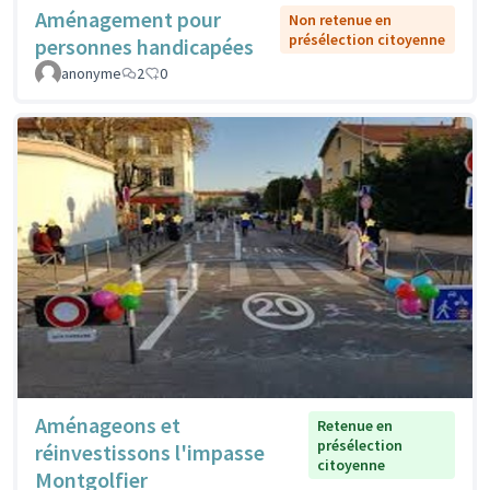
Aménagement pour
Non retenue en
présélection citoyenne
personnes handicapées
anonyme
2
0
Aménageons et
Retenue en
présélection
réinvestissons l'impasse
citoyenne
Montgolfier