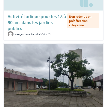
Activité ludique pour les 18 à
Non retenue en
présélection
90 ans dans les jardins
citoyenne
publics
bouge dans ta ville
2
0