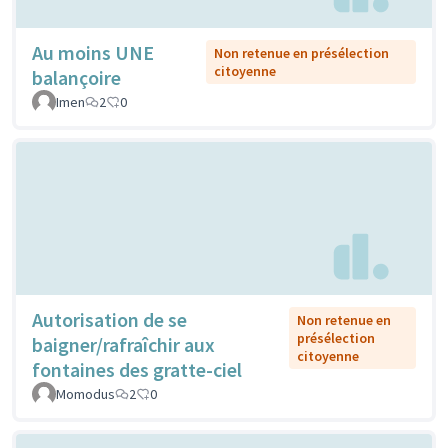
Au moins UNE
Non retenue en présélection
citoyenne
balançoire
Imen
2
0
Autorisation de se
Non retenue en
présélection
baigner/rafraîchir aux
citoyenne
fontaines des gratte-ciel
Momodus
2
0