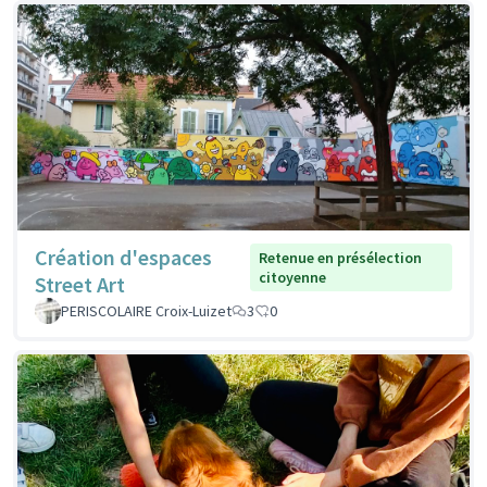
Création d'espaces
Retenue en présélection
citoyenne
Street Art
PERISCOLAIRE Croix-Luizet
3
0