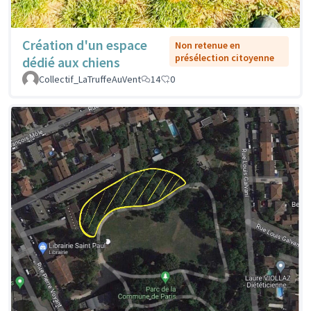
Création d'un espace
Non retenue en
présélection citoyenne
dédié aux chiens
Collectif_LaTruffeAuVent
14
0