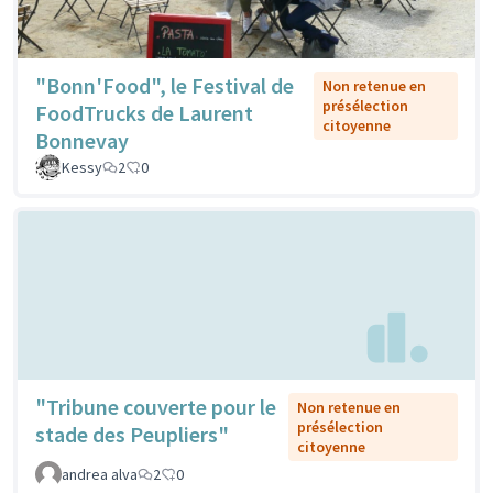
"Bonn'Food", le Festival de
Non retenue en
présélection
FoodTrucks de Laurent
citoyenne
Bonnevay
Kessy
2
0
"Tribune couverte pour le
Non retenue en
présélection
stade des Peupliers"
citoyenne
andrea alva
2
0