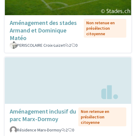
Aménagement des stades
Non retenue en
présélection
Armand et Dominique
citoyenne
Matéo
PERISCOLAIRE Croix-Luizet
2
0
Aménagement inclusif du
Non retenue en
présélection
parc Marx-Dormoy
citoyenne
Résidence Marx-Dormoy
2
0