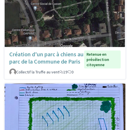
Création d'un parc à chiens au
Retenue en
présélection
parc de la Commune de Paris
citoyenne
Collectif la Truffe au vent
19
0