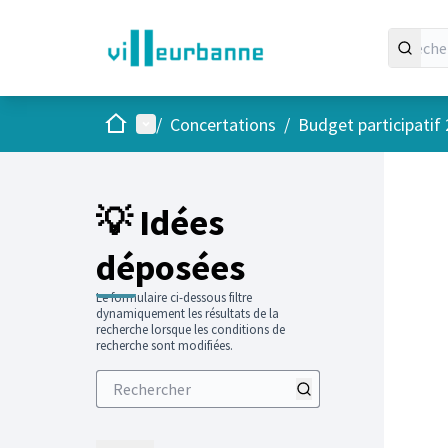
Accueil
Menu principal
/
Concertations
/
Budget participatif
Passer
L'élément
+
−
💡 Idées
déposées
Le formulaire ci-dessous filtre
dynamiquement les résultats de la
recherche lorsque les conditions de
recherche sont modifiées.