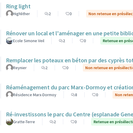
Ring light
Highlither
2
0
Non retenue en présélec
Rénover un local et l'aménager en une petite bibl
Ecole Simone Veil
2
0
Retenue en prés
Remplacer les poteaux en béton par des cyprès t
Reynier
2
0
Non retenue en présélect
Réaménagement du parc Marx-Dormoy et création 
Résidence Marx-Dormoy
8
0
Non reten
Ré-investissons le parc du Centre (esplanade Gen
Gratte-Terre
2
0
Retenue en présélect