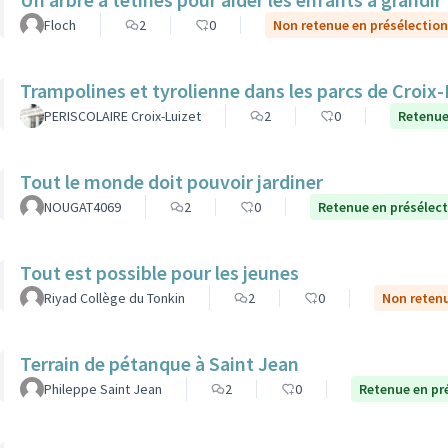
Floch
2
0
Non retenue en présélectio
Trampolines et tyrolienne dans les parcs de Croix-
PERISCOLAIRE Croix-Luizet
2
0
Retenue
Tout le monde doit pouvoir jardiner
NOUGAT4069
2
0
Retenue en présélec
Tout est possible pour les jeunes
Riyad Collège du Tonkin
2
0
Non retenu
Terrain de pétanque à Saint Jean
Phileppe Saint Jean
2
0
Retenue en pr