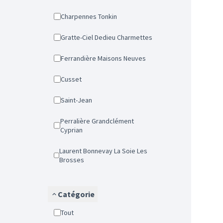
Charpennes Tonkin
Gratte-Ciel Dedieu Charmettes
Ferrandière Maisons Neuves
Cusset
Saint-Jean
Perralière Grandclément
Cyprian
Laurent Bonnevay La Soie Les
Brosses
Catégorie
Tout