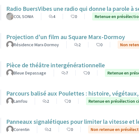
Radio BuersVibes une radio qui donne la parole à s
COL SONIA
4
0
Retenue en présélecti
Projection d'un film au Square Marx-Dormoy
Résidence Marx-Dormoy
2
0
Non reten
Pièce de théâtre intergénérationnelle
Bleue Depassage
7
0
Retenue en prés
Parcours balisé aux Poulettes : histoire, végétaux,
Lamfou
2
0
Retenue en présélection c
Panneaux signalétiques pour limiter la vitesse et l
Corentin
2
0
Non retenue en présélect