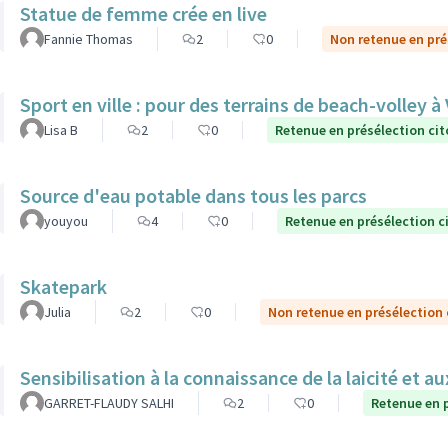
Statue de femme crée en live
Fannie Thomas
2
0
Non retenue en pré
Sport en ville : pour des terrains de beach-volley à
Lisa B
2
0
Retenue en présélection ci
Source d'eau potable dans tous les parcs
youyou
4
0
Retenue en présélection c
Skatepark
Julia
2
0
Non retenue en présélection
Sensibilisation à la connaissance 
GARRET-FLAUDY SALHI
2
0
Retenue en 