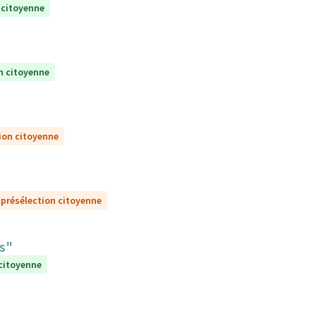
 citoyenne
n citoyenne
ion citoyenne
 présélection citoyenne
ts"
 citoyenne