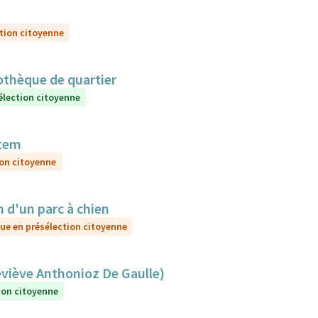
tion citoyenne
iothèque de quartier
élection citoyenne
otem
ion citoyenne
d'un parc à chien
ue en présélection citoyenne
eviève Anthonioz De Gaulle)
ion citoyenne