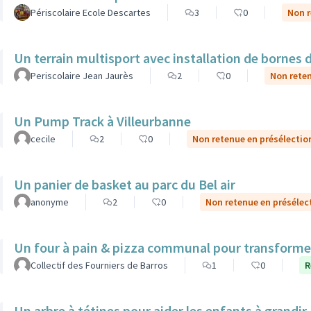
Périscolaire Ecole Descartes
3
0
Non r
Un terrain multisport avec installation de bornes 
Periscolaire Jean Jaurès
2
0
Non reten
Un Pump Track à Villeurbanne
cecile
2
0
Non retenue en présélectio
Un panier de basket au parc du Bel air
anonyme
2
0
Non retenue en présélec
Un four à pain & pizza communal pour transformer l
Collectif des Fourniers de Barros
1
0
R
Un arbre à tétines pour aider les enfants à grandir