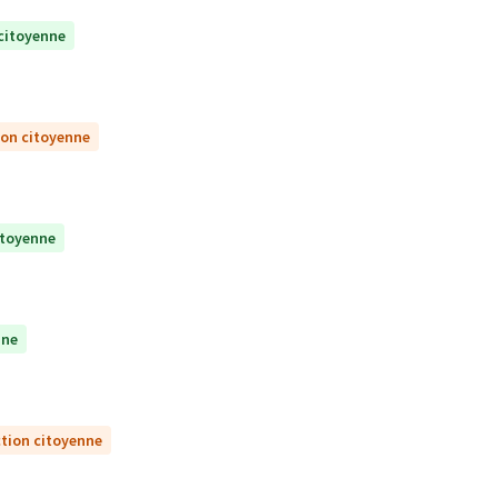
 citoyenne
ion citoyenne
itoyenne
nne
ction citoyenne