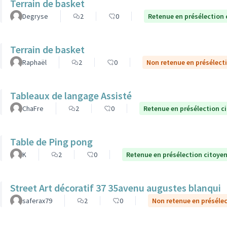
Terrain de basket
Degryse
2
0
Retenue en présélection
Terrain de basket
Raphaël
2
0
Non retenue en présélect
Tableaux de langage Assisté
ChaFre
2
0
Retenue en présélection c
Table de Ping pong
K
2
0
Retenue en présélection citoye
Street Art décoratif 37 35avenu augustes blanqui
saferax79
2
0
Non retenue en préséle