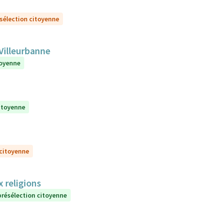
sélection citoyenne
 Villeurbanne
toyenne
itoyenne
 citoyenne
de la laicité et aux religions
présélection citoyenne