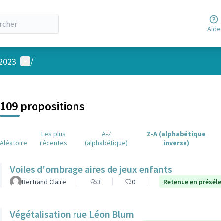
Aide
Menu utilisateur
 2023
/
 la carte
 suivant est une carte qui présente les éléments de cette page comm
109 propositions
Les plus
A-Z
Z-A (alphabétique
Aléatoire
récentes
(alphabétique)
inverse)
Voiles d'ombrage aires de jeux enfants
Bertrand Claire
3
0
Retenue en présél
Végétalisation rue Léon Blum