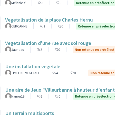
Mélanie-f
3
0
Retenue en présélection
Vegetalisation de la place Charles Hernu
CERCANNE
2
0
Retenue en présélectio
Vegetalisation d'une rue avec sol rouge
Jauneau
2
0
Non retenue en présélect
Une installation vegetale
TIMELINE VEGETALE
4
0
Non retenue en
Une aire de Jeux "Villeurbanne à hauteur d'enfan
Nanou29
2
0
Retenue en présélection
Un terrain multisports