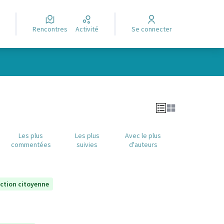
Rencontres
Activité
Se connecter
Leaflet
|
©
OpenStreetMap
contributors
e des points de carte. L'élément peut être utilisé avec un lecteur
Les plus
Les plus
Avec le plus
commentées
suivies
d'auteurs
ection citoyenne