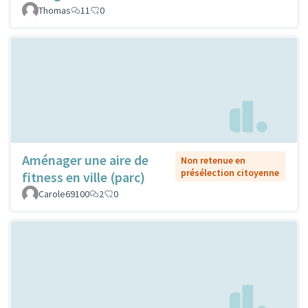
Thomas
11
0
Aménager une aire de
Non retenue en
présélection citoyenne
fitness en ville (parc)
Carole69100
2
0