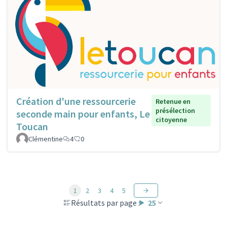
Création d'une ressourcerie
Retenue en
présélection
seconde main pour enfants, Le
citoyenne
Toucan
Clémentine
4
0
1
2
3
4
5
Résultats par page :
25