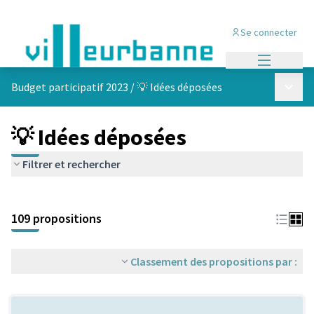
Se connecter
Menu princi
Menu p
Budget participatif 2023
/
💡 Idées déposées
💡 Idées déposées
Filtrer et rechercher
Passer la carte
Leaflet
|
©
OpenStreetMap
contributors
L'élément suivant est une carte qui présente les éléments de cet
+
109 propositions
−
Classement des propositions par :