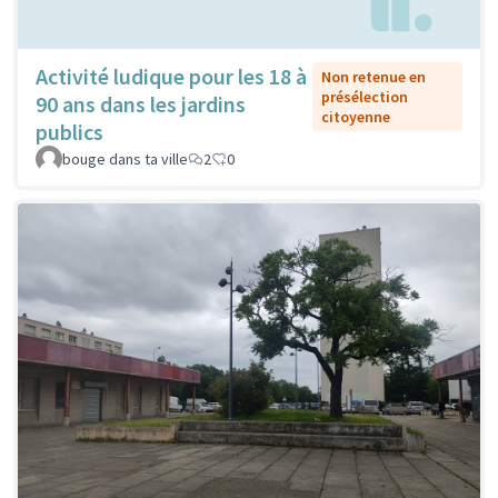
Activité ludique pour les 18 à
Non retenue en
présélection
90 ans dans les jardins
citoyenne
publics
bouge dans ta ville
2
0