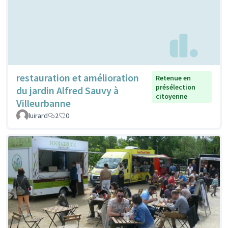
restauration et amélioration
Retenue en
présélection
du jardin Alfred Sauvy à
citoyenne
Villeurbanne
luirard
2
0