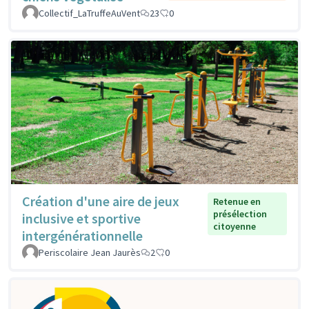
Collectif_LaTruffeAuVent
23
0
Création d'une aire de jeux
Retenue en
présélection
inclusive et sportive
citoyenne
intergénérationnelle
Periscolaire Jean Jaurès
2
0