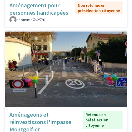
Aménagement pour
Non retenue en
présélection citoyenne
personnes handicapées
anonyme
2
0
Aménageons et
Retenue en
présélection
réinvestissons l'impasse
citoyenne
Montgolfier