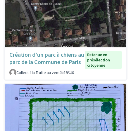
Création d'un parc à chiens au
Retenue en
présélection
parc de la Commune de Paris
citoyenne
Collectif la Truffe au vent
19
0