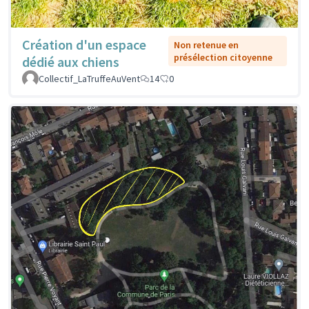
Création d'un espace
Non retenue en
présélection citoyenne
dédié aux chiens
Collectif_LaTruffeAuVent
14
0