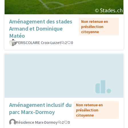
Aménagement des stades
Non retenue en
présélection
Armand et Dominique
citoyenne
Matéo
PERISCOLAIRE Croix-Luizet
2
0
Aménagement inclusif du
Non retenue en
présélection
parc Marx-Dormoy
citoyenne
Résidence Marx-Dormoy
2
0