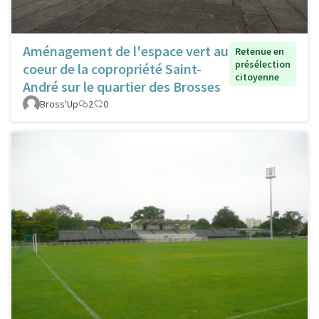
Aménagement de l'espace vert au
Retenue en
présélection
coeur de la copropriété Saint-
citoyenne
André sur le quartier des Brosses
Bross'Up
2
0