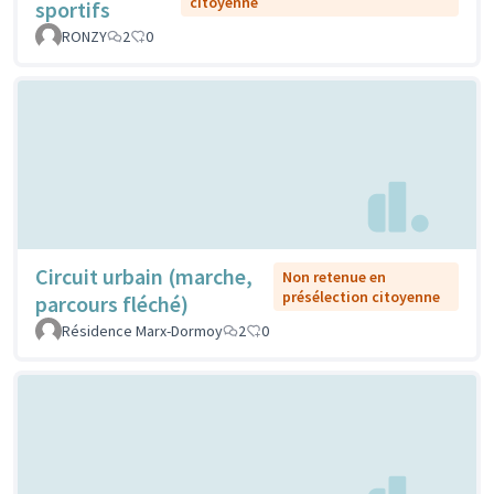
citoyenne
sportifs
RONZY
2
0
Circuit urbain (marche,
Non retenue en
présélection citoyenne
parcours fléché)
Résidence Marx-Dormoy
2
0