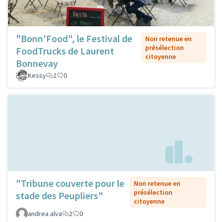
"Bonn'Food", le Festival de
Non retenue en
présélection
FoodTrucks de Laurent
citoyenne
Bonnevay
Kessy
2
0
"Tribune couverte pour le
Non retenue en
présélection
stade des Peupliers"
citoyenne
andrea alva
2
0