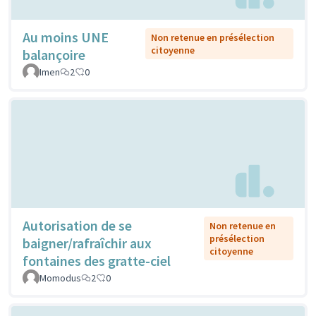
Au moins UNE
Non retenue en présélection
citoyenne
balançoire
Imen
2
0
Autorisation de se
Non retenue en
présélection
baigner/rafraîchir aux
citoyenne
fontaines des gratte-ciel
Momodus
2
0