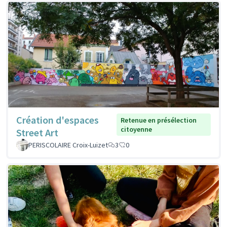
Création d'espaces
Retenue en présélection
citoyenne
Street Art
PERISCOLAIRE Croix-Luizet
3
0