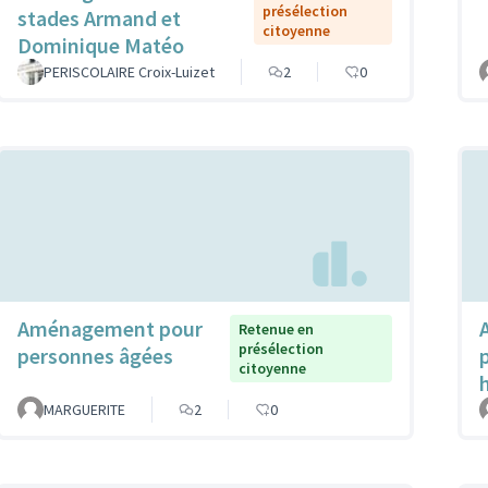
présélection
stades Armand et
citoyenne
Dominique Matéo
PERISCOLAIRE Croix-Luizet
2
0
Aménagement pour
Retenue en
présélection
personnes âgées
citoyenne
MARGUERITE
2
0