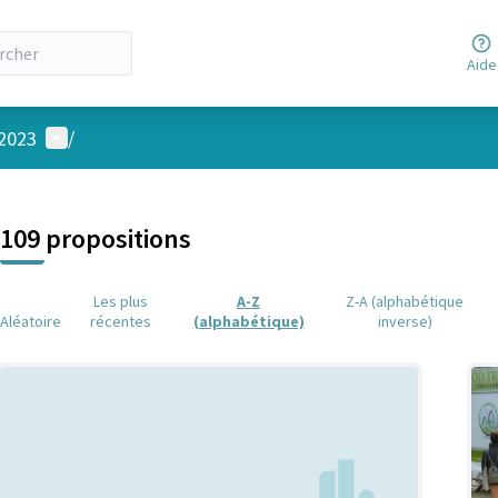
Aide
Menu utilisateur
 2023
/
 la carte
 suivant est une carte qui présente les éléments de cette page comm
109 propositions
Les plus
A-Z
Z-A (alphabétique
Aléatoire
récentes
(alphabétique)
inverse)