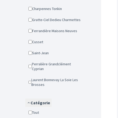
Charpennes Tonkin
Gratte-Ciel Dedieu Charmettes
Ferrandière Maisons Neuves
Cusset
Saint-Jean
Perralière Grandclément
Cyprian
Laurent Bonnevay La Soie Les
Brosses
Catégorie
Tout