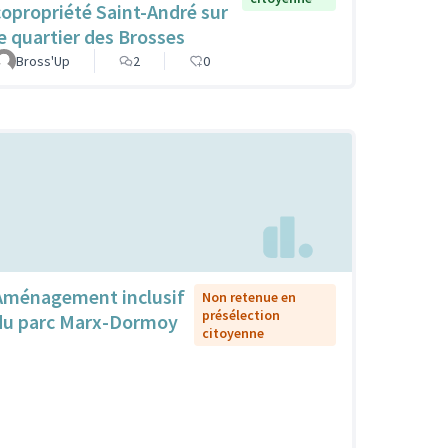
copropriété Saint-André sur
le quartier des Brosses
Bross'Up
2
0
Aménagement inclusif
Non retenue en
présélection
du parc Marx-Dormoy
citoyenne