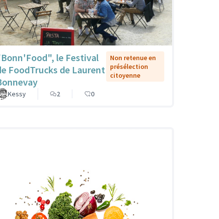
"Bonn'Food", le Festival
Non retenue en
présélection
de FoodTrucks de Laurent
citoyenne
Bonnevay
Kessy
2
0