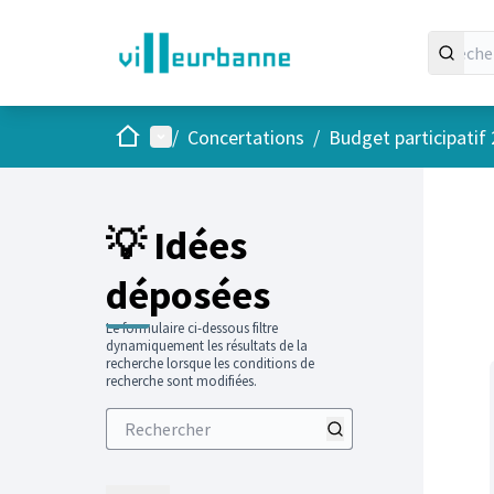
Accueil
Menu principal
/
Concertations
/
Budget participatif
Passer
L'élément
+
−
💡 Idées
déposées
Le formulaire ci-dessous filtre
dynamiquement les résultats de la
recherche lorsque les conditions de
recherche sont modifiées.