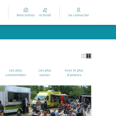
Rencontres
Activité
Se connecter
Leaflet
|
©
OpenStreetMap
contributors
e des points de carte. L'élément peut être utilisé avec un lecteur
Les plus
Les plus
Avec le plus
commentées
suivies
d'auteurs