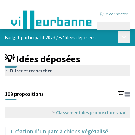
Se connecter
Menu princi
Menu p
Budget participatif 2023
/
💡 Idées déposées
💡 Idées déposées
Filtrer et rechercher
Passer la carte
Leaflet
|
©
OpenStreetMap
contributors
L'élément suivant est une carte qui présente les éléments de cet
+
109 propositions
−
Classement des propositions par :
Création d'un parc à chiens végétalisé