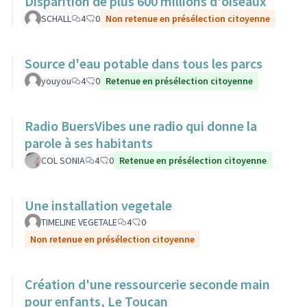
Disparition de plus 600 millions d'oiseaux
SCHALL
4
0
Non retenue en présélection citoyenne
Source d'eau potable dans tous les parcs
youyou
4
0
Retenue en présélection citoyenne
Radio BuersVibes une radio qui donne la
parole à ses habitants
COL SONIA
4
0
Retenue en présélection citoyenne
Une installation vegetale
TIMELINE VEGETALE
4
0
Non retenue en présélection citoyenne
Création d'une ressourcerie seconde main
pour enfants, Le Toucan