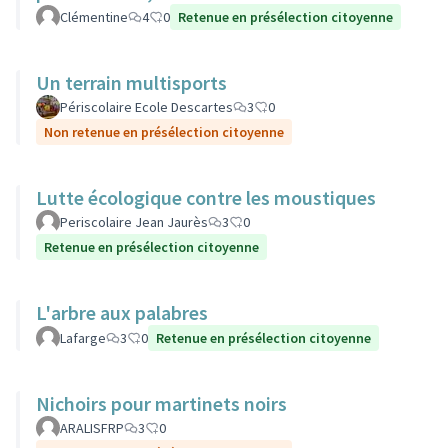
Clémentine
4
0
Retenue en présélection citoyenne
Un terrain multisports
Périscolaire Ecole Descartes
3
0
Non retenue en présélection citoyenne
Lutte écologique contre les moustiques
Periscolaire Jean Jaurès
3
0
Retenue en présélection citoyenne
L'arbre aux palabres
Lafarge
3
0
Retenue en présélection citoyenne
Nichoirs pour martinets noirs
ARALISFRP
3
0