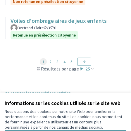
Non retenue en présélection citoyenne
Voiles d'ombrage aires de jeux enfants
Bertrand Claire
3
0
Retenue en présélection citoyenne
1
2
3
4
5
Résultats par page :
25
Voir toutes les propositions retirées
Informations sur les cookies utilisés sur le site web
Nous utilisons des cookies sur notre site Web pour améliorer la
Conditions d'utilisation
performance et les contenus du site. Les cookies nous permettent
Paramètres des cookies
de fournir une expérience utilisateur et un contenu plus
Participez Villeurbanne sur X
Participez Villeurbanne sur Facebook
Participez Villeurbanne sur Instagram
Participez Villeurbanne sur YouTube
personnalisés à partir de nos canaux de médias sociaux.