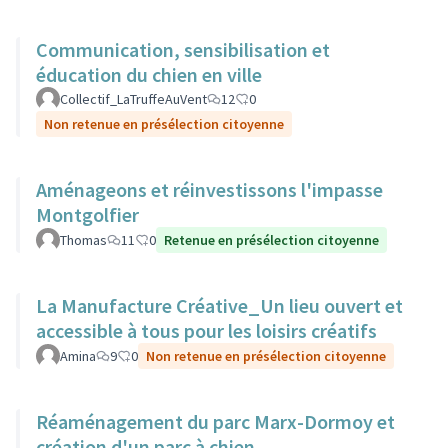
Communication, sensibilisation et
éducation du chien en ville
Collectif_LaTruffeAuVent
12
0
Non retenue en présélection citoyenne
Aménageons et réinvestissons l'impasse
Montgolfier
Thomas
11
0
Retenue en présélection citoyenne
La Manufacture Créative_Un lieu ouvert et
accessible à tous pour les loisirs créatifs
Amina
9
0
Non retenue en présélection citoyenne
Réaménagement du parc Marx-Dormoy et
création d'un parc à chien