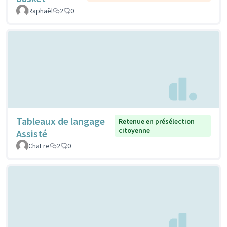
Raphaël
2
0
Tableaux de langage
Retenue en présélection
citoyenne
Assisté
ChaFre
2
0