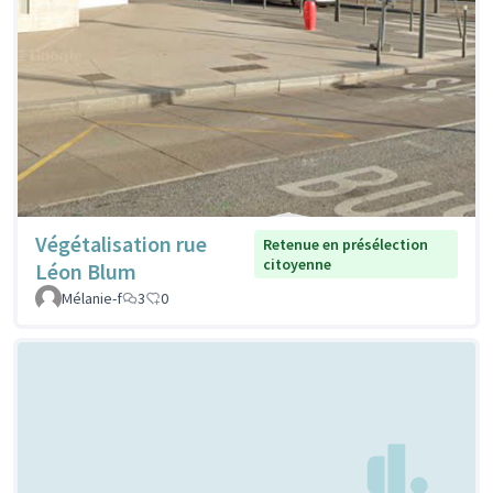
Végétalisation rue
Retenue en présélection
citoyenne
Léon Blum
Mélanie-f
3
0