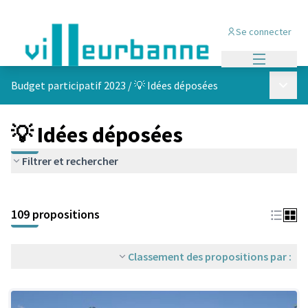
Se connecter
Menu princi
Menu p
Budget participatif 2023
/
💡 Idées déposées
💡 Idées déposées
Filtrer et rechercher
Passer la carte
Leaflet
|
©
OpenStreetMap
contributors
L'élément suivant est une carte qui présente les éléments de cet
+
109 propositions
−
Classement des propositions par :