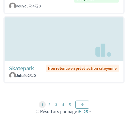
youyou
4
0
Skatepark
Non retenue en présélection citoyenne
Julia
2
0
1
2
3
4
5
Résultats par page :
25