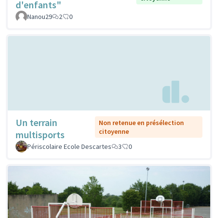
d'enfants"
Nanou29
2
0
Un terrain
Non retenue en présélection
citoyenne
multisports
Périscolaire Ecole Descartes
3
0