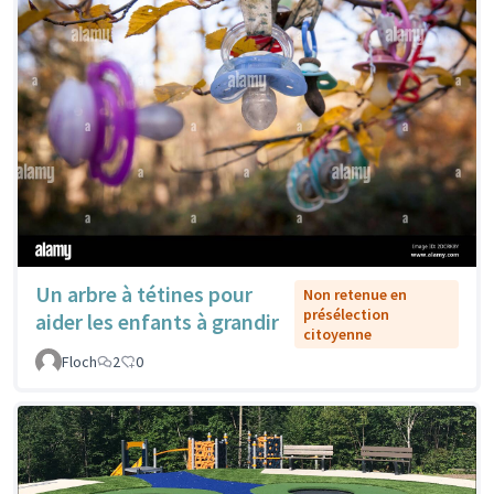
Un arbre à tétines pour
Non retenue en
présélection
aider les enfants à grandir
citoyenne
Floch
2
0