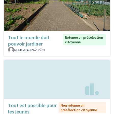
Tout le monde doit
Retenue en présélection
citoyenne
pouvoir jardiner
NOUGAT4069
2
0
Tout est possible pour
Non retenue en
présélection citoyenne
les jeunes