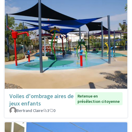
Voiles d'ombrage aires de
Retenue en
présélection citoyenne
jeux enfants
Bertrand Claire
3
0