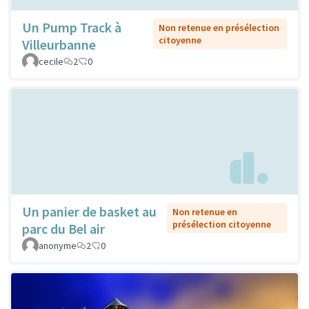
Un Pump Track à
Non retenue en présélection
citoyenne
Villeurbanne
cecile
2
0
Un panier de basket au
Non retenue en
présélection citoyenne
parc du Bel air
anonyme
2
0