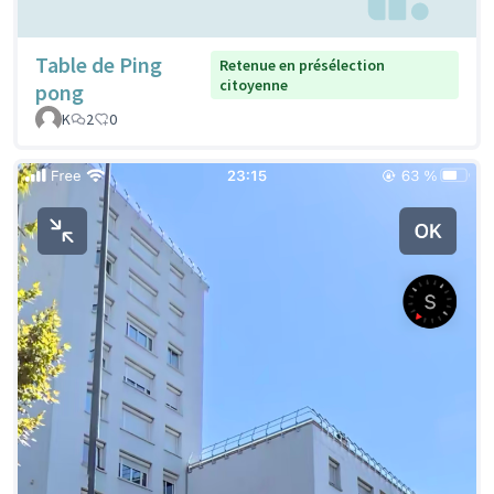
Table de Ping
Retenue en présélection
citoyenne
pong
K
2
0