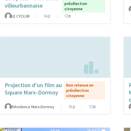
présélection
villeurbannaise
citoyenne
LE CYCLUB
2
0
Projection d'un film au
Non retenue en
présélection
Square Marx-Dormoy
citoyenne
Résidence Marx-Dormoy
2
0