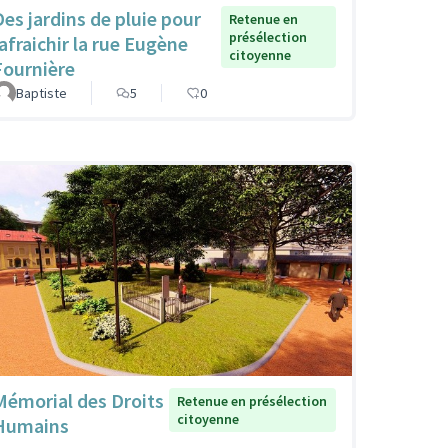
Des jardins de pluie pour
Retenue en
présélection
rafraichir la rue Eugène
citoyenne
Fournière
Baptiste
5
0
Mémorial des Droits
Retenue en présélection
citoyenne
Humains