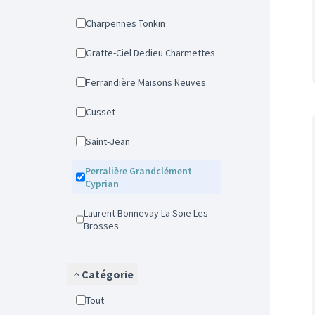
Charpennes Tonkin
Gratte-Ciel Dedieu Charmettes
Ferrandière Maisons Neuves
Cusset
Saint-Jean
Perralière Grandclément
Cyprian
Laurent Bonnevay La Soie Les
Brosses
Catégorie
Tout