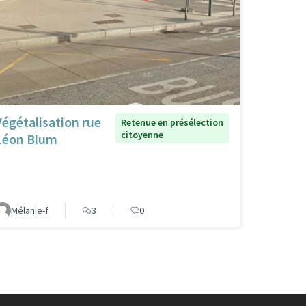
Végétalisation rue
Retenue en présélection
citoyenne
Léon Blum
Mélanie-f
3
0