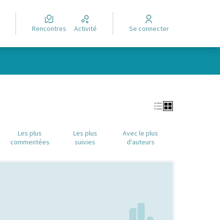
Rencontres
Activité
Se connecter
Leaflet
|
©
OpenStreetMap
contributors
e des points de carte. L'élément peut être utilisé avec un lecteur
Les plus
Les plus
Avec le plus
commentées
suivies
d'auteurs