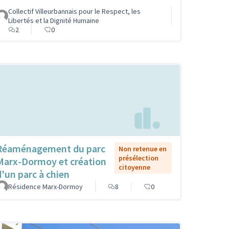
Collectif Villeurbannais pour le Respect, les
Libertés et la Dignité Humaine
2
0
Réaménagement du parc
Non retenue en
présélection
Marx-Dormoy et création
citoyenne
d'un parc à chien
Résidence Marx-Dormoy
8
0