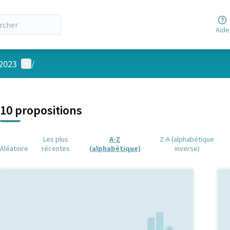
Aide
Menu utilisateur
 2023
/
 la carte
 suivant est une carte qui présente les éléments de cette page comm
10 propositions
Les plus
A-Z
Z-A (alphabétique
Aléatoire
récentes
(alphabétique)
inverse)