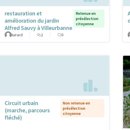
restauration et
Retenue en
présélection
amélioration du jardin
citoyenne
Alfred Sauvy à Villeurbanne
luirard
2
0
Circuit urbain
Non retenue en
présélection
(marche, parcours
citoyenne
fléché)