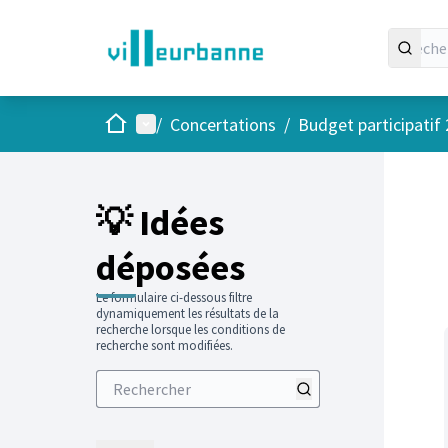
Accueil
Menu principal
/
Concertations
/
Budget participatif
Passer
L'élément
+
−
💡 Idées
déposées
Le formulaire ci-dessous filtre
dynamiquement les résultats de la
recherche lorsque les conditions de
recherche sont modifiées.