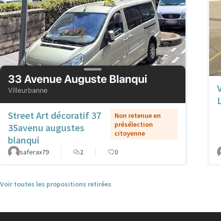
Street Art décoratif 37
Non retenue en
présélection
35avenu augustes
citoyenne
blanqui
saferax79
2
0
Voir toutes les propositions retirées