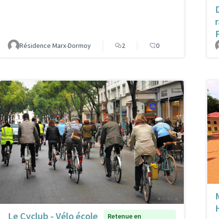
Résidence Marx-Dormoy
2
0
Le Cyclub - Vélo école
Retenue en