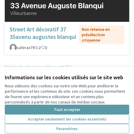
Street Art décoratif 37
Non retenue en
présélection
35avenu augustes blanqui
citoyenne
saferax79
2
0
Voir toutes les propositions retirées
Informations sur les cookies utilisés sur le site web
Nous utilisons des cookies sur notre site Web pour améliorer la
Conditions d'utilisation
performance et les contenus du site. Les cookies nous permettent
Paramètres des cookies
de fournir une expérience utilisateur et un contenu plus
Participez Villeurbanne sur X
Participez Villeurbanne sur Facebook
Participez Villeurbanne sur Instagram
Participez Villeurbanne sur YouTube
personnalisés à partir de nos canaux de médias sociaux.
(Lien externe)
(Lien externe)
(Lien externe)
(Lien externe)
Tout accepter
Accepter seulement les cookies essentiels
Licence Cre
(Lien extern
Paramètres
(Lien externe)
Site réalisé grâce au
logiciel libre Decidim
.