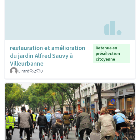
restauration et amélioration
Retenue en
présélection
du jardin Alfred Sauvy à
citoyenne
Villeurbanne
luirard
2
0