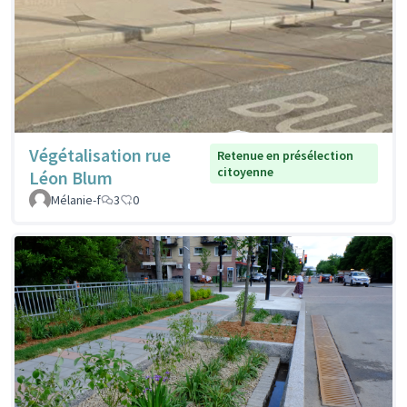
Végétalisation rue
Retenue en présélection
citoyenne
Léon Blum
Mélanie-f
3
0