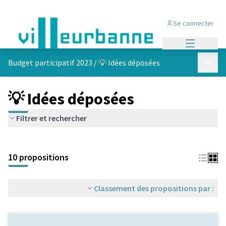
Se connecter
Menu princi
Menu p
Budget participatif 2023
/
💡 Idées déposées
💡 Idées déposées
Filtrer et rechercher
Passer la carte
Leaflet
|
©
OpenStreetMap
contributors
L'élément suivant est une carte qui présente les éléments de cet
+
10 propositions
−
Classement des propositions par :