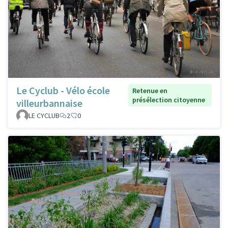
Le Cyclub - Vélo école
Retenue en
présélection citoyenne
villeurbannaise
LE CYCLUB
2
0