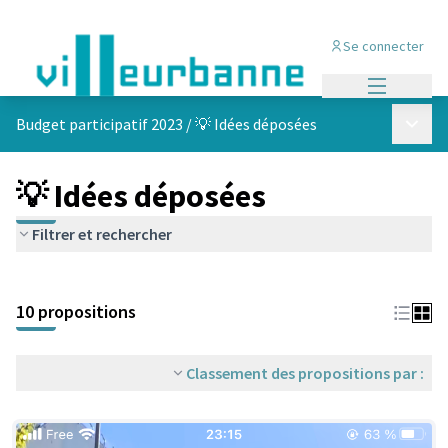
Se connecter
Menu princi
Menu p
Budget participatif 2023
/
💡 Idées déposées
💡 Idées déposées
Filtrer et rechercher
Passer la carte
Leaflet
|
©
OpenStreetMap
contributors
L'élément suivant est une carte qui présente les éléments de cet
+
10 propositions
−
Classement des propositions par :