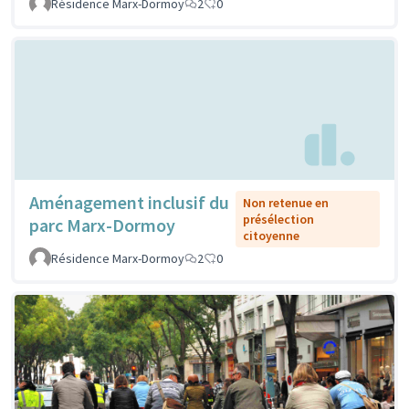
Résidence Marx-Dormoy
2
0
Aménagement inclusif du
Non retenue en
présélection
parc Marx-Dormoy
citoyenne
Résidence Marx-Dormoy
2
0