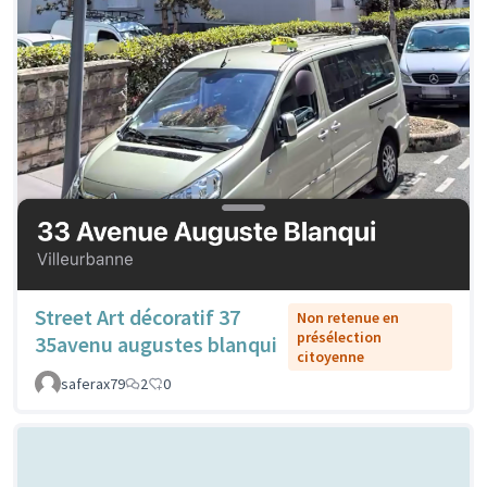
Street Art décoratif 37
Non retenue en
présélection
35avenu augustes blanqui
citoyenne
saferax79
2
0