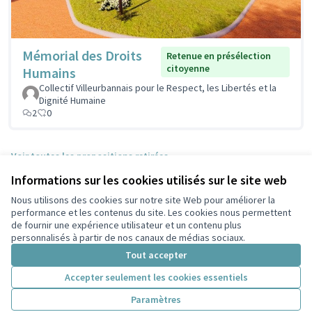
Mémorial des Droits
Retenue en présélection
citoyenne
Humains
Collectif Villeurbannais pour le Respect, les Libertés et la
Dignité Humaine
2
0
Voir toutes les propositions retirées
Informations sur les cookies utilisés sur le site web
Nous utilisons des cookies sur notre site Web pour améliorer la
Conditions d'utilisation
performance et les contenus du site. Les cookies nous permettent
Paramètres des cookies
de fournir une expérience utilisateur et un contenu plus
Participez Villeurbanne sur X
Participez Villeurbanne sur Facebook
Participez Villeurbanne sur Instagram
Participez Villeurbanne sur YouTube
personnalisés à partir de nos canaux de médias sociaux.
(Lien externe)
(Lien externe)
(Lien externe)
(Lien externe)
Tout accepter
Accepter seulement les cookies essentiels
Licence Cre
(Lien extern
Paramètres
(Lien externe)
Site réalisé grâce au
logiciel libre Decidim
.