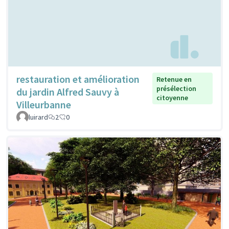
restauration et amélioration
Retenue en
présélection
du jardin Alfred Sauvy à
citoyenne
Villeurbanne
luirard
2
0