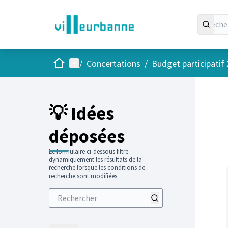
Accueil
Menu principal
/
Concertations
/
Budget participatif
Passer
L'élément
+
−
💡 Idées
déposées
Le formulaire ci-dessous filtre
dynamiquement les résultats de la
recherche lorsque les conditions de
recherche sont modifiées.