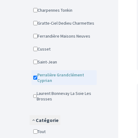
Charpennes Tonkin
Gratte-Ciel Dedieu Charmettes
Ferrandière Maisons Neuves
Cusset
Saint-Jean
Perralière Grandclément
Cyprian
Laurent Bonnevay La Soie Les
Brosses
Catégorie
Tout