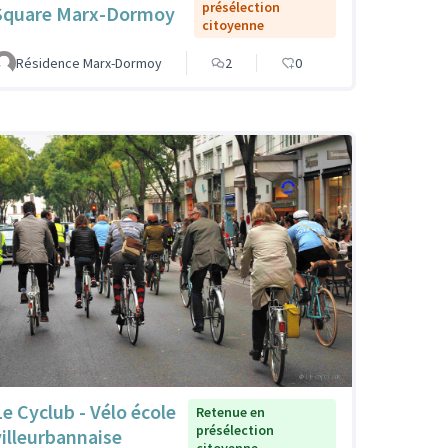
présélection
Square Marx-Dormoy
citoyenne
Résidence Marx-Dormoy
2
0
Le Cyclub - Vélo école
Retenue en
présélection
villeurbannaise