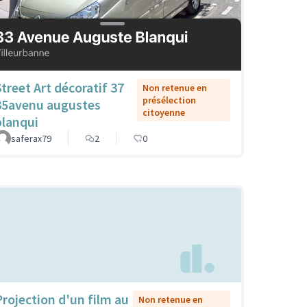
Street Art décoratif 37
Non retenue en
présélection
35avenu augustes
citoyenne
blanqui
saferax79
2
0
Projection d'un film au
Non retenue en