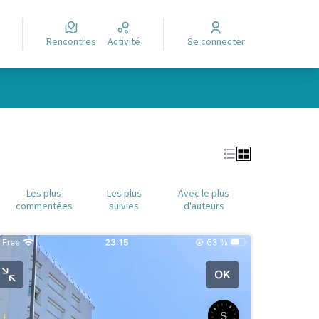
Rencontres
Activité
Se connecter
Leaflet
|
©
OpenStreetMap
contributors
e des points de carte. L'élément peut être utilisé avec un lecteur
Les plus
Les plus
Avec le plus
commentées
suivies
d'auteurs