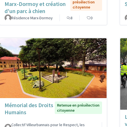
présélection
Marx-Dormoy et création
citoyenne
d'un parc à chien
Résidence Marx-Dormoy
8
0
Mémorial des Droits
Retenue en présélection
citoyenne
Humains
Collectif Villeurbannais pour le Respect, les