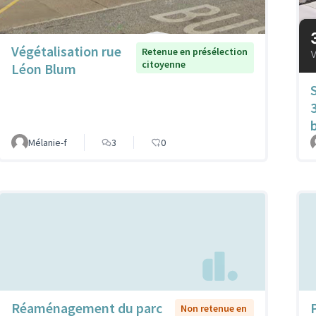
Végétalisation rue
Retenue en présélection
citoyenne
Léon Blum
Mélanie-f
3
0
Réaménagement du parc
Non retenue en