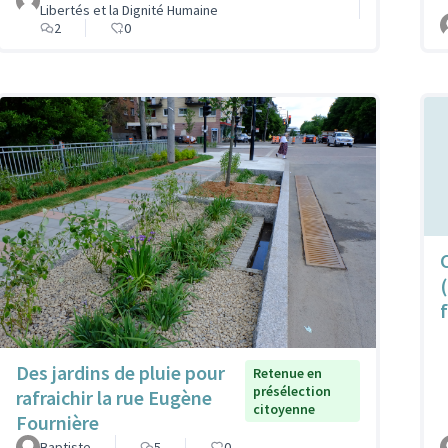
Libertés et la Dignité Humaine
2
0
Des jardins de pluie pour
Retenue en
présélection
rafraichir la rue Eugène
citoyenne
Fournière
Baptiste
5
0