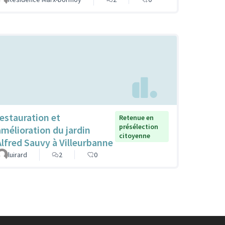
restauration et
Retenue en
présélection
amélioration du jardin
citoyenne
Alfred Sauvy à Villeurbanne
luirard
2
0