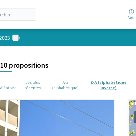
Aide
Menu utilisateur
 2023
/
 la carte
 suivant est une carte qui présente les éléments de cette page comm
10 propositions
Les plus
A-Z
Z-A (alphabétique
Aléatoire
récentes
(alphabétique)
inverse)