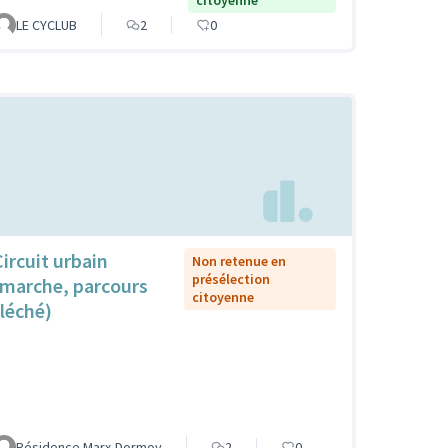
citoyenne
LE CYCLUB
2
0
Circuit urbain
Non retenue en
présélection
(marche, parcours
citoyenne
fléché)
Résidence Marx-Dormoy
2
0