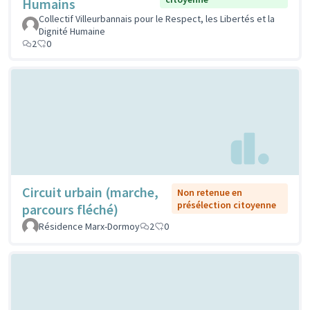
Humains
Collectif Villeurbannais pour le Respect, les Libertés et la
Dignité Humaine
2
0
Circuit urbain (marche,
Non retenue en
présélection citoyenne
parcours fléché)
Résidence Marx-Dormoy
2
0