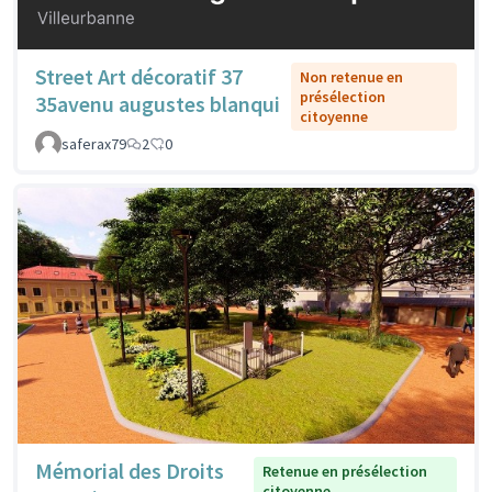
Street Art décoratif 37
Non retenue en
présélection
35avenu augustes blanqui
citoyenne
saferax79
2
0
Mémorial des Droits
Retenue en présélection
citoyenne