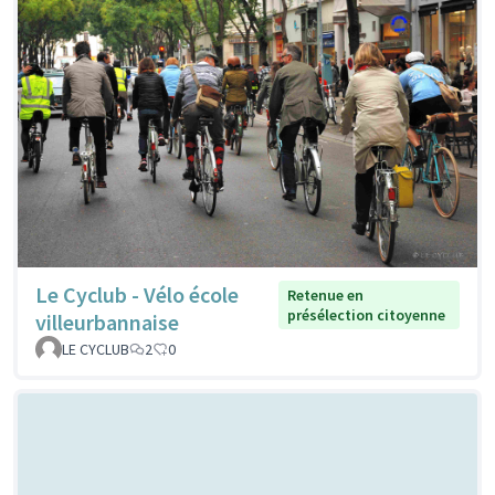
Le Cyclub - Vélo école
Retenue en
présélection citoyenne
villeurbannaise
LE CYCLUB
2
0