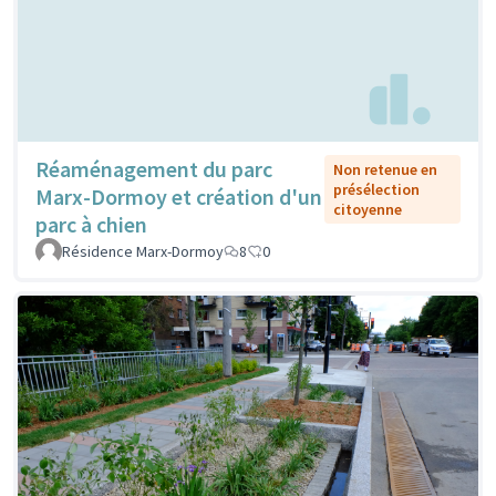
Réaménagement du parc
Non retenue en
présélection
Marx-Dormoy et création d'un
citoyenne
parc à chien
Résidence Marx-Dormoy
8
0