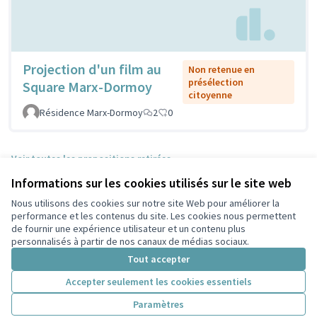
Projection d'un film au
Non retenue en
présélection
Square Marx-Dormoy
citoyenne
Résidence Marx-Dormoy
2
0
Voir toutes les propositions retirées
Informations sur les cookies utilisés sur le site web
Nous utilisons des cookies sur notre site Web pour améliorer la
Conditions d'utilisation
performance et les contenus du site. Les cookies nous permettent
Paramètres des cookies
de fournir une expérience utilisateur et un contenu plus
Participez Villeurbanne sur X
Participez Villeurbanne sur Facebook
Participez Villeurbanne sur Instagram
Participez Villeurbanne sur YouTube
personnalisés à partir de nos canaux de médias sociaux.
(Lien externe)
(Lien externe)
(Lien externe)
(Lien externe)
Tout accepter
Accepter seulement les cookies essentiels
Licence Cre
(Lien extern
Paramètres
(Lien externe)
Site réalisé grâce au
logiciel libre Decidim
.