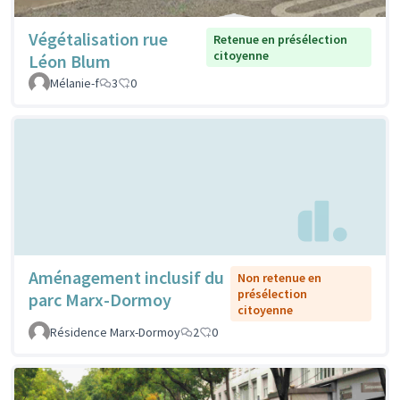
Végétalisation rue
Retenue en présélection
citoyenne
Léon Blum
Mélanie-f
3
0
Aménagement inclusif du
Non retenue en
présélection
parc Marx-Dormoy
citoyenne
Résidence Marx-Dormoy
2
0