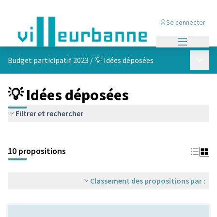
Se connecter
Menu princi
Menu p
Budget participatif 2023
/
💡 Idées déposées
💡 Idées déposées
Filtrer et rechercher
Passer la carte
Leaflet
|
©
OpenStreetMap
contributors
L'élément suivant est une carte qui présente les éléments de cet
+
10 propositions
−
Classement des propositions par :