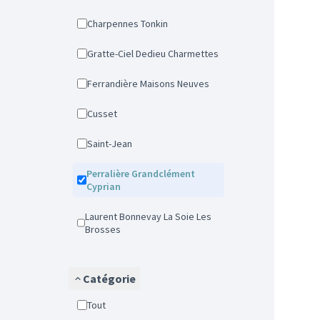
Charpennes Tonkin
Gratte-Ciel Dedieu Charmettes
Ferrandière Maisons Neuves
Cusset
Saint-Jean
Perralière Grandclément
Cyprian
Laurent Bonnevay La Soie Les
Brosses
Catégorie
Tout