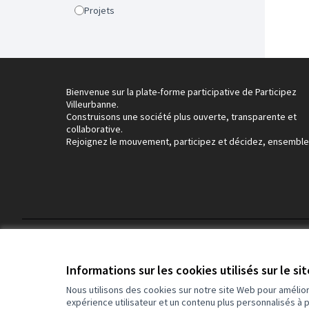
Projets
Bienvenue sur la plate-forme participative de Participez
Villeurbanne.
Construisons une société plus ouverte, transparente et
collaborative.
Rejoignez le mouvement, participez et décidez, ensemble
Conditions d'utilisation
Paramètres des cookies
Informations sur les cookies utilisés sur le si
Nous utilisons des cookies sur notre site Web pour amélio
expérience utilisateur et un contenu plus personnalisés à 