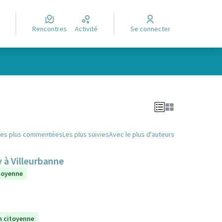
Rencontres
Activité
Se connecter
Leaflet
|
©
OpenStreetMap
contributors
e des points de carte. L'élément peut être utilisé avec un lecteur
Les plus commentées
Les plus suivies
Avec le plus d'auteurs
y à Villeurbanne
itoyenne
n citoyenne