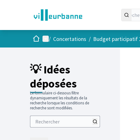
Accueil
Menu principal
/
Concertations
/
Budget participatif
Passer
L'élément
+
−
💡 Idées
déposées
Le formulaire ci-dessous filtre
dynamiquement les résultats de la
recherche lorsque les conditions de
recherche sont modifiées.