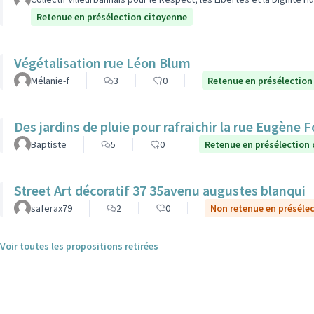
Retenue en présélection citoyenne
Végétalisation rue Léon Blum
Mélanie-f
3
0
Retenue en présélection
Des jardins de pluie pour rafraichir la rue Eugène 
Baptiste
5
0
Retenue en présélection
Street Art décoratif 37 35avenu augustes blanqui
saferax79
2
0
Non retenue en préséle
Voir toutes les propositions retirées