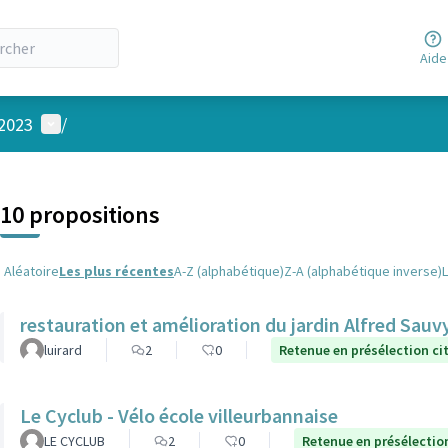
Aide
Menu utilisateur
 2023
/
 la carte
 suivant est une carte qui présente les éléments de cette page comm
10 propositions
Aléatoire
Les plus récentes
A-Z (alphabétique)
Z-A (alphabétique inverse)
restauration et amélioration du jardin Alfred Sauv
luirard
2
0
Retenue en présélection c
Le Cyclub - Vélo école villeurbannaise
LE CYCLUB
2
0
Retenue en présélectio