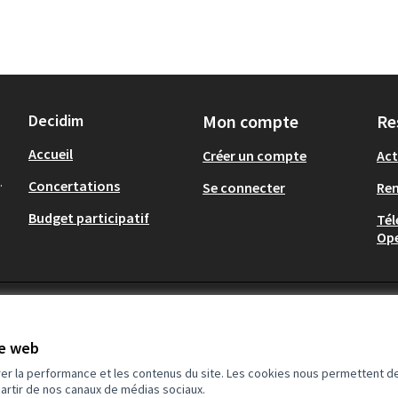
Decidim
Mon compte
Re
Accueil
Créer un compte
Act
.
Concertations
Se connecter
Re
Budget participatif
Tél
Op
te web
rer la performance et les contenus du site. Les cookies nous permettent de
partir de nos canaux de médias sociaux.