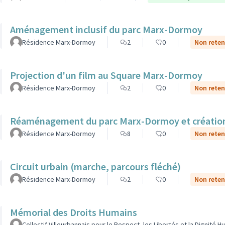
Aménagement inclusif du parc Marx-Dormoy
Résidence Marx-Dormoy
2
0
Non reten
Projection d'un film au Square Marx-Dormoy
Résidence Marx-Dormoy
2
0
Non reten
Réaménagement du parc Marx-Dormoy et création 
Résidence Marx-Dormoy
8
0
Non reten
Circuit urbain (marche, parcours fléché)
Résidence Marx-Dormoy
2
0
Non reten
Mémorial des Droits Humains
Collectif Villeurbannais pour le Respect, les Libertés et la Dignité 