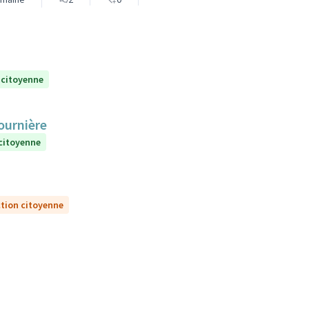
 citoyenne
Fournière
 citoyenne
ction citoyenne