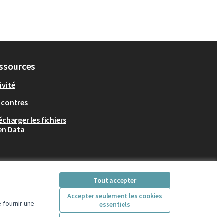
ssources
ivité
ncontres
écharger les fichiers
en Data
Participez Villeurbanne sur X
Participez Villeurbanne sur Fac
Participez Villeurbanne su
Participez Villeurban
Tout accepter
(Lien externe)
(Lien externe)
(Lien externe)
(Lien externe)
Accepter seulement les cookies
 fournir une
essentiels
Licence Creative Comm
(Lien externe)