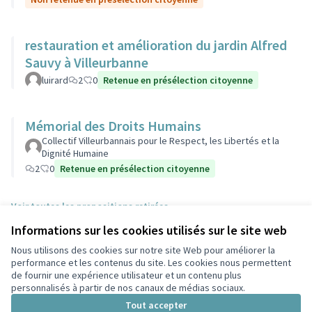
restauration et amélioration du jardin Alfred
Sauvy à Villeurbanne
luirard
2
0
Retenue en présélection citoyenne
Mémorial des Droits Humains
Collectif Villeurbannais pour le Respect, les Libertés et la
Dignité Humaine
2
0
Retenue en présélection citoyenne
Voir toutes les propositions retirées
Informations sur les cookies utilisés sur le site web
Nous utilisons des cookies sur notre site Web pour améliorer la
Conditions d'utilisation
performance et les contenus du site. Les cookies nous permettent
Paramètres des cookies
de fournir une expérience utilisateur et un contenu plus
Participez Villeurbanne sur X
Participez Villeurbanne sur Facebook
Participez Villeurbanne sur Instagram
Participez Villeurbanne sur YouTube
personnalisés à partir de nos canaux de médias sociaux.
(Lien externe)
(Lien externe)
(Lien externe)
(Lien externe)
Tout accepter