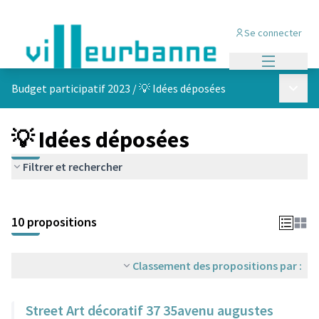
Se connecter
Menu princi
Menu p
Budget participatif 2023
/
💡 Idées déposées
💡 Idées déposées
Filtrer et rechercher
Passer la carte
Leaflet
|
©
OpenStreetMap
contributors
L'élément suivant est une carte qui présente les éléments de cet
+
10 propositions
−
Classement des propositions par :
Street Art décoratif 37 35avenu augustes