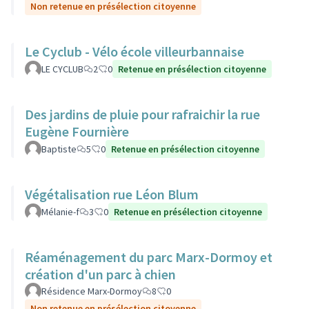
Non retenue en présélection citoyenne
Le Cyclub - Vélo école villeurbannaise
LE CYCLUB
2
0
Retenue en présélection citoyenne
Des jardins de pluie pour rafraichir la rue
Eugène Fournière
Baptiste
5
0
Retenue en présélection citoyenne
Végétalisation rue Léon Blum
Mélanie-f
3
0
Retenue en présélection citoyenne
Réaménagement du parc Marx-Dormoy et
création d'un parc à chien
Résidence Marx-Dormoy
8
0
Non retenue en présélection citoyenne