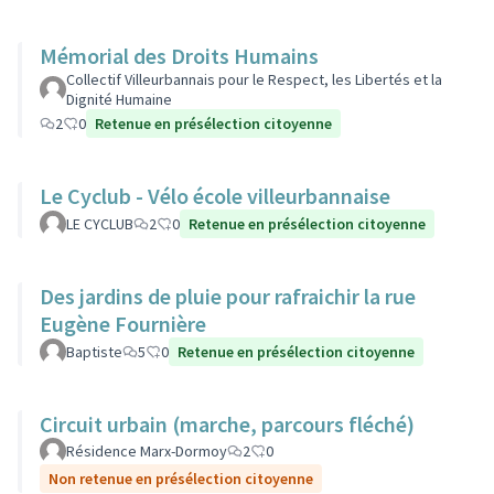
Mémorial des Droits Humains
Collectif Villeurbannais pour le Respect, les Libertés et la
Dignité Humaine
2
0
Retenue en présélection citoyenne
Le Cyclub - Vélo école villeurbannaise
LE CYCLUB
2
0
Retenue en présélection citoyenne
Des jardins de pluie pour rafraichir la rue
Eugène Fournière
Baptiste
5
0
Retenue en présélection citoyenne
Circuit urbain (marche, parcours fléché)
Résidence Marx-Dormoy
2
0
Non retenue en présélection citoyenne