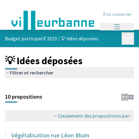
Se connecter
Menu princi
Menu p
Budget participatif 2023
/
💡 Idées déposées
💡 Idées déposées
Filtrer et rechercher
Passer la carte
Leaflet
|
©
OpenStreetMap
contributors
L'élément suivant est une carte qui présente les éléments de cet
+
10 propositions
−
Classement des propositions par :
Végétalisation rue Léon Blum