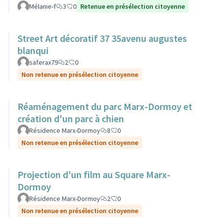
Mélanie-f
3
0
Retenue en présélection citoyenne
Street Art décoratif 37 35avenu augustes
blanqui
saferax79
2
0
Non retenue en présélection citoyenne
Réaménagement du parc Marx-Dormoy et
création d'un parc à chien
Résidence Marx-Dormoy
8
0
Non retenue en présélection citoyenne
Projection d'un film au Square Marx-
Dormoy
Résidence Marx-Dormoy
2
0
Non retenue en présélection citoyenne