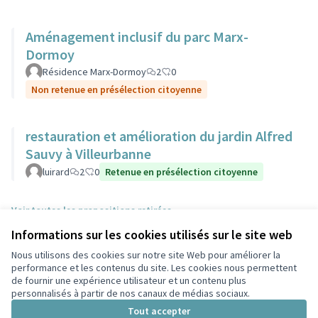
Aménagement inclusif du parc Marx-
Dormoy
Résidence Marx-Dormoy
2
0
Non retenue en présélection citoyenne
restauration et amélioration du jardin Alfred
Sauvy à Villeurbanne
luirard
2
0
Retenue en présélection citoyenne
Voir toutes les propositions retirées
Informations sur les cookies utilisés sur le site web
Nous utilisons des cookies sur notre site Web pour améliorer la
Conditions d'utilisation
performance et les contenus du site. Les cookies nous permettent
Paramètres des cookies
de fournir une expérience utilisateur et un contenu plus
Participez Villeurbanne sur X
Participez Villeurbanne sur Facebook
Participez Villeurbanne sur Instagram
Participez Villeurbanne sur YouTube
personnalisés à partir de nos canaux de médias sociaux.
(Lien externe)
(Lien externe)
(Lien externe)
(Lien externe)
Tout accepter