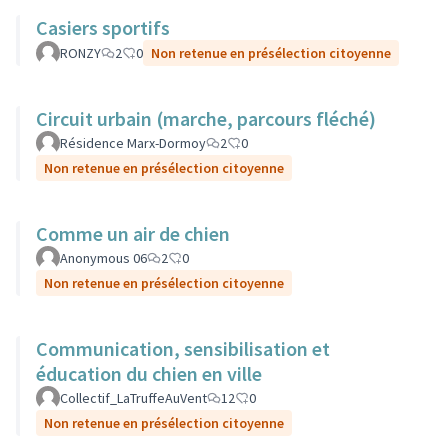
Casiers sportifs
RONZY
2
0
Non retenue en présélection citoyenne
Circuit urbain (marche, parcours fléché)
Résidence Marx-Dormoy
2
0
Non retenue en présélection citoyenne
Comme un air de chien
Anonymous 06
2
0
Non retenue en présélection citoyenne
Communication, sensibilisation et
éducation du chien en ville
Collectif_LaTruffeAuVent
12
0
Non retenue en présélection citoyenne