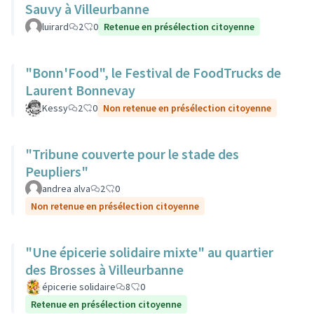
Sauvy à Villeurbanne
luirard
2
0
Retenue en présélection citoyenne
"Bonn'Food", le Festival de FoodTrucks de
Laurent Bonnevay
Kessy
2
0
Non retenue en présélection citoyenne
"Tribune couverte pour le stade des
Peupliers"
andrea alva
2
0
Non retenue en présélection citoyenne
"Une épicerie solidaire mixte" au quartier
des Brosses à Villeurbanne
épicerie solidaire
8
0
Retenue en présélection citoyenne