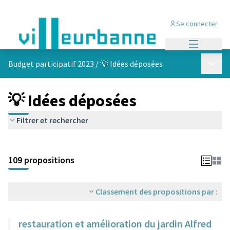
Se connecter
Menu princi
Menu p
Budget participatif 2023
/
💡 Idées déposées
💡 Idées déposées
Filtrer et rechercher
Passer la carte
Leaflet
|
©
OpenStreetMap
contributors
L'élément suivant est une carte qui présente les éléments de cet
+
109 propositions
−
Classement des propositions par :
restauration et amélioration du jardin Alfred