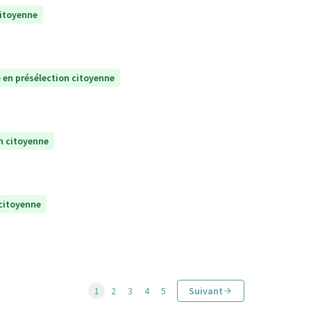
citoyenne
 en présélection citoyenne
n citoyenne
 citoyenne
1
2
3
4
5
Suivant