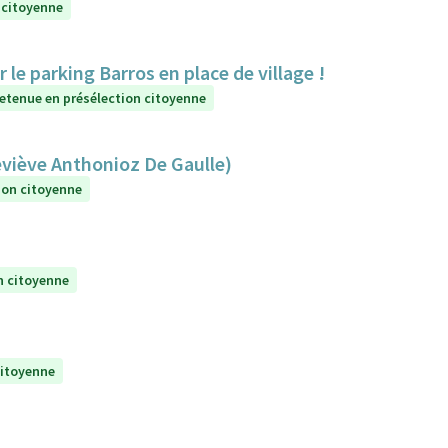
 citoyenne
e parking Barros en place de village !
etenue en présélection citoyenne
eviève Anthonioz De Gaulle)
ion citoyenne
n citoyenne
citoyenne