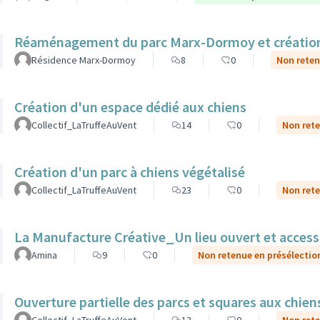
Réaménagement du parc Marx-Dormoy et création 
Résidence Marx-Dormoy
8
0
Non reten
Création d'un espace dédié aux chiens
Collectif_LaTruffeAuVent
14
0
Non rete
Création d'un parc à chiens végétalisé
Collectif_LaTruffeAuVent
23
0
Non rete
La Manufacture Créative_Un lieu ouvert et accessibl
Amina
9
0
Non retenue en présélectio
Ouverture partielle des parcs et squares aux chien