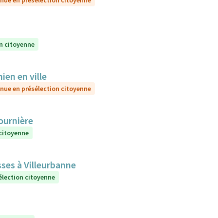
nue en présélection citoyenne
n citoyenne
ien en ville
nue en présélection citoyenne
Fournière
 citoyenne
sses à Villeurbanne
élection citoyenne