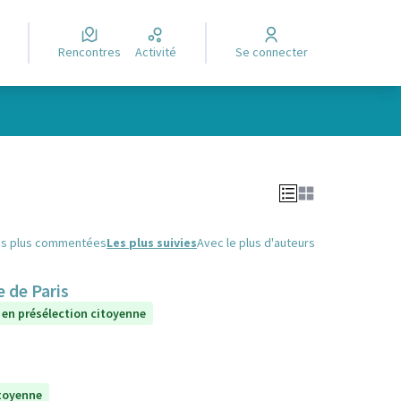
Rencontres
Activité
Se connecter
Leaflet
|
©
OpenStreetMap
contributors
e des points de carte. L'élément peut être utilisé avec un lecteur
es plus commentées
Les plus suivies
Avec le plus d'auteurs
 de Paris
 en présélection citoyenne
itoyenne