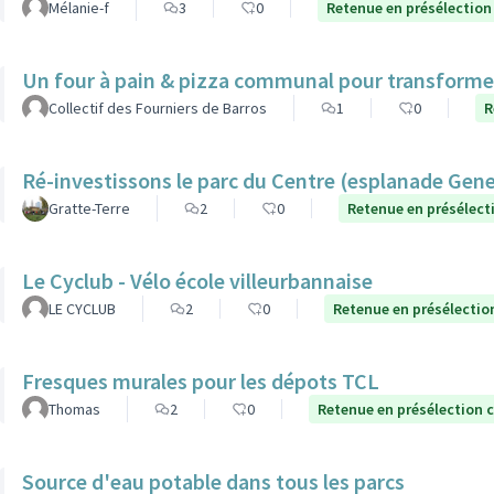
Mélanie-f
3
0
Retenue en présélection
Un four à pain & pizza communal pour transformer l
Collectif des Fourniers de Barros
1
0
R
Ré-investissons le parc du Centre (esplanade Gen
Gratte-Terre
2
0
Retenue en présélect
Le Cyclub - Vélo école villeurbannaise
LE CYCLUB
2
0
Retenue en présélectio
Fresques murales pour les dépots TCL
Thomas
2
0
Retenue en présélection 
Source d'eau potable dans tous les parcs