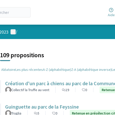
Aide
Menu utilisateur
 2023
/
 la carte
 suivant est une carte qui présente les éléments de cette page comm
109 propositions
Aléatoire
Les plus récentes
A-Z (alphabétique)
Z-A (alphabétique inverse)
L
Création d'un parc à chiens au parc de la Commune
Collectif la Truffe au vent
19
0
Retenue
Guinguette au parc de la Feyssine
Truglia
5
0
Retenue en présélection c