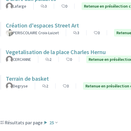
Lafarge
3
0
Retenue en présélection 
Création d'espaces Street Art
PERISCOLAIRE Croix-Luizet
3
0
Retenue
Vegetalisation de la place Charles Hernu
CERCANNE
2
0
Retenue en présélectio
Terrain de basket
Degryse
2
0
Retenue en présélection
Résultats par page :
25