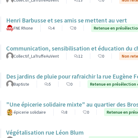
Collectif_LaTruffeAuVent
13
0
Non rete
Henri Barbusse et ses amis se mettent au vert
FNE Rhone
4
0
Retenue en présélectio
Communication, sensibilisation et éducation du ch
Collectif_LaTruffeAuVent
12
0
Non rete
Des jardins de pluie pour rafraichir la rue Eugène 
Baptiste
5
0
Retenue en présélection
"Une épicerie solidaire mixte" au quartier des Bro
épicerie solidaire
8
0
Retenue en prés
Végétalisation rue Léon Blum