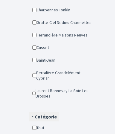
Charpennes Tonkin
Gratte-Ciel Dedieu Charmettes
Ferrandière Maisons Neuves
Cusset
Saint-Jean
Perralière Grandclément
Cyprian
Laurent Bonnevay La Soie Les
Brosses
Catégorie
Tout