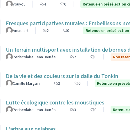
youyou
4
0
Retenue en présélection c
Fresques participatives murales : Embellissons notr
Amad'art
2
0
Retenue en présélection
Un terrain multisport avec installation de bornes 
Periscolaire Jean Jaurès
2
0
Non reten
De la vie et des couleurs sur la dalle du Tonkin
Camille Marguin
2
0
Retenue en présél
Lutte écologique contre les moustiques
Periscolaire Jean Jaurès
3
0
Retenue e
L'arbre aux palabres