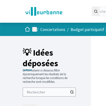
Accueil
Menu principal
/
Concertations
/
Budget participatif
Passer
L'élément
+
−
💡 Idées
déposées
Le formulaire ci-dessous filtre
dynamiquement les résultats de la
recherche lorsque les conditions de
recherche sont modifiées.