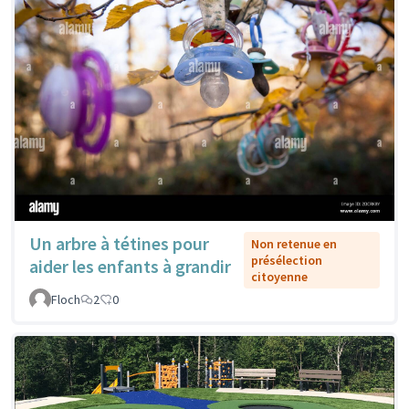
Un arbre à tétines pour
Non retenue en
présélection
aider les enfants à grandir
citoyenne
Floch
2
0