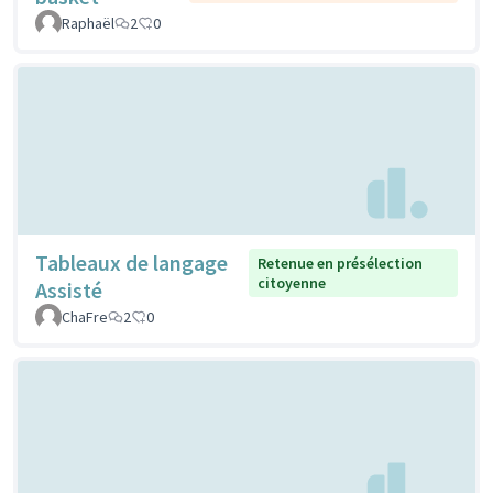
Raphaël
2
0
Tableaux de langage
Retenue en présélection
citoyenne
Assisté
ChaFre
2
0