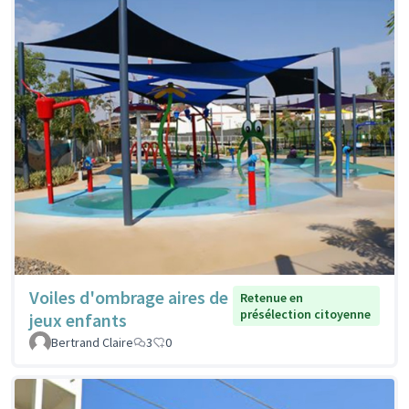
Voiles d'ombrage aires de
Retenue en
présélection citoyenne
jeux enfants
Bertrand Claire
3
0