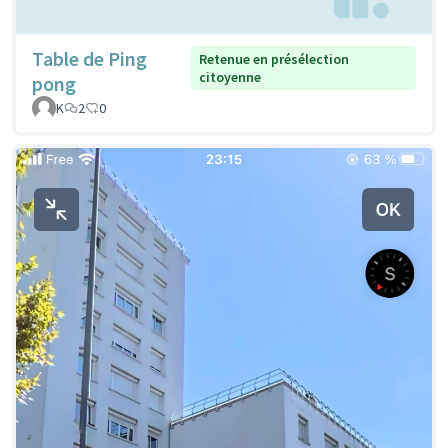
Table de Ping
Retenue en présélection
citoyenne
pong
K
2
0