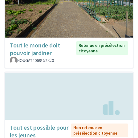
Tout le monde doit
Retenue en présélection
citoyenne
pouvoir jardiner
NOUGAT4069
2
0
Tout est possible pour
Non retenue en
présélection citoyenne
les jeunes