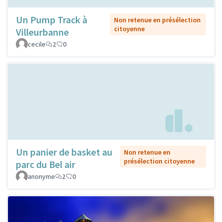
Un Pump Track à
Non retenue en présélection
citoyenne
Villeurbanne
cecile
2
0
Un panier de basket au
Non retenue en
présélection citoyenne
parc du Bel air
anonyme
2
0