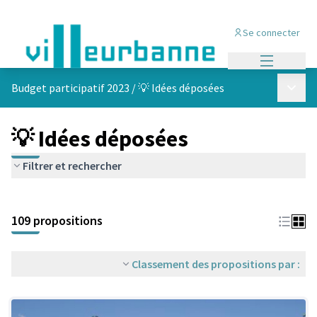
Se connecter
Menu princi
Menu p
Budget participatif 2023
/
💡 Idées déposées
💡 Idées déposées
Filtrer et rechercher
Passer la carte
Leaflet
|
©
OpenStreetMap
contributors
L'élément suivant est une carte qui présente les éléments de cet
+
109 propositions
−
Classement des propositions par :