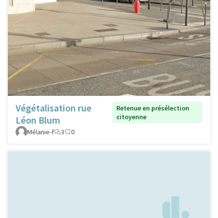
Végétalisation rue
Retenue en présélection
citoyenne
Léon Blum
Mélanie-f
3
0