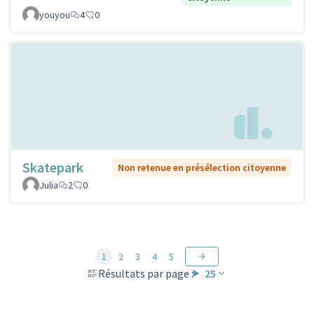
youyou
4
0
Skatepark
Non retenue en présélection citoyenne
Julia
2
0
1
2
3
4
5
Résultats par page :
25