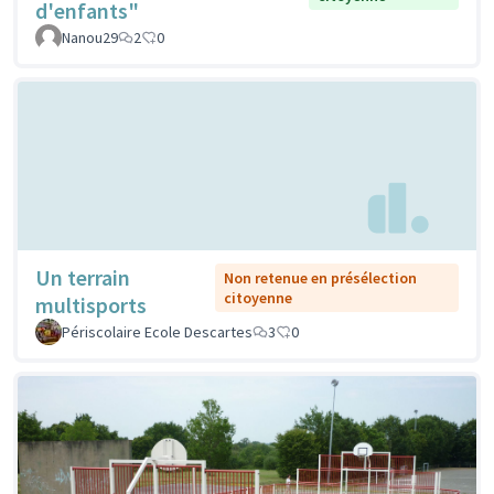
d'enfants"
Nanou29
2
0
Un terrain
Non retenue en présélection
citoyenne
multisports
Périscolaire Ecole Descartes
3
0