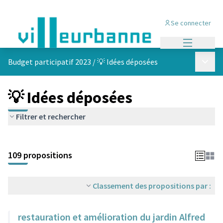
Se connecter
Menu princi
Menu p
Budget participatif 2023
/
💡 Idées déposées
💡 Idées déposées
Filtrer et rechercher
Passer la carte
Leaflet
|
©
OpenStreetMap
contributors
L'élément suivant est une carte qui présente les éléments de cet
+
109 propositions
−
Classement des propositions par :
restauration et amélioration du jardin Alfred