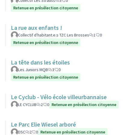
Collectif Les Strauss
3
0
Retenue en présélection citoyenne
La rue aux enfants !
Collectif d'habitant.e.s TZC Les Brosses
1
0
Retenue en présélection citoyenne
La tête dans les étoiles
Les Juniors MQB
3
0
Retenue en présélection citoyenne
Le Cyclub - Vélo école villeurbannaise
LE CYCLUB
2
0
Retenue en présélection citoyenne
Le Parc Elie Wiesel arboré
DSC
2
0
Retenue en présélection citoyenne