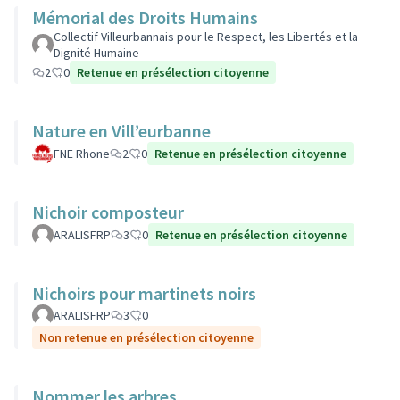
Mémorial des Droits Humains
Collectif Villeurbannais pour le Respect, les Libertés et la
Dignité Humaine
2
0
Retenue en présélection citoyenne
Nature en Vill’eurbanne
FNE Rhone
2
0
Retenue en présélection citoyenne
Nichoir composteur
ARALISFRP
3
0
Retenue en présélection citoyenne
Nichoirs pour martinets noirs
ARALISFRP
3
0
Non retenue en présélection citoyenne
Nommer les arbres