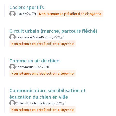
Casiers sportifs
RONZY
2
0
Non retenue en présélection citoyenne
Circuit urbain (marche, parcours fléché)
Résidence Marx-Dormoy
2
0
Non retenue en présélection citoyenne
Comme un air de chien
Anonymous 06
2
0
Non retenue en présélection citoyenne
Communication, sensibilisation et
éducation du chien en ville
Collectif_LaTruffeAuVent
12
0
Non retenue en présélection citoyenne