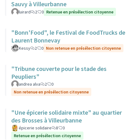
Sauvy à Villeurbanne
luirard
2
0
Retenue en présélection citoyenne
"Bonn'Food", le Festival de FoodTrucks de
Laurent Bonnevay
Kessy
2
0
Non retenue en présélection citoyenne
"Tribune couverte pour le stade des
Peupliers"
andrea alva
2
0
Non retenue en présélection citoyenne
"Une épicerie solidaire mixte" au quartier
des Brosses à Villeurbanne
épicerie solidaire
8
0
Retenue en présélection citoyenne