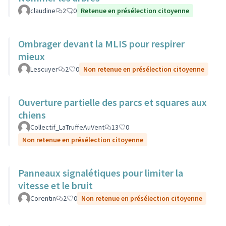
claudine
2
0
Retenue en présélection citoyenne
Ombrager devant la MLIS pour respirer
mieux
Lescuyer
2
0
Non retenue en présélection citoyenne
Ouverture partielle des parcs et squares aux
chiens
Collectif_LaTruffeAuVent
13
0
Non retenue en présélection citoyenne
Panneaux signalétiques pour limiter la
vitesse et le bruit
Corentin
2
0
Non retenue en présélection citoyenne