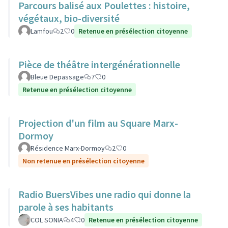
Parcours balisé aux Poulettes : histoire,
végétaux, bio-diversité
Lamfou
2
0
Retenue en présélection citoyenne
Pièce de théâtre intergénérationnelle
Bleue Depassage
7
0
Retenue en présélection citoyenne
Projection d'un film au Square Marx-
Dormoy
Résidence Marx-Dormoy
2
0
Non retenue en présélection citoyenne
Radio BuersVibes une radio qui donne la
parole à ses habitants
COL SONIA
4
0
Retenue en présélection citoyenne