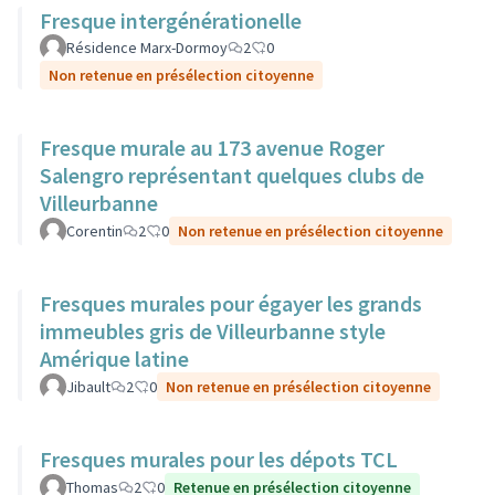
Fresque intergénérationelle
Résidence Marx-Dormoy
2
0
Non retenue en présélection citoyenne
Fresque murale au 173 avenue Roger
Salengro représentant quelques clubs de
Villeurbanne
Corentin
2
0
Non retenue en présélection citoyenne
Fresques murales pour égayer les grands
immeubles gris de Villeurbanne style
Amérique latine
Jibault
2
0
Non retenue en présélection citoyenne
Fresques murales pour les dépots TCL
Thomas
2
0
Retenue en présélection citoyenne