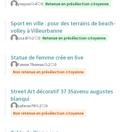
youyou
4
0
Retenue en présélection citoyenne
Sport en ville : pour des terrains de beach-
volley à Villeurbanne
Lisa B
2
0
Retenue en présélection citoyenne
Statue de femme crée en live
Fannie Thomas
2
0
Non retenue en présélection citoyenne
Street Art décoratif 37 35avenu augustes
blanqui
saferax79
2
0
Non retenue en présélection citoyenne