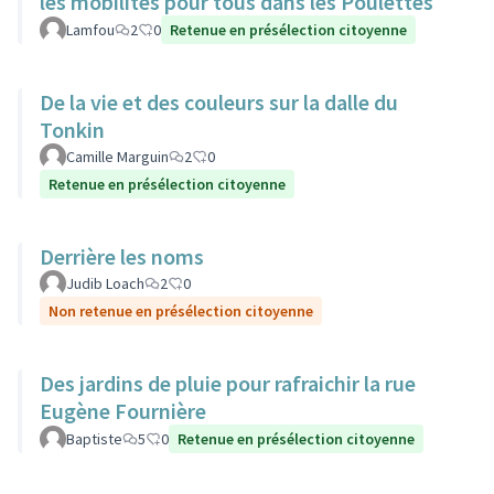
les mobilités pour tous dans les Poulettes
Lamfou
2
0
Retenue en présélection citoyenne
De la vie et des couleurs sur la dalle du
Tonkin
Camille Marguin
2
0
Retenue en présélection citoyenne
Derrière les noms
Judib Loach
2
0
Non retenue en présélection citoyenne
Des jardins de pluie pour rafraichir la rue
Eugène Fournière
Baptiste
5
0
Retenue en présélection citoyenne