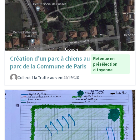
Création d'un parc à chiens au
Retenue en
présélection
parc de la Commune de Paris
citoyenne
Collectif la Truffe au vent
19
0