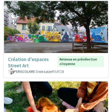
Création d'espaces
Retenue en présélection
citoyenne
Street Art
PERISCOLAIRE Croix-Luizet
3
0