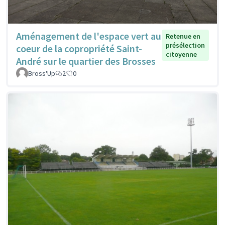
Aménagement de l'espace vert au
Retenue en
présélection
coeur de la copropriété Saint-
citoyenne
André sur le quartier des Brosses
Bross'Up
2
0