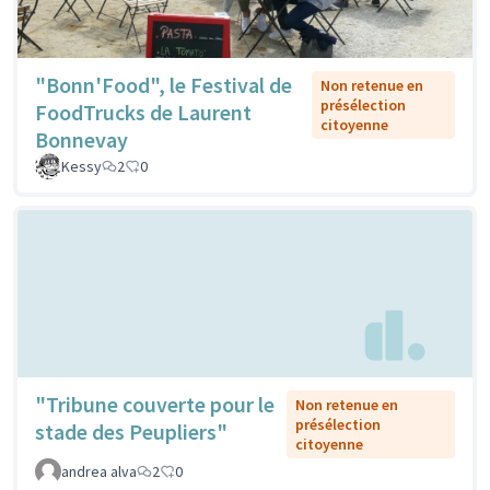
"Bonn'Food", le Festival de
Non retenue en
présélection
FoodTrucks de Laurent
citoyenne
Bonnevay
Kessy
2
0
"Tribune couverte pour le
Non retenue en
présélection
stade des Peupliers"
citoyenne
andrea alva
2
0