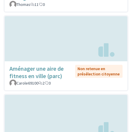
Thomas
11
0
Aménager une aire de
Non retenue en
présélection citoyenne
fitness en ville (parc)
Carole69100
2
0