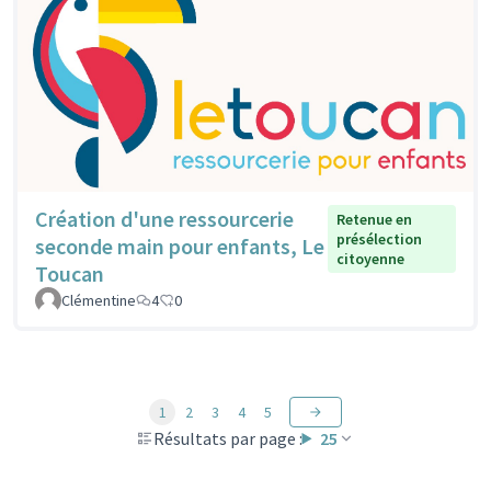
Création d'une ressourcerie
Retenue en
présélection
seconde main pour enfants, Le
citoyenne
Toucan
Clémentine
4
0
1
2
3
4
5
Résultats par page :
25