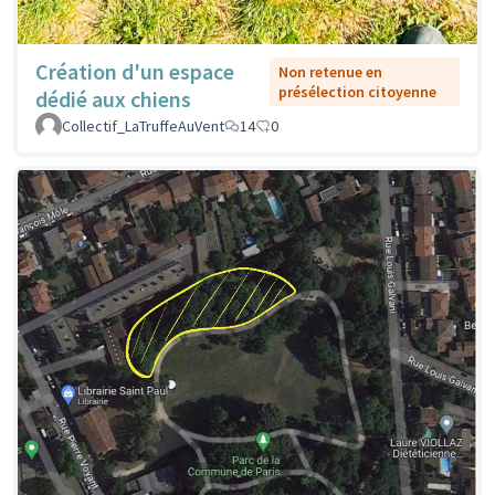
Création d'un espace
Non retenue en
présélection citoyenne
dédié aux chiens
Collectif_LaTruffeAuVent
14
0