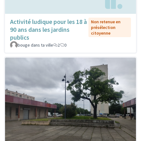
Activité ludique pour les 18 à
Non retenue en
présélection
90 ans dans les jardins
citoyenne
publics
bouge dans ta ville
2
0