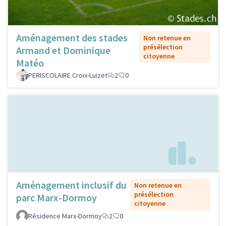
Aménagement des stades
Non retenue en
présélection
Armand et Dominique
citoyenne
Matéo
PERISCOLAIRE Croix-Luizet
2
0
Aménagement inclusif du
Non retenue en
présélection
parc Marx-Dormoy
citoyenne
Résidence Marx-Dormoy
2
0