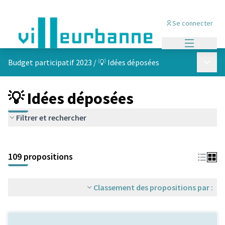
Se connecter
Menu princi
Menu p
Budget participatif 2023
/
💡 Idées déposées
💡 Idées déposées
Filtrer et rechercher
Passer la carte
Leaflet
|
©
OpenStreetMap
contributors
L'élément suivant est une carte qui présente les éléments de cet
+
109 propositions
−
Classement des propositions par :