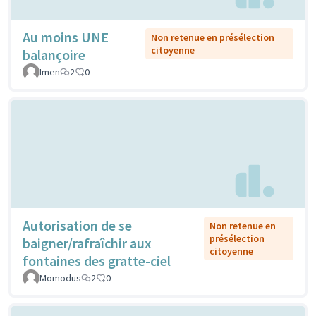
Au moins UNE
Non retenue en présélection
citoyenne
balançoire
Imen
2
0
Autorisation de se
Non retenue en
présélection
baigner/rafraîchir aux
citoyenne
fontaines des gratte-ciel
Momodus
2
0