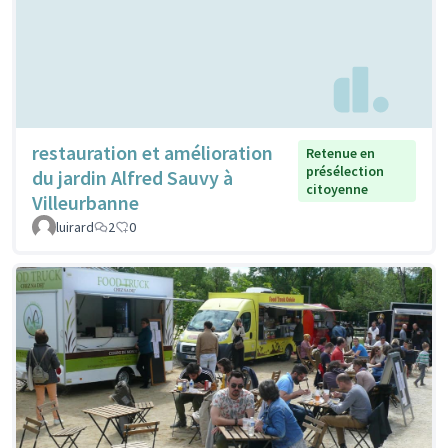
restauration et amélioration
Retenue en
présélection
du jardin Alfred Sauvy à
citoyenne
Villeurbanne
luirard
2
0