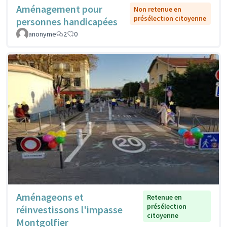
Aménagement pour
Non retenue en
présélection citoyenne
personnes handicapées
anonyme
2
0
Aménageons et
Retenue en
présélection
réinvestissons l'impasse
citoyenne
Montgolfier