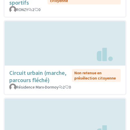
citoyenne
sportifs
RONZY
2
0
Circuit urbain (marche,
Non retenue en
présélection citoyenne
parcours fléché)
Résidence Marx-Dormoy
2
0