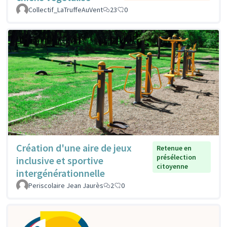
Collectif_LaTruffeAuVent
23
0
Création d'une aire de jeux
Retenue en
présélection
inclusive et sportive
citoyenne
intergénérationnelle
Periscolaire Jean Jaurès
2
0