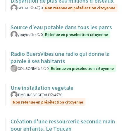
Disparition de plus 600 millions d'oiseaux
SCHALL
4
0
Non retenue en présélection citoyenne
Source d'eau potable dans tous les parcs
youyou
4
0
Retenue en présélection citoyenne
Radio BuersVibes une radio qui donne la
parole à ses habitants
COL SONIA
4
0
Retenue en présélection citoyenne
Une installation vegetale
TIMELINE VEGETALE
4
0
Non retenue en présélection citoyenne
Création d'une ressourcerie seconde main
pour enfants, Le Toucan