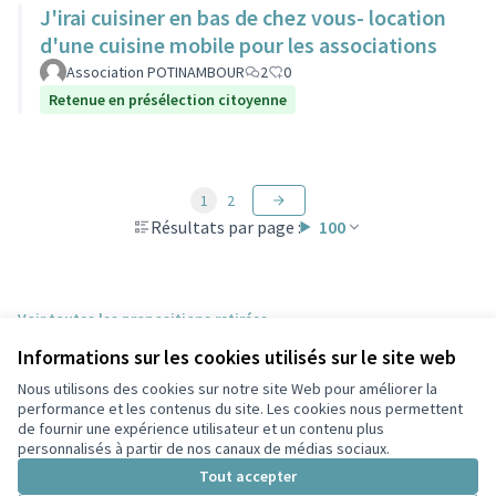
J'irai cuisiner en bas de chez vous- location
d'une cuisine mobile pour les associations
Association POTINAMBOUR
2
0
Retenue en présélection citoyenne
1
2
Résultats par page :
100
Voir toutes les propositions retirées
Informations sur les cookies utilisés sur le site web
Nous utilisons des cookies sur notre site Web pour améliorer la
Conditions d'utilisation
performance et les contenus du site. Les cookies nous permettent
Paramètres des cookies
de fournir une expérience utilisateur et un contenu plus
Participez Villeurbanne sur X
Participez Villeurbanne sur Facebook
Participez Villeurbanne sur Instagram
Participez Villeurbanne sur YouTube
personnalisés à partir de nos canaux de médias sociaux.
(Lien externe)
(Lien externe)
(Lien externe)
(Lien externe)
Tout accepter