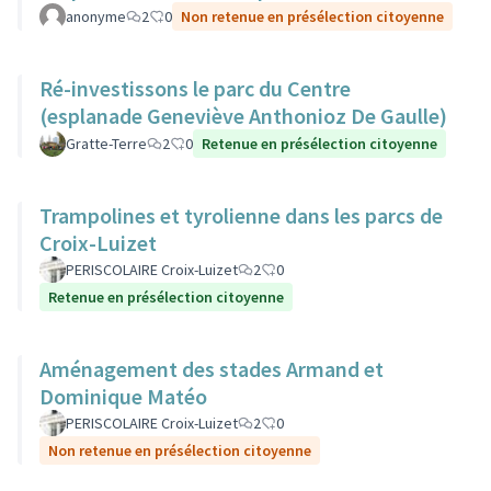
anonyme
2
0
Non retenue en présélection citoyenne
Ré-investissons le parc du Centre
(esplanade Geneviève Anthonioz De Gaulle)
Gratte-Terre
2
0
Retenue en présélection citoyenne
Trampolines et tyrolienne dans les parcs de
Croix-Luizet
PERISCOLAIRE Croix-Luizet
2
0
Retenue en présélection citoyenne
Aménagement des stades Armand et
Dominique Matéo
PERISCOLAIRE Croix-Luizet
2
0
Non retenue en présélection citoyenne