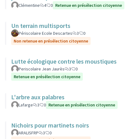
Clémentine
4
0
Retenue en présélection citoyenne
Un terrain multisports
Périscolaire Ecole Descartes
3
0
Non retenue en présélection citoyenne
Lutte écologique contre les moustiques
Periscolaire Jean Jaurès
3
0
Retenue en présélection citoyenne
L'arbre aux palabres
Lafarge
3
0
Retenue en présélection citoyenne
Nichoirs pour martinets noirs
ARALISFRP
3
0