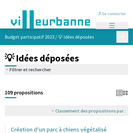
Se connecter
Menu princi
Menu p
Budget participatif 2023
/
💡 Idées déposées
💡 Idées déposées
Filtrer et rechercher
Passer la carte
Leaflet
|
©
OpenStreetMap
contributors
L'élément suivant est une carte qui présente les éléments de cet
+
109 propositions
−
Classement des propositions par :
Création d'un parc à chiens végétalisé