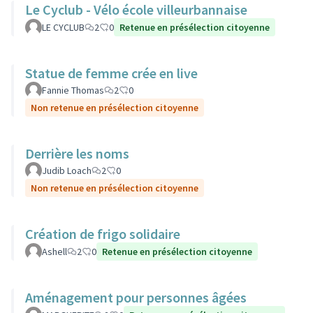
Le Cyclub - Vélo école villeurbannaise
LE CYCLUB
2
0
Retenue en présélection citoyenne
Statue de femme crée en live
Fannie Thomas
2
0
Non retenue en présélection citoyenne
Derrière les noms
Judib Loach
2
0
Non retenue en présélection citoyenne
Création de frigo solidaire
Ashell
2
0
Retenue en présélection citoyenne
Aménagement pour personnes âgées