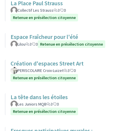
La Place Paul Strauss
Collectif Les Strauss
3
0
Retenue en présélection citoyenne
Espace Fraîcheur pour l'été
Lilou
3
0
Retenue en présélection citoyenne
Création d'espaces Street Art
PERISCOLAIRE Croix-Luizet
3
0
Retenue en présélection citoyenne
La tête dans les étoiles
Les Juniors MQB
3
0
Retenue en présélection citoyenne
Fresques participatives murales :