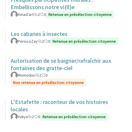
Embellissons notre vi(ll)e
Amad'art
2
0
Retenue en présélection citoyenne
Les cabanes à insectes
PeriscoZay
2
0
Retenue en présélection citoyenne
Autorisation de se baigner/rafraîchir aux
fontaines des gratte-ciel
Momodus
2
0
Non retenue en présélection citoyenne
L'Estafette : raconteur de vos histoires
locales
Yuliya
2
0
Retenue en présélection citoyenne