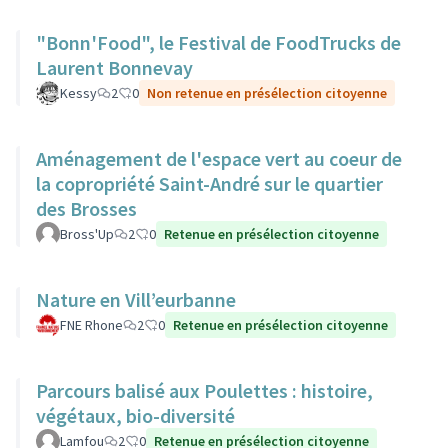
"Bonn'Food", le Festival de FoodTrucks de
Laurent Bonnevay
Kessy
2
0
Non retenue en présélection citoyenne
Aménagement de l'espace vert au coeur de
la copropriété Saint-André sur le quartier
des Brosses
Bross'Up
2
0
Retenue en présélection citoyenne
Nature en Vill’eurbanne
FNE Rhone
2
0
Retenue en présélection citoyenne
Parcours balisé aux Poulettes : histoire,
végétaux, bio-diversité
Lamfou
2
0
Retenue en présélection citoyenne