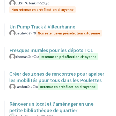
ULISTPA Tonkin
2
0
Non retenue en présélection citoyenne
Un Pump Track à Villeurbanne
cecile
2
0
Non retenue en présélection citoyenne
Fresques murales pour les dépots TCL
Thomas
2
0
Retenue en présélection citoyenne
Créer des zones de rencontres pour apaiser
les mobilités pour tous dans les Poulettes
Lamfou
2
0
Retenue en présélection citoyenne
Rénover un local et l'aménager en une
petite bibliothèque de quartier