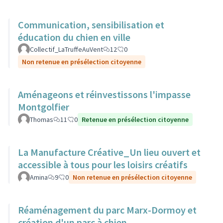
Communication, sensibilisation et
éducation du chien en ville
Collectif_LaTruffeAuVent
12
0
Non retenue en présélection citoyenne
Aménageons et réinvestissons l'impasse
Montgolfier
Thomas
11
0
Retenue en présélection citoyenne
La Manufacture Créative_Un lieu ouvert et
accessible à tous pour les loisirs créatifs
Amina
9
0
Non retenue en présélection citoyenne
Réaménagement du parc Marx-Dormoy et
création d'un parc à chien