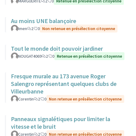
MARGUERITE
2
0
Retenue en présélection citoyenne
Au moins UNE balançoire
Imen
2
0
Non retenue en présélection citoyenne
Tout le monde doit pouvoir jardiner
NOUGAT4069
2
0
Retenue en présélection citoyenne
Fresque murale au 173 avenue Roger
Salengro représentant quelques clubs de
Villeurbanne
Corentin
2
0
Non retenue en présélection citoyenne
Panneaux signalétiques pour limiter la
vitesse et le bruit
Corentin
2
0
Non retenue en présélection citoyenne