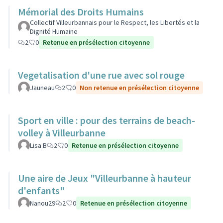
Mémorial des Droits Humains
Collectif Villeurbannais pour le Respect, les Libertés et la
Dignité Humaine
2
0
Retenue en présélection citoyenne
Vegetalisation d'une rue avec sol rouge
Jauneau
2
0
Non retenue en présélection citoyenne
Sport en ville : pour des terrains de beach-
volley à Villeurbanne
Lisa B
2
0
Retenue en présélection citoyenne
Une aire de Jeux "Villeurbanne à hauteur
d'enfants"
Nanou29
2
0
Retenue en présélection citoyenne