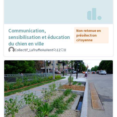
Communication,
Non retenue en
présélection
sensibilisation et éducation
citoyenne
du chien en ville
Collectif_LaTruffeAuVent
12
0