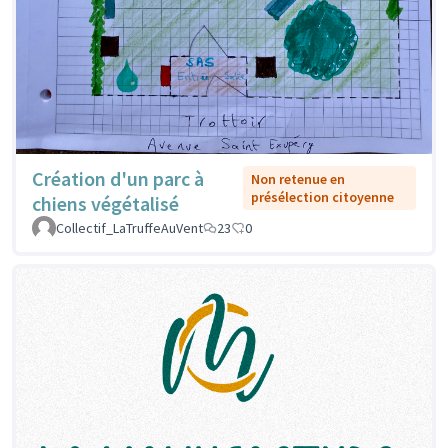
Création d'un parc à
Non retenue en
présélection citoyenne
chiens végétalisé
Collectif_LaTruffeAuVent
23
0