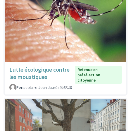
Lutte écologique contre
Retenue en
présélection
les moustiques
citoyenne
Periscolaire Jean Jaurès
3
0