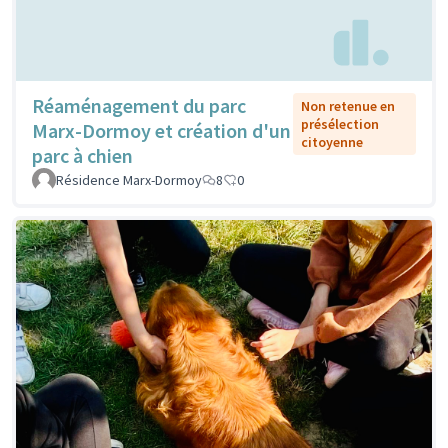
Réaménagement du parc
Non retenue en
présélection
Marx-Dormoy et création d'un
citoyenne
parc à chien
Résidence Marx-Dormoy
8
0