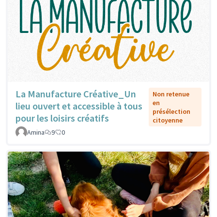
La Manufacture Créative_Un
Non retenue
en
lieu ouvert et accessible à tous
présélection
pour les loisirs créatifs
citoyenne
Amina
9
0