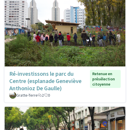
Ré-investissons le parc du
Retenue en
présélection
Centre (esplanade Geneviève
citoyenne
Anthonioz De Gaulle)
Gratte-Terre
2
0