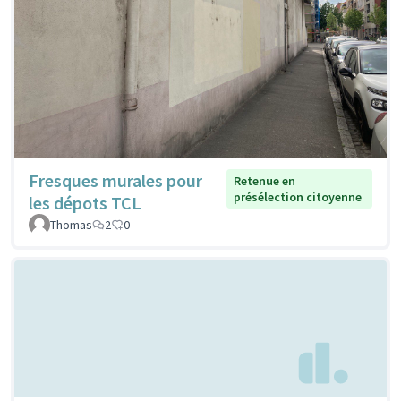
Fresques murales pour
Retenue en
présélection citoyenne
les dépots TCL
Thomas
2
0