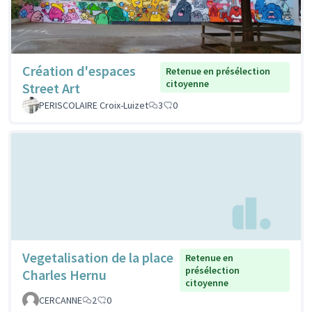
Création d'espaces
Retenue en présélection
citoyenne
Street Art
PERISCOLAIRE Croix-Luizet
3
0
Vegetalisation de la place
Retenue en
présélection
Charles Hernu
citoyenne
CERCANNE
2
0