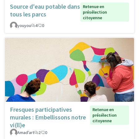
Source d'eau potable dans
Retenue en
présélection
tous les parcs
citoyenne
youyou
4
0
Fresques participatives
Retenue en
présélection
murales : Embellissons notre
citoyenne
vi(ll)e
Amad'art
2
0