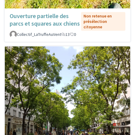
Ouverture partielle des
Non retenue en
présélection
parcs et squares aux chiens
citoyenne
Collectif_LaTruffeAuVent
13
0