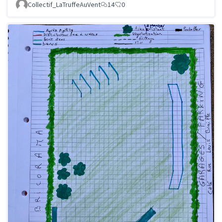
Collectif_LaTruffeAuVent
14
0