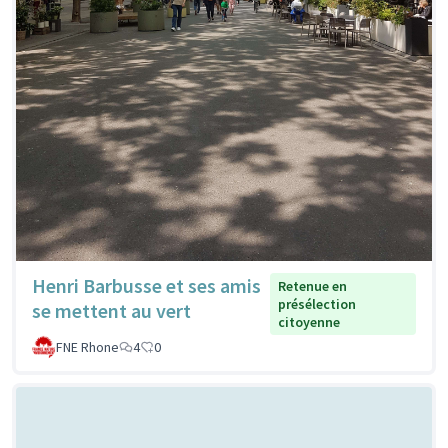
Henri Barbusse et ses amis
Retenue en
présélection
se mettent au vert
citoyenne
FNE Rhone
4
0