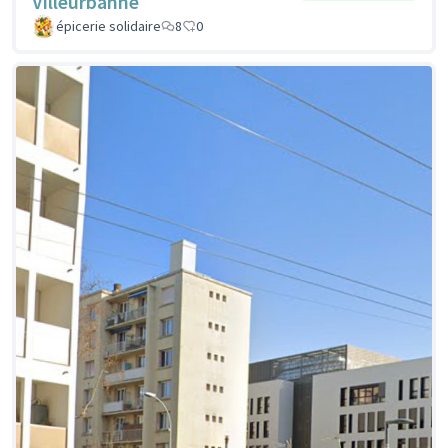
Villeurbanne
épicerie solidaire
8
0