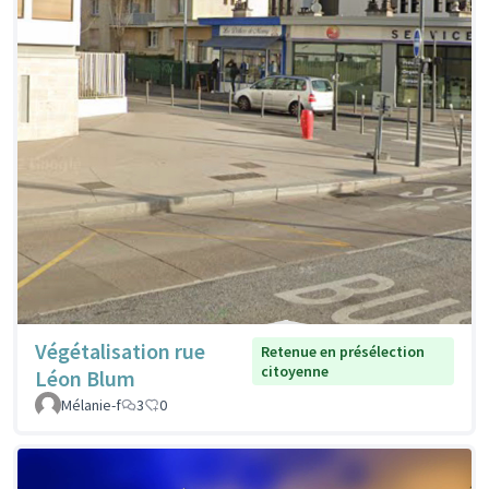
Végétalisation rue
Retenue en présélection
citoyenne
Léon Blum
Mélanie-f
3
0