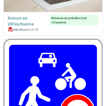
Nature en
Retenue en présélection
citoyenne
Vill’eurbanne
FNE Rhone
2
0