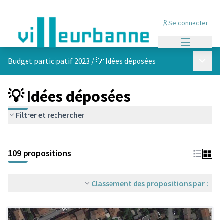
Se connecter
Menu princi
Menu p
Budget participatif 2023
/
💡 Idées déposées
💡 Idées déposées
Filtrer et rechercher
Passer la carte
Leaflet
|
©
OpenStreetMap
contributors
L'élément suivant est une carte qui présente les éléments de cet
+
109 propositions
−
Classement des propositions par :