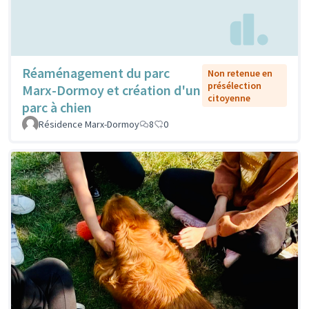
Réaménagement du parc
Non retenue en
présélection
Marx-Dormoy et création d'un
citoyenne
parc à chien
Résidence Marx-Dormoy
8
0