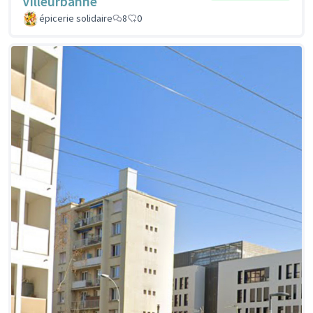
Villeurbanne
épicerie solidaire
8
0