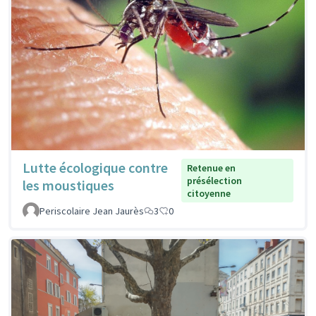
Lutte écologique contre
Retenue en
présélection
les moustiques
citoyenne
Periscolaire Jean Jaurès
3
0