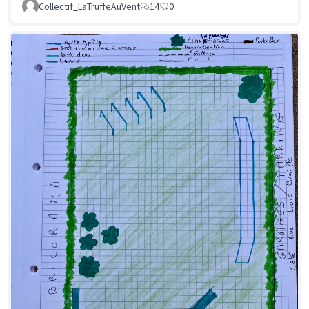
Collectif_LaTruffeAuVent
14
0