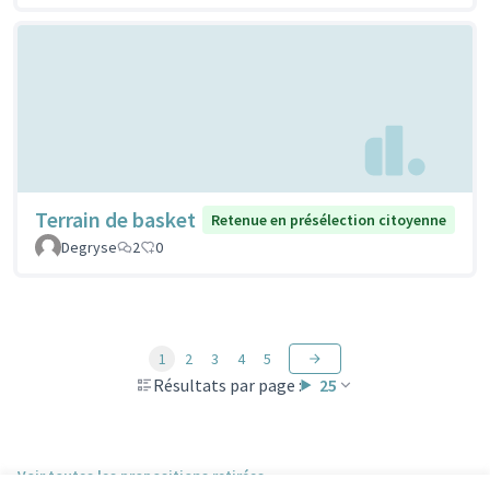
Terrain de basket
Retenue en présélection citoyenne
Degryse
2
0
1
2
3
4
5
Résultats par page :
25
Voir toutes les propositions retirées