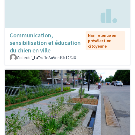
Communication,
Non retenue en
présélection
sensibilisation et éducation
citoyenne
du chien en ville
Collectif_LaTruffeAuVent
12
0