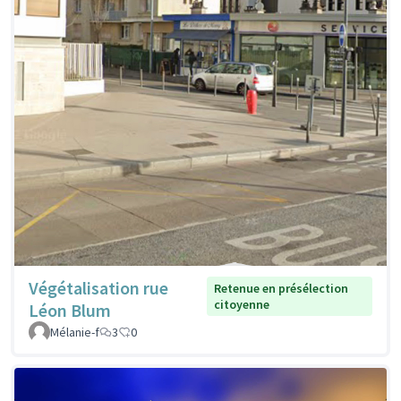
Végétalisation rue
Retenue en présélection
citoyenne
Léon Blum
Mélanie-f
3
0