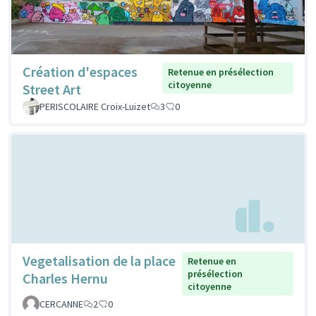
Création d'espaces
Retenue en présélection
citoyenne
Street Art
PERISCOLAIRE Croix-Luizet
3
0
Vegetalisation de la place
Retenue en
présélection
Charles Hernu
citoyenne
CERCANNE
2
0