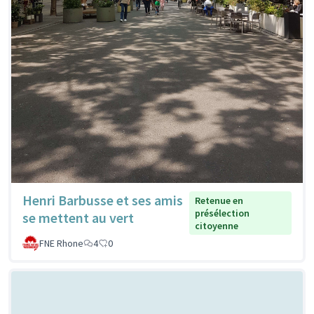
Henri Barbusse et ses amis
Retenue en
présélection
se mettent au vert
citoyenne
FNE Rhone
4
0