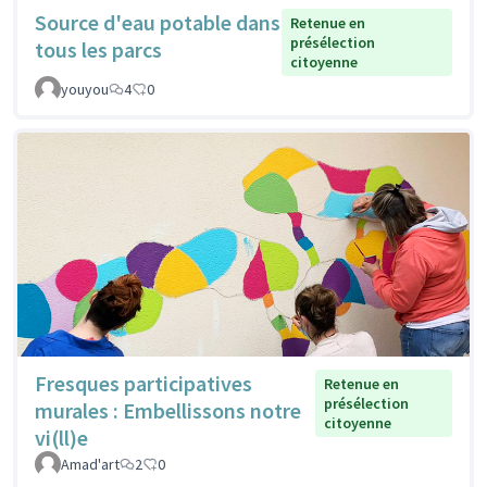
Source d'eau potable dans
Retenue en
présélection
tous les parcs
citoyenne
youyou
4
0
Fresques participatives
Retenue en
présélection
murales : Embellissons notre
citoyenne
vi(ll)e
Amad'art
2
0