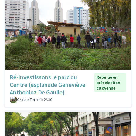
Ré-investissons le parc du
Retenue en
présélection
Centre (esplanade Geneviève
citoyenne
Anthonioz De Gaulle)
Gratte-Terre
2
0