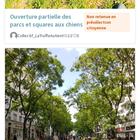
Ouverture partielle des
Non retenue en
présélection
parcs et squares aux chiens
citoyenne
Collectif_LaTruffeAuVent
13
0