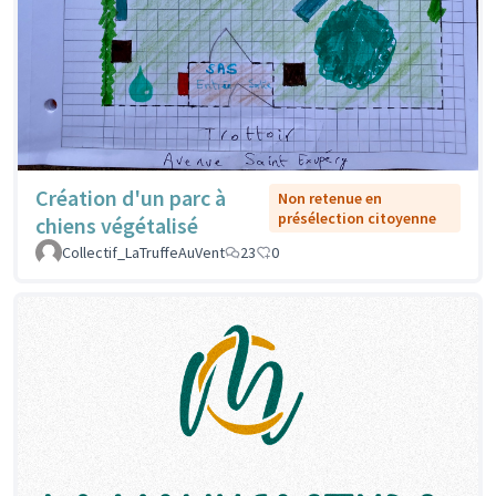
Création d'un parc à
Non retenue en
présélection citoyenne
chiens végétalisé
Collectif_LaTruffeAuVent
23
0