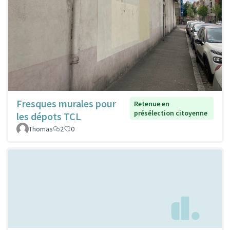
Fresques murales pour
Retenue en
présélection citoyenne
les dépots TCL
Thomas
2
0