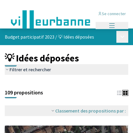
Se connecter
Menu princi
Menu p
Budget participatif 2023
/
💡 Idées déposées
💡 Idées déposées
Filtrer et rechercher
Passer la carte
Leaflet
|
©
OpenStreetMap
contributors
L'élément suivant est une carte qui présente les éléments de cet
+
109 propositions
−
Classement des propositions par :