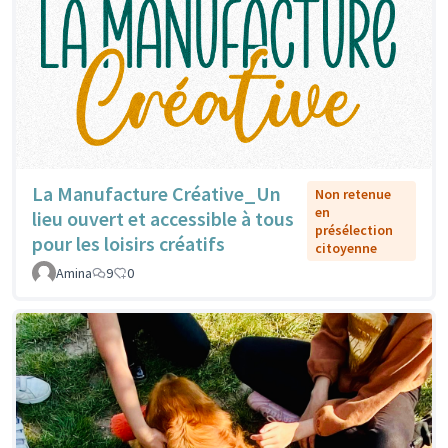
La Manufacture Créative_Un
Non retenue
en
lieu ouvert et accessible à tous
présélection
pour les loisirs créatifs
citoyenne
Amina
9
0