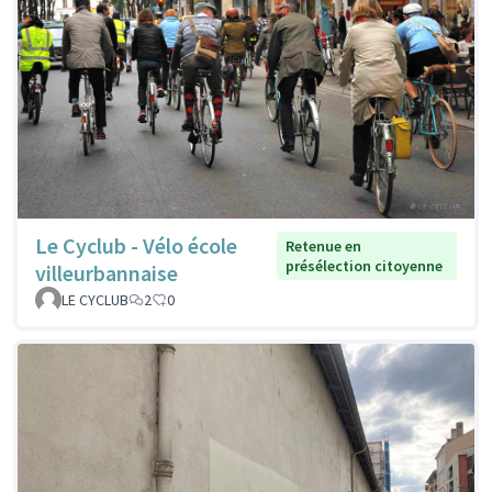
Le Cyclub - Vélo école
Retenue en
présélection citoyenne
villeurbannaise
LE CYCLUB
2
0