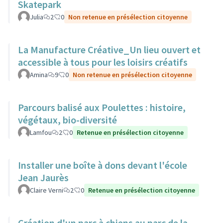
Skatepark
Julia
2
0
Non retenue en présélection citoyenne
La Manufacture Créative_Un lieu ouvert et
accessible à tous pour les loisirs créatifs
Amina
9
0
Non retenue en présélection citoyenne
Parcours balisé aux Poulettes : histoire,
végétaux, bio-diversité
Lamfou
2
0
Retenue en présélection citoyenne
Installer une boîte à dons devant l'école
Jean Jaurès
Claire Verni
2
0
Retenue en présélection citoyenne
Création d'un parc à chiens au parc de la