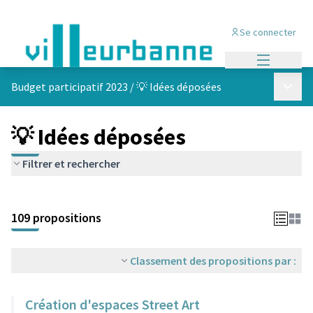
Se connecter
Menu princi
Menu p
Budget participatif 2023
/
💡 Idées déposées
💡 Idées déposées
Filtrer et rechercher
Passer la carte
Leaflet
|
©
OpenStreetMap
contributors
L'élément suivant est une carte qui présente les éléments de cet
+
109 propositions
−
Classement des propositions par :
Création d'espaces Street Art