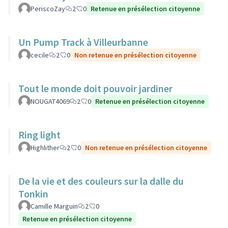
PeriscoZay
2
0
Retenue en présélection citoyenne
Un Pump Track à Villeurbanne
cecile
2
0
Non retenue en présélection citoyenne
Tout le monde doit pouvoir jardiner
NOUGAT4069
2
0
Retenue en présélection citoyenne
Ring light
Highlither
2
0
Non retenue en présélection citoyenne
De la vie et des couleurs sur la dalle du
Tonkin
Camille Marguin
2
0
Retenue en présélection citoyenne