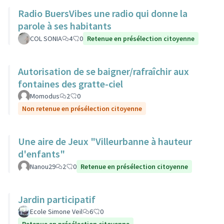
Radio BuersVibes une radio qui donne la
parole à ses habitants
COL SONIA
4
0
Retenue en présélection citoyenne
Autorisation de se baigner/rafraîchir aux
fontaines des gratte-ciel
Momodus
2
0
Non retenue en présélection citoyenne
Une aire de Jeux "Villeurbanne à hauteur
d'enfants"
Nanou29
2
0
Retenue en présélection citoyenne
Jardin participatif
Ecole Simone Veil
6
0