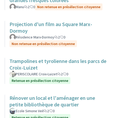
Grandes fresques colorées
Manu
2
0
Non retenue en présélection citoyenne
Projection d'un film au Square Marx-
Dormoy
Résidence Marx-Dormoy
2
0
Non retenue en présélection citoyenne
Trampolines et tyrolienne dans les parcs de
Croix-Luizet
PERISCOLAIRE Croix-Luizet
2
0
Retenue en présélection citoyenne
Rénover un local et l'aménager en une
petite bibliothèque de quartier
Ecole Simone Veil
2
0
Retenue en présélection citoyenne