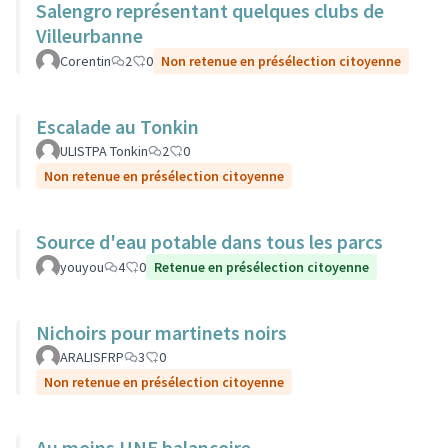
Salengro représentant quelques clubs de
Villeurbanne
Corentin
2
0
Non retenue en présélection citoyenne
Escalade au Tonkin
ULISTPA Tonkin
2
0
Non retenue en présélection citoyenne
Source d'eau potable dans tous les parcs
youyou
4
0
Retenue en présélection citoyenne
Nichoirs pour martinets noirs
ARALISFRP
3
0
Non retenue en présélection citoyenne
Au moins UNE balançoire