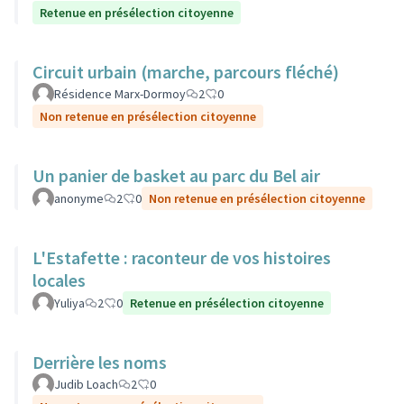
Retenue en présélection citoyenne
Circuit urbain (marche, parcours fléché)
Résidence Marx-Dormoy
2
0
Non retenue en présélection citoyenne
Un panier de basket au parc du Bel air
anonyme
2
0
Non retenue en présélection citoyenne
L'Estafette : raconteur de vos histoires
locales
Yuliya
2
0
Retenue en présélection citoyenne
Derrière les noms
Judib Loach
2
0