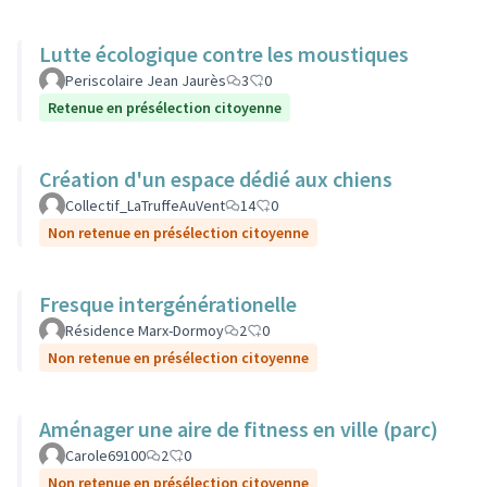
Lutte écologique contre les moustiques
Periscolaire Jean Jaurès
3
0
Retenue en présélection citoyenne
Création d'un espace dédié aux chiens
Collectif_LaTruffeAuVent
14
0
Non retenue en présélection citoyenne
Fresque intergénérationelle
Résidence Marx-Dormoy
2
0
Non retenue en présélection citoyenne
Aménager une aire de fitness en ville (parc)
Carole69100
2
0
Non retenue en présélection citoyenne