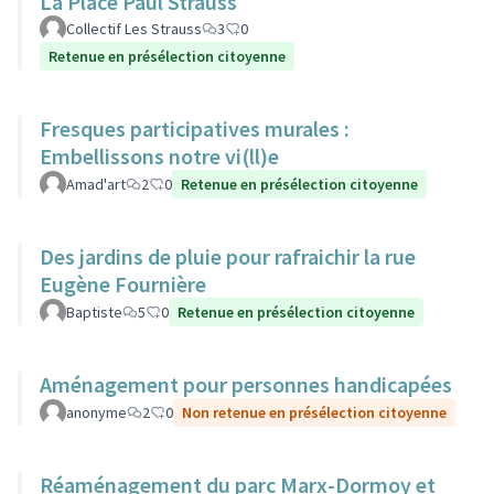
La Place Paul Strauss
Collectif Les Strauss
3
0
Retenue en présélection citoyenne
Fresques participatives murales :
Embellissons notre vi(ll)e
Amad'art
2
0
Retenue en présélection citoyenne
Des jardins de pluie pour rafraichir la rue
Eugène Fournière
Baptiste
5
0
Retenue en présélection citoyenne
Aménagement pour personnes handicapées
anonyme
2
0
Non retenue en présélection citoyenne
Réaménagement du parc Marx-Dormoy et