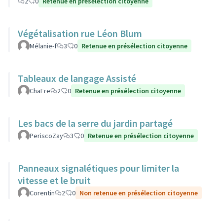
2
0
Retenue en présélection citoyenne
Végétalisation rue Léon Blum
Mélanie-f
3
0
Retenue en présélection citoyenne
Tableaux de langage Assisté
ChaFre
2
0
Retenue en présélection citoyenne
Les bacs de la serre du jardin partagé
PeriscoZay
3
0
Retenue en présélection citoyenne
Panneaux signalétiques pour limiter la
vitesse et le bruit
Corentin
2
0
Non retenue en présélection citoyenne