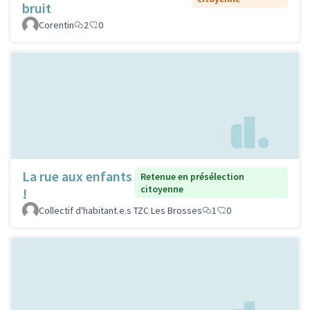
bruit
Corentin
2
0
La rue aux enfants
Retenue en présélection
citoyenne
!
Collectif d'habitant.e.s TZC Les Brosses
1
0