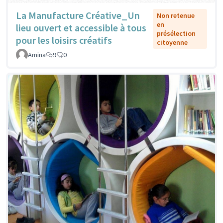
La Manufacture Créative_Un
Non retenue
en
lieu ouvert et accessible à tous
présélection
pour les loisirs créatifs
citoyenne
Amina
9
0