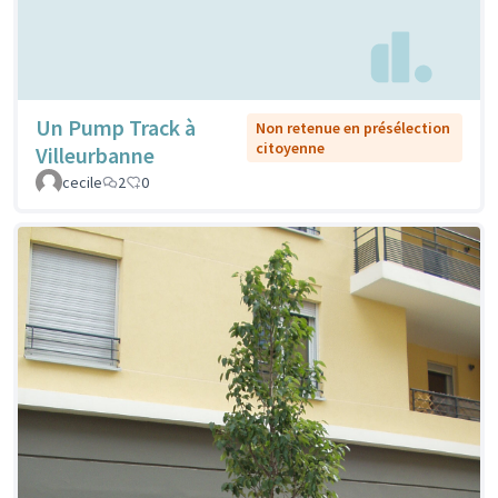
Un Pump Track à
Non retenue en présélection
citoyenne
Villeurbanne
cecile
2
0