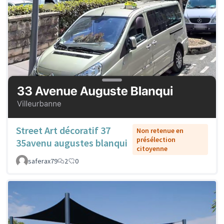
Street Art décoratif 37
Non retenue en
présélection
35avenu augustes blanqui
citoyenne
saferax79
2
0