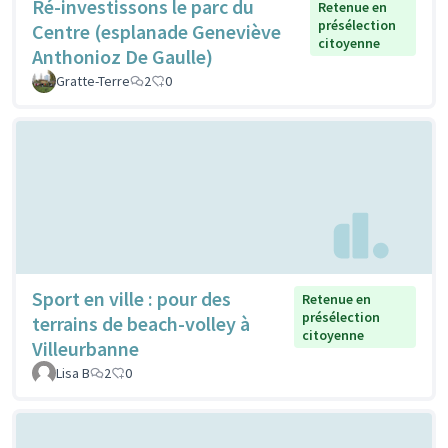
Ré-investissons le parc du
Retenue en
présélection
Centre (esplanade Geneviève
citoyenne
Anthonioz De Gaulle)
Gratte-Terre
2
0
Sport en ville : pour des
Retenue en
présélection
terrains de beach-volley à
citoyenne
Villeurbanne
Lisa B
2
0