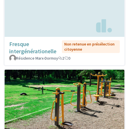
Fresque
Non retenue en présélection
citoyenne
intergénérationelle
Résidence Marx-Dormoy
2
0