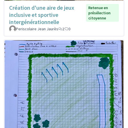
Création d'une aire de jeux
Retenue en
présélection
inclusive et sportive
citoyenne
intergénérationnelle
Periscolaire Jean Jaurès
2
0