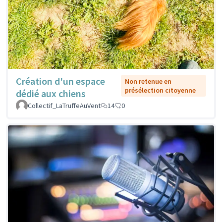
Création d'un espace
Non retenue en
présélection citoyenne
dédié aux chiens
Collectif_LaTruffeAuVent
14
0