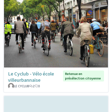
Le Cyclub - Vélo école
Retenue en
présélection citoyenne
villeurbannaise
LE CYCLUB
2
0