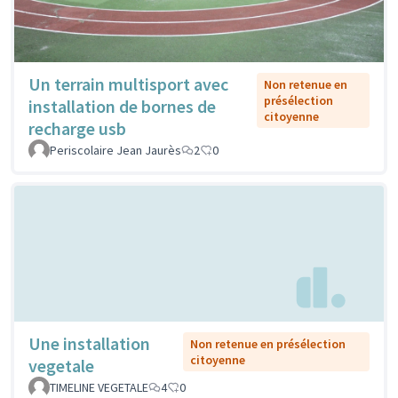
Un terrain multisport avec
Non retenue en
présélection
installation de bornes de
citoyenne
recharge usb
Periscolaire Jean Jaurès
2
0
Une installation
Non retenue en présélection
citoyenne
vegetale
TIMELINE VEGETALE
4
0