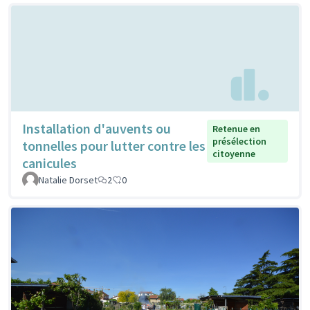
Installation d'auvents ou
Retenue en
présélection
tonnelles pour lutter contre les
citoyenne
canicules
Natalie Dorset
2
0