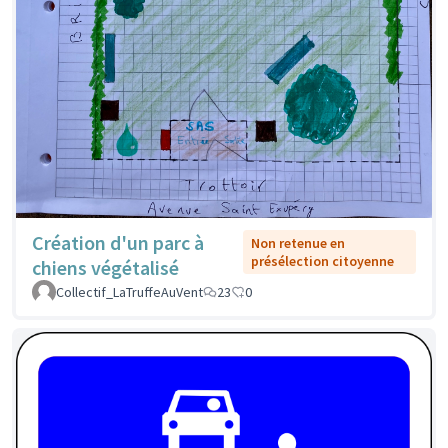
Création d'un parc à
Non retenue en
présélection citoyenne
chiens végétalisé
Collectif_LaTruffeAuVent
23
0