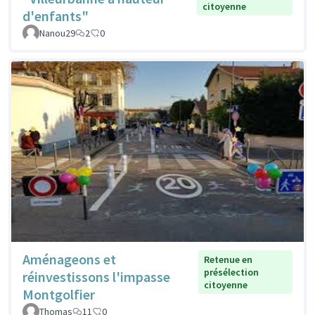
citoyenne
d'enfants"
Nanou29
2
0
Aménageons et
Retenue en
présélection
réinvestissons l'impasse
citoyenne
Montgolfier
Thomas
11
0