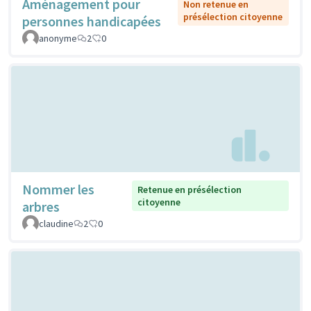
Aménagement pour
Non retenue en
présélection citoyenne
personnes handicapées
anonyme
2
0
Nommer les
Retenue en présélection
citoyenne
arbres
claudine
2
0