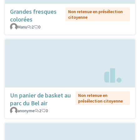
Grandes fresques
Non retenue en présélection
citoyenne
colorées
Manu
2
0
Un panier de basket au
Non retenue en
présélection citoyenne
parc du Bel air
anonyme
2
0