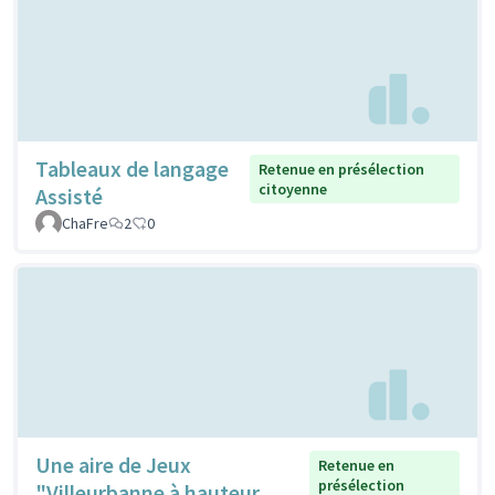
Tableaux de langage
Retenue en présélection
citoyenne
Assisté
ChaFre
2
0
Une aire de Jeux
Retenue en
présélection
"Villeurbanne à hauteur