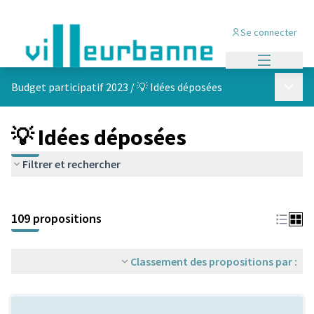
Se connecter
Menu princi
Menu p
Budget participatif 2023
/
💡 Idées déposées
💡 Idées déposées
Filtrer et rechercher
Passer la carte
Leaflet
|
©
OpenStreetMap
contributors
L'élément suivant est une carte qui présente les éléments de cet
+
109 propositions
−
Classement des propositions par :