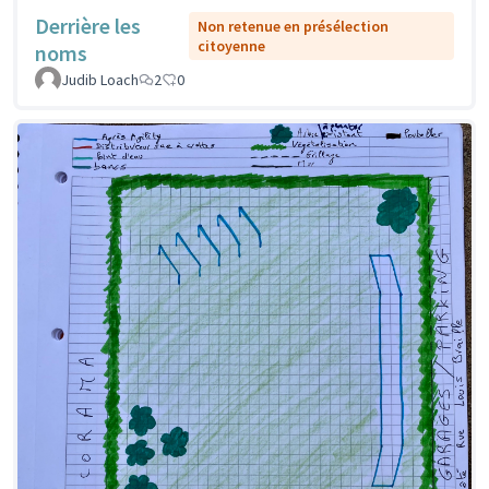
Derrière les
Non retenue en présélection
citoyenne
noms
Judib Loach
2
0