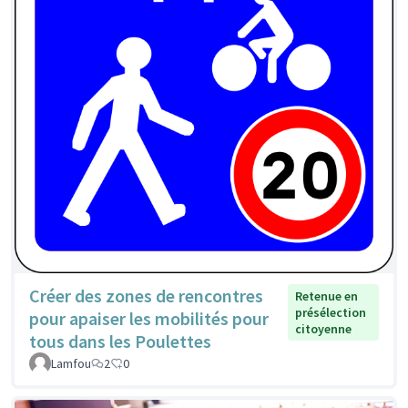
Créer des zones de rencontres
Retenue en
présélection
pour apaiser les mobilités pour
citoyenne
tous dans les Poulettes
Lamfou
2
0