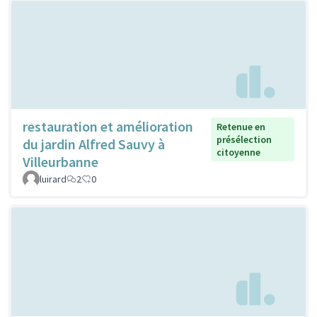
restauration et amélioration
Retenue en
présélection
du jardin Alfred Sauvy à
citoyenne
Villeurbanne
luirard
2
0