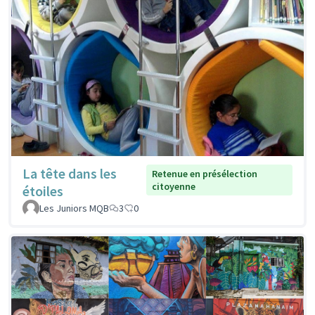
La tête dans les
Retenue en présélection
citoyenne
étoiles
Les Juniors MQB
3
0