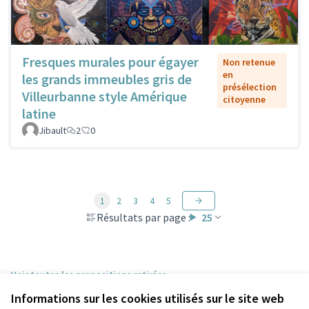
Fresques murales pour égayer
Non retenue
en
les grands immeubles gris de
présélection
Villeurbanne style Amérique
citoyenne
latine
Jibault
2
0
1
2
3
4
5
Résultats par page :
25
Voir toutes les propositions retirées
Informations sur les cookies utilisés sur le site web