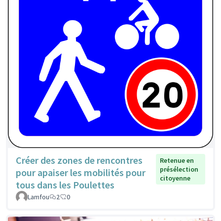
Créer des zones de rencontres
Retenue en
présélection
pour apaiser les mobilités pour
citoyenne
tous dans les Poulettes
Lamfou
2
0