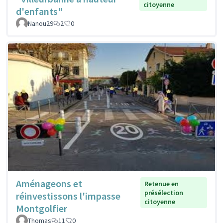
citoyenne
d'enfants"
Nanou29
2
0
Aménageons et
Retenue en
présélection
réinvestissons l'impasse
citoyenne
Montgolfier
Thomas
11
0