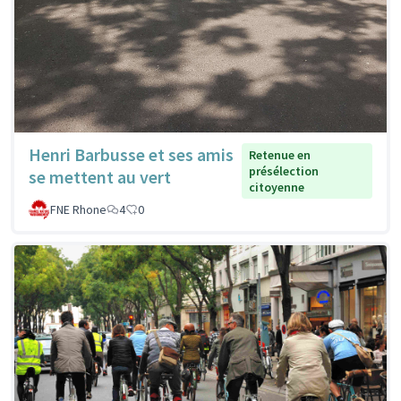
Henri Barbusse et ses amis
Retenue en
présélection
se mettent au vert
citoyenne
FNE Rhone
4
0