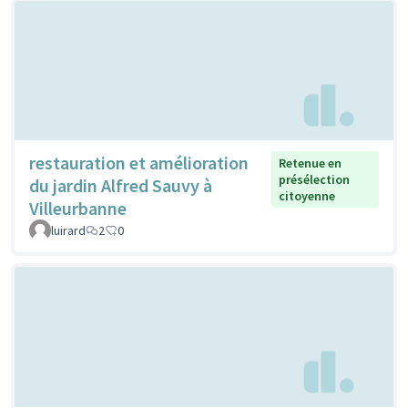
restauration et amélioration
Retenue en
présélection
du jardin Alfred Sauvy à
citoyenne
Villeurbanne
luirard
2
0