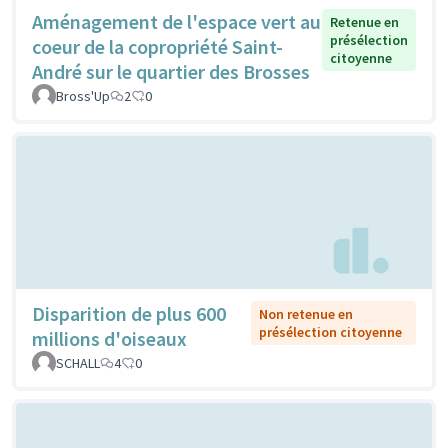
Aménagement de l'espace vert au
Retenue en
présélection
coeur de la copropriété Saint-
citoyenne
André sur le quartier des Brosses
Bross'Up
2
0
Disparition de plus 600
Non retenue en
présélection citoyenne
millions d'oiseaux
SCHALL
4
0