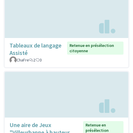
Tableaux de langage
Retenue en présélection
citoyenne
Assisté
ChaFre
2
0
Une aire de Jeux
Retenue en
présélection
"Villeurbanne à hauteur