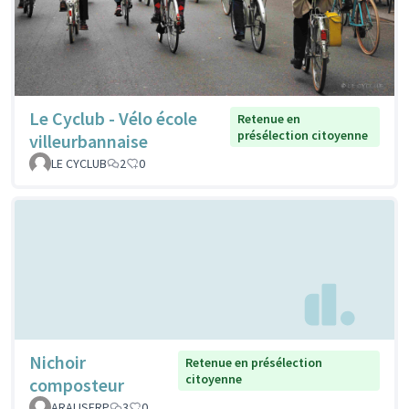
Le Cyclub - Vélo école
Retenue en
présélection citoyenne
villeurbannaise
LE CYCLUB
2
0
Nichoir
Retenue en présélection
citoyenne
composteur
ARALISFRP
3
0