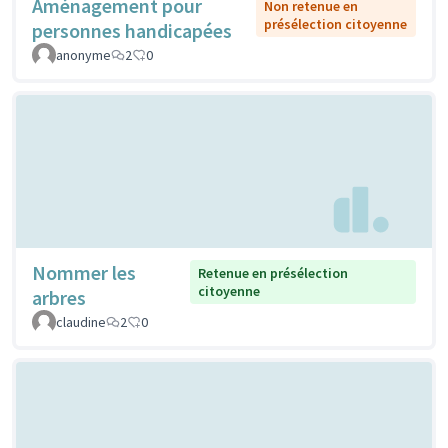
Aménagement pour
Non retenue en
présélection citoyenne
personnes handicapées
anonyme
2
0
Nommer les
Retenue en présélection
citoyenne
arbres
claudine
2
0