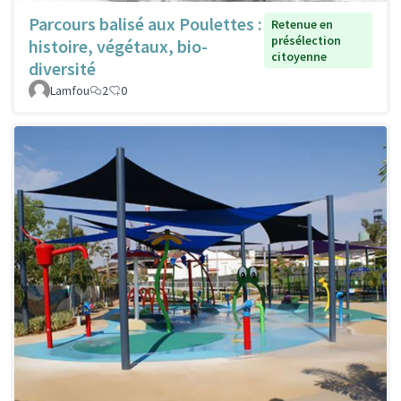
Parcours balisé aux Poulettes :
Retenue en
présélection
histoire, végétaux, bio-
citoyenne
diversité
Lamfou
2
0