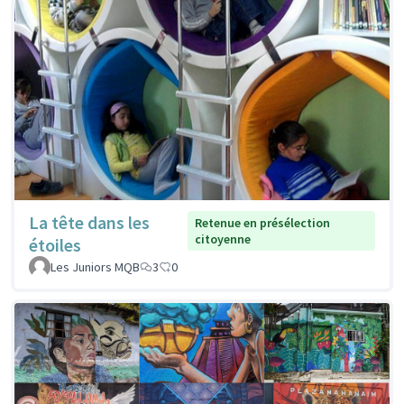
La tête dans les
Retenue en présélection
citoyenne
étoiles
Les Juniors MQB
3
0