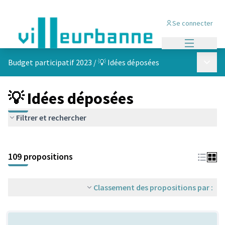
Se connecter
Menu princi
Menu p
Budget participatif 2023
/
💡 Idées déposées
💡 Idées déposées
Filtrer et rechercher
Passer la carte
Leaflet
|
©
OpenStreetMap
contributors
L'élément suivant est une carte qui présente les éléments de cet
+
109 propositions
−
Classement des propositions par :