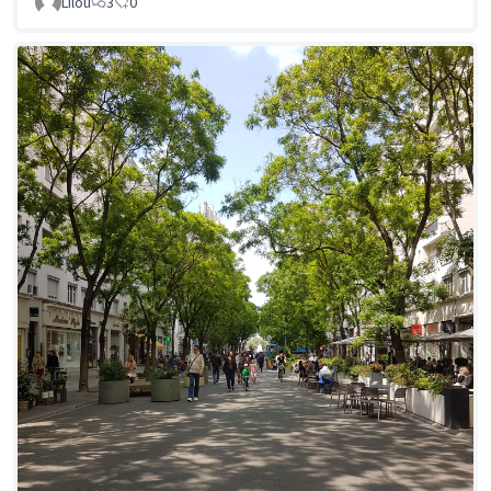
Lilou
3
0