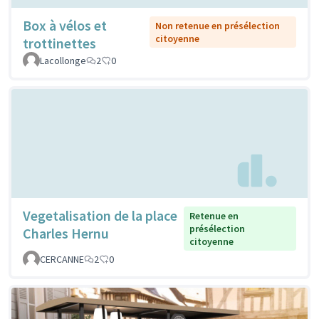
Box à vélos et
Non retenue en présélection
citoyenne
trottinettes
Lacollonge
2
0
Vegetalisation de la place
Retenue en
présélection
Charles Hernu
citoyenne
CERCANNE
2
0