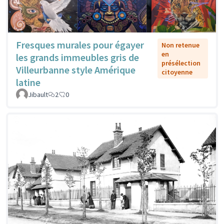
Fresques murales pour égayer
Non retenue
en
les grands immeubles gris de
présélection
Villeurbanne style Amérique
citoyenne
latine
Jibault
2
0