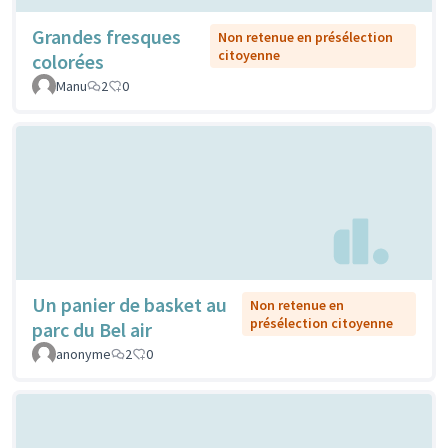
Grandes fresques
Non retenue en présélection
citoyenne
colorées
Manu
2
0
Un panier de basket au
Non retenue en
présélection citoyenne
parc du Bel air
anonyme
2
0