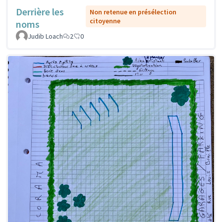
Derrière les
Non retenue en présélection
citoyenne
noms
Judib Loach
2
0