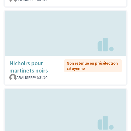
Nichoirs pour
Non retenue en présélection
citoyenne
martinets noirs
ARALISFRP
3
0