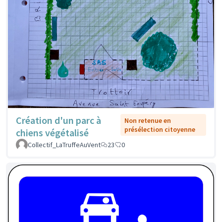
Création d'un parc à
Non retenue en
présélection citoyenne
chiens végétalisé
Collectif_LaTruffeAuVent
23
0