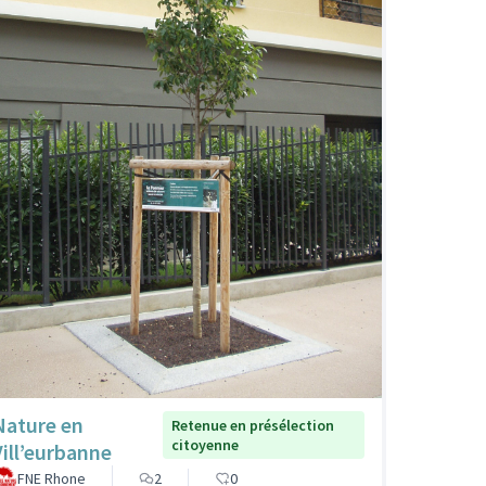
Nature en
Retenue en présélection
citoyenne
Vill’eurbanne
FNE Rhone
2
0