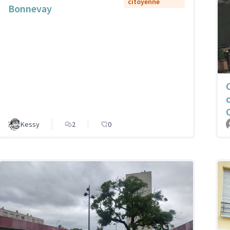
citoyenne
Bonnevay
Kessy
2
0