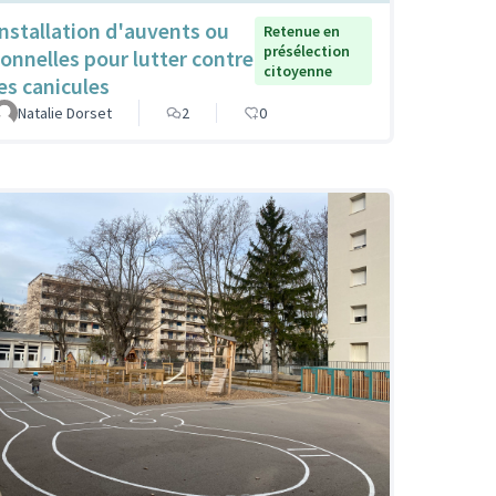
Installation d'auvents ou
Retenue en
présélection
tonnelles pour lutter contre
citoyenne
les canicules
Natalie Dorset
2
0