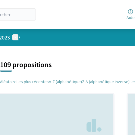
Aide
Menu utilisateur
 2023
/
 la carte
 suivant est une carte qui présente les éléments de cette page comm
109 propositions
Aléatoire
Les plus récentes
A-Z (alphabétique)
Z-A (alphabétique inverse)
Le