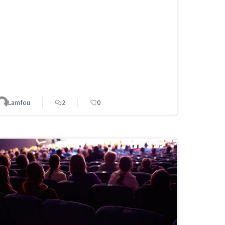
Lamfou
2
0