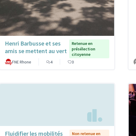
Henri Barbusse et ses
Retenue en
présélection
amis se mettent au vert
citoyenne
FNE Rhone
4
0
Fluidifier les mobilités
Non retenue en