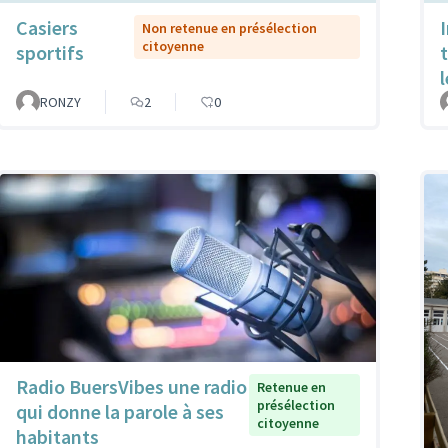
Casiers
Non retenue en présélection
citoyenne
sportifs
RONZY
2
0
Radio BuersVibes une radio
Retenue en
présélection
qui donne la parole à ses
citoyenne
habitants