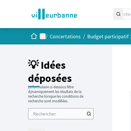
Accueil
Menu principal
/
Concertations
/
Budget participatif
Passer
L'élément
+
−
💡 Idées
déposées
Le formulaire ci-dessous filtre
dynamiquement les résultats de la
recherche lorsque les conditions de
recherche sont modifiées.