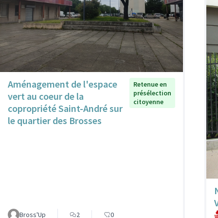
Aménagement de l'espace
Retenue en
présélection
vert au coeur de la
citoyenne
copropriété Saint-André sur
le quartier des Brosses
Bross'Up
2
0