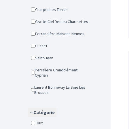
Charpennes Tonkin
Gratte-Ciel Dedieu Charmettes
Ferrandière Maisons Neuves
Cusset
Saint-Jean
Perralière Grandclément
Cyprian
Laurent Bonnevay La Soie Les
Brosses
Catégorie
Tout