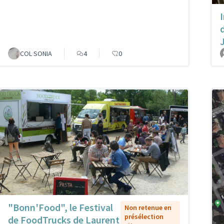
COL SONIA
4
0
"Bonn'Food", le Festival
Non retenue en
présélection
de FoodTrucks de Laurent