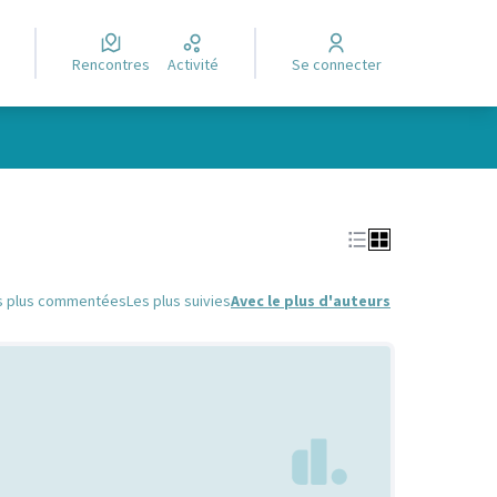
Rencontres
Activité
Se connecter
Leaflet
|
©
OpenStreetMap
contributors
e des points de carte. L'élément peut être utilisé avec un lecteur
s plus commentées
Les plus suivies
Avec le plus d'auteurs