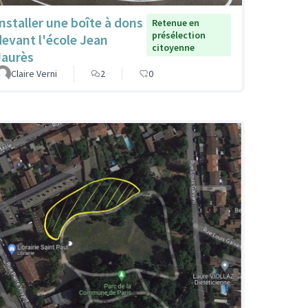
Installer une boîte à dons
Retenue en
présélection
devant l'école Jean
citoyenne
Jaurès
Claire Verni
2
0