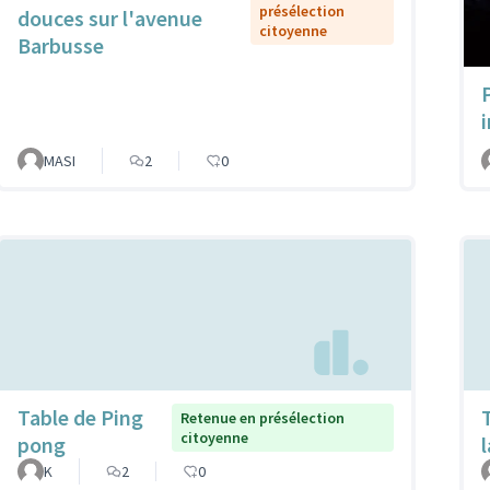
présélection
douces sur l'avenue
citoyenne
Barbusse
MASI
2
0
Table de Ping
Retenue en présélection
citoyenne
pong
K
2
0