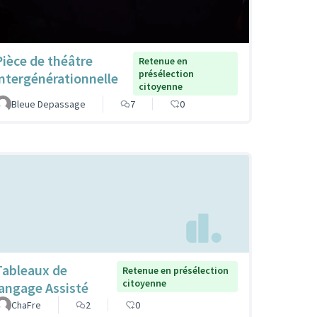
Pièce de théâtre
Retenue en
présélection
intergénérationnelle
citoyenne
Bleue Depassage
7
0
Tableaux de
Retenue en présélection
citoyenne
langage Assisté
ChaFre
2
0