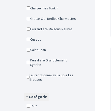
Charpennes Tonkin
Gratte-Ciel Dedieu Charmettes
Ferrandière Maisons Neuves
Cusset
Saint-Jean
Perralière Grandclément
Cyprian
Laurent Bonnevay La Soie Les
Brosses
Catégorie
Tout