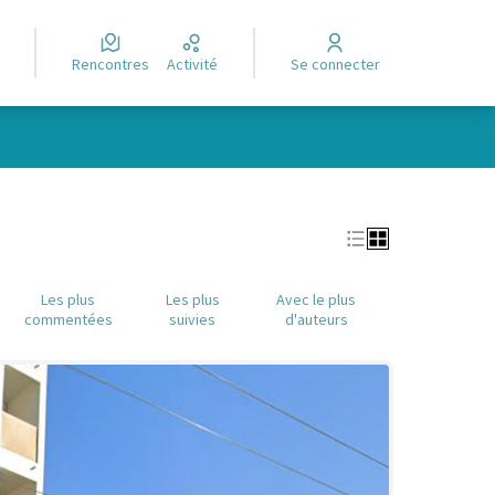
Rencontres
Activité
Se connecter
Leaflet
|
©
OpenStreetMap
contributors
e des points de carte. L'élément peut être utilisé avec un lecteur
Les plus
Les plus
Avec le plus
commentées
suivies
d'auteurs