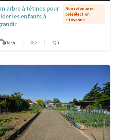
Un arbre à tétines pour
Non retenue en
présélection
aider les enfants à
citoyenne
grandir
Floch
2
0