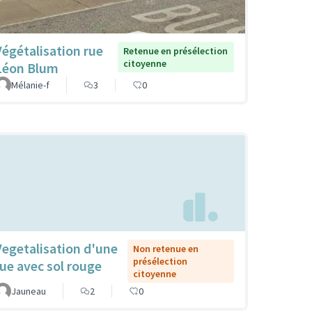
Végétalisation rue
Retenue en présélection
citoyenne
Léon Blum
Mélanie-f
3
0
Vegetalisation d'une
Non retenue en
présélection
rue avec sol rouge
citoyenne
Jauneau
2
0