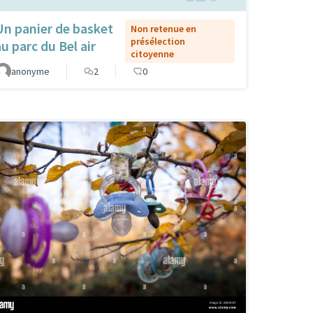
Un panier de basket
Non retenue en
présélection
au parc du Bel air
citoyenne
anonyme
2
0