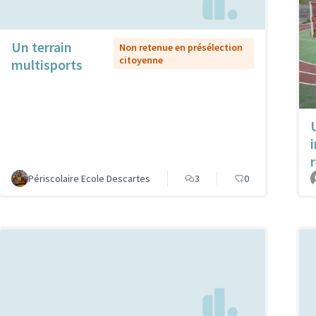
Un terrain
Non retenue en présélection
citoyenne
multisports
Périscolaire Ecole Descartes
3
0