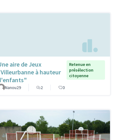
Une aire de Jeux
Retenue en
présélection
"Villeurbanne à hauteur
citoyenne
d'enfants"
Nanou29
2
0