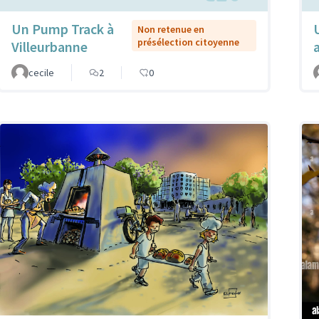
Un Pump Track à
Non retenue en
présélection citoyenne
Villeurbanne
cecile
2
0