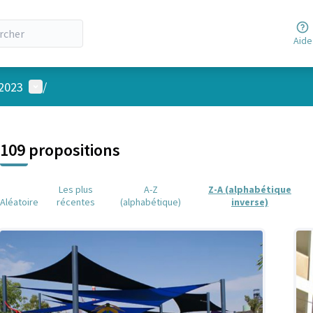
Aide
Menu utilisateur
 2023
/
 la carte
 suivant est une carte qui présente les éléments de cette page comm
109 propositions
Les plus
A-Z
Z-A (alphabétique
Aléatoire
récentes
(alphabétique)
inverse)