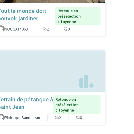
Tout le monde doit
Retenue en
présélection
pouvoir jardiner
citoyenne
NOUGAT4069
2
0
Terrain de pétanque à
Retenue en
présélection
Saint Jean
citoyenne
Phileppe Saint Jean
2
0