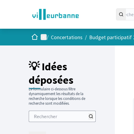
Accueil
Menu principal
/
Concertations
/
Budget participatif
Passer
L'élément
+
−
💡 Idées
déposées
Le formulaire ci-dessous filtre
dynamiquement les résultats de la
recherche lorsque les conditions de
recherche sont modifiées.