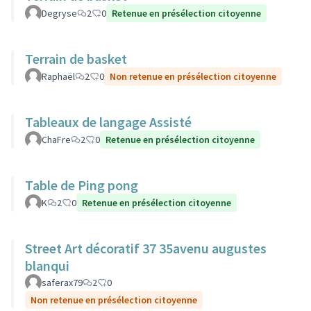
Degryse
2
0
Retenue en présélection citoyenne
Terrain de basket
Raphaël
2
0
Non retenue en présélection citoyenne
Tableaux de langage Assisté
ChaFre
2
0
Retenue en présélection citoyenne
Table de Ping pong
K
2
0
Retenue en présélection citoyenne
Street Art décoratif 37 35avenu augustes
blanqui
saferax79
2
0
Non retenue en présélection citoyenne