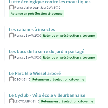
Lutte écologique contre les moustiques
Periscolaire Jean Jaurès
3
0
Retenue en présélection citoyenne
Les cabanes à insectes
PeriscoZay
2
0
Retenue en présélection citoyenne
Les bacs de la serre du jardin partagé
PeriscoZay
3
0
Retenue en présélection citoyenne
Le Parc Elie Wiesel arboré
DSC
2
0
Retenue en présélection citoyenne
Le Cyclub - Vélo école villeurbannaise
LE CYCLUB
2
0
Retenue en présélection citoyenne