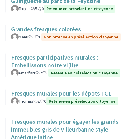
Guinguette au parc de la Feyssine
Truglia
5
0
Retenue en présélection citoyenne
Grandes fresques colorées
Manu
2
0
Non retenue en présélection citoyenne
Fresques participatives murales :
Embellissons notre vi(ll)e
Amad'art
2
0
Retenue en présélection citoyenne
Fresques murales pour les dépots TCL
Thomas
2
0
Retenue en présélection citoyenne
Fresques murales pour égayer les grands
immeubles gris de Villeurbanne style
Amérique latine