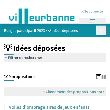
Se connecter
Menu princi
Menu p
Budget participatif 2023
/
💡 Idées déposées
💡 Idées déposées
Filtrer et rechercher
Passer la carte
Leaflet
|
©
OpenStreetMap
contributors
L'élément suivant est une carte qui présente les éléments de cet
+
109 propositions
−
Classement des propositions par :
Voiles d'ombrage aires de jeux enfants