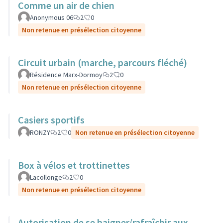
Comme un air de chien
Anonymous 06
2
0
Non retenue en présélection citoyenne
Circuit urbain (marche, parcours fléché)
Résidence Marx-Dormoy
2
0
Non retenue en présélection citoyenne
Casiers sportifs
RONZY
2
0
Non retenue en présélection citoyenne
Box à vélos et trottinettes
Lacollonge
2
0
Non retenue en présélection citoyenne
Autorisation de se baigner/rafraîchir aux