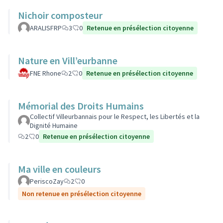
Nichoir composteur
ARALISFRP
3
0
Retenue en présélection citoyenne
Nature en Vill’eurbanne
FNE Rhone
2
0
Retenue en présélection citoyenne
Mémorial des Droits Humains
Collectif Villeurbannais pour le Respect, les Libertés et la
Dignité Humaine
2
0
Retenue en présélection citoyenne
Ma ville en couleurs
PeriscoZay
2
0
Non retenue en présélection citoyenne