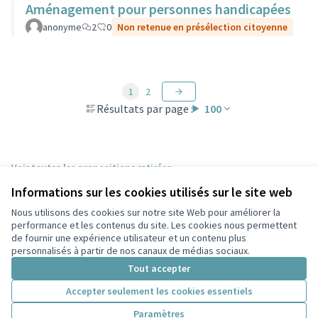
Aménagement pour personnes handicapées
anonyme
2
0
Non retenue en présélection citoyenne
1
2
Résultats par page :
100
Voir toutes les propositions retirées
Informations sur les cookies utilisés sur le site web
Nous utilisons des cookies sur notre site Web pour améliorer la
Conditions d'utilisation
performance et les contenus du site. Les cookies nous permettent
Paramètres des cookies
de fournir une expérience utilisateur et un contenu plus
Participez Villeurbanne sur X
Participez Villeurbanne sur Facebook
Participez Villeurbanne sur Instagram
Participez Villeurbanne sur YouTube
personnalisés à partir de nos canaux de médias sociaux.
(Lien externe)
(Lien externe)
(Lien externe)
(Lien externe)
Tout accepter
Accepter seulement les cookies essentiels
Licence Cre
(Lien extern
Paramètres
(Lien externe)