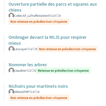
Ouverture partielle des parcs et squares aux
chiens
Collectif_LaTruffeAuVent
13
0
Non retenue en présélection citoyenne
Ombrager devant la MLIS pour respirer
mieux
Lescuyer
2
0
Non retenue en présélection citoyenne
Nommer les arbres
claudine
2
0
Retenue en présélection citoyenne
Nichoirs pour martinets noirs
ARALISFRP
3
0
Non retenue en présélection citoyenne