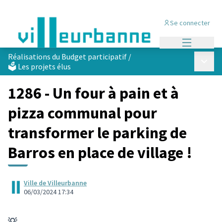
Se connecter
Menu princi
Réalisations du Budget participatif
/
Menu p
🗳️ Les projets élus
1286 - Un four à pain et à
pizza communal pour
transformer le parking de
Barros en place de village !
Ville de Villeurbanne
06/03/2024 17:34
💡