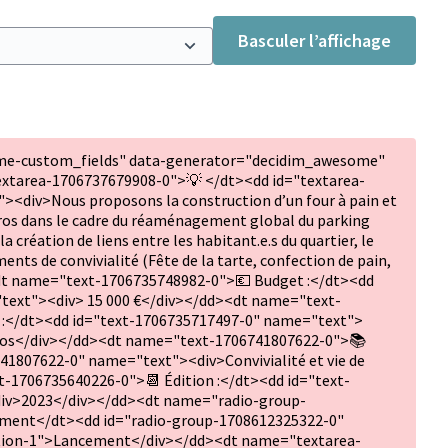
Basculer l’affichage
me-custom_fields" data-generator="decidim_awesome"
xtarea-1706737679908-0">💡 </dt><dd id="textarea-
<div>Nous proposons la construction d’un four à pain et
arros dans le cadre du réaménagement global du parking
 création de liens entre les habitant.e.s du quartier, le
nts de convivialité (Fête de la tarte, confection de pain,
dt name="text-1706735748982-0">💶 Budget :</dt><dd
text"><div> 15 000 €</div></dd><dt name="text-
) :</dt><dd id="text-1706735717497-0" name="text">
arros</div></dd><dt name="text-1706741807622-0">📚
41807622-0" name="text"><div>Convivialité et vie de
-1706735640226-0">📆 Édition :</dt><dd id="text-
iv>2023</div></dd><dt name="radio-group-
ement</dt><dd id="radio-group-1708612325322-0"
tion-1">Lancement</div></dd><dt name="textarea-