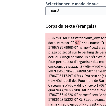
Sélectionner le mode de vue :
Corps du texte (Français)
-
<xml><dl class="decidim_aweso
data-version="0.
9.1
"><dt name="te
1706737679908-0" name="textarea">
pizza collectif sur le parking de B
actuel. Conçu comme un prétexte à la
four permettra d’organiser des mome
concours de pizza…).</div></dd><
id="text-1706735748982-0" name="
1706735717497-0">👀 Porteur·se(s
<div>Collectif des Fourniers de B
Catégorie :</dt><dd id="text-17067
quartier</div></dd><dt name="text
1706735640226-0" name="text"><d
1708612325322-0">⏳ État d'avanc
name="radio-group"><div alt="op