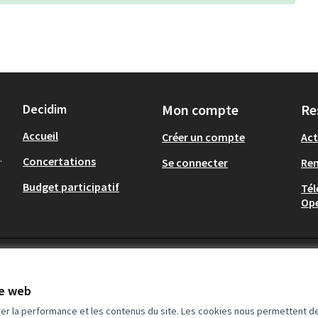
Decidim
Mon compte
Re
Accueil
Créer un compte
Act
.
Concertations
Se connecter
Re
Budget participatif
Tél
Op
te web
rer la performance et les contenus du site. Les cookies nous permettent de