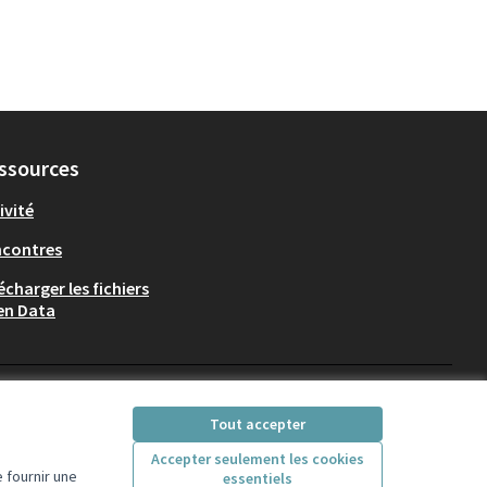
ssources
ivité
ncontres
écharger les fichiers
en Data
Participez Villeurbanne sur X
Participez Villeurbanne sur Fac
Participez Villeurbanne su
Participez Villeurban
Tout accepter
(Lien externe)
(Lien externe)
(Lien externe)
(Lien externe)
Accepter seulement les cookies
 fournir une
essentiels