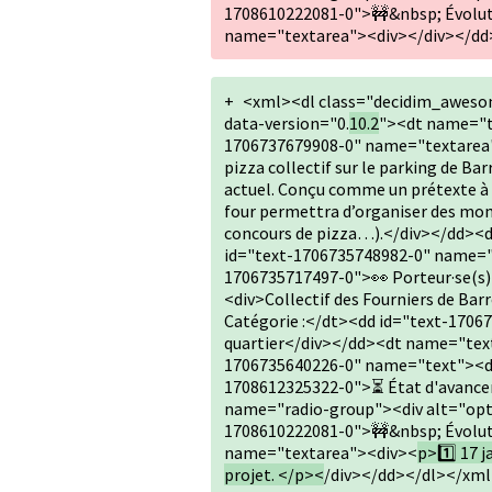
1708610222081-0">🚧&nbsp; Évoluti
name="textarea"><div></div></dd
+
<xml><dl class="decidim_aweso
data-version="0.
10.2
"><dt name="t
1706737679908-0" name="textarea">
pizza collectif sur le parking de B
actuel. Conçu comme un prétexte à la
four permettra d’organiser des mome
concours de pizza…).</div></dd><
id="text-1706735748982-0" name="
1706735717497-0">👀 Porteur·se(s
<div>Collectif des Fourniers de B
Catégorie :</dt><dd id="text-17067
quartier</div></dd><dt name="text
1706735640226-0" name="text"><d
1708612325322-0">⏳ État d'avanc
name="radio-group"><div alt="op
1708610222081-0">🚧&nbsp; Évoluti
name="textarea"><div><
p>1️⃣ 17 j
projet. </p><
/div></dd></dl></xm