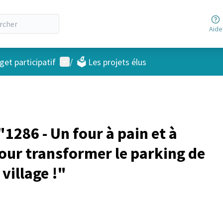
Aide
Menu utilisateur
et participatif
/
🗳️ Les projets élus
1286 - Un four à pain et à
ur transformer le parking de
village !"