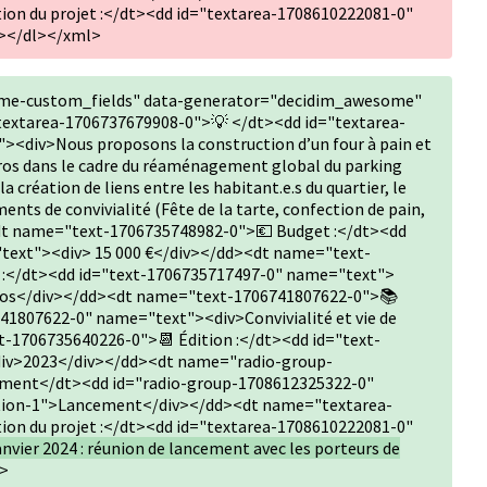
on du projet :</dt><dd id="textarea-1708610222081-0"
></dl></xml>
me-custom_fields" data-generator="decidim_awesome"
extarea-1706737679908-0">💡 </dt><dd id="textarea-
<div>Nous proposons la construction d’un four à pain et
arros dans le cadre du réaménagement global du parking
 création de liens entre les habitant.e.s du quartier, le
nts de convivialité (Fête de la tarte, confection de pain,
dt name="text-1706735748982-0">💶 Budget :</dt><dd
text"><div> 15 000 €</div></dd><dt name="text-
) :</dt><dd id="text-1706735717497-0" name="text">
arros</div></dd><dt name="text-1706741807622-0">📚
41807622-0" name="text"><div>Convivialité et vie de
-1706735640226-0">📆 Édition :</dt><dd id="text-
iv>2023</div></dd><dt name="radio-group-
ement</dt><dd id="radio-group-1708612325322-0"
tion-1">Lancement</div></dd><dt name="textarea-
on du projet :</dt><dd id="textarea-1708610222081-0"
anvier 2024 : réunion de lancement avec les porteurs de
l>