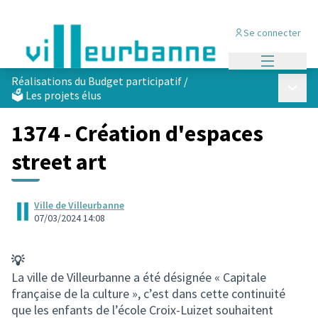
Se connecter
Menu princi
Réalisations du Budget participatif
/
Menu p
🗳️ Les projets élus
1374 - Création d'espaces
street art
Ville de Villeurbanne
07/03/2024 14:08
💡
La ville de Villeurbanne a été désignée « Capitale
française de la culture », c’est dans cette continuité
que les enfants de l’école Croix-Luizet souhaitent