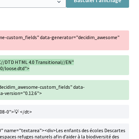
Basculer l’affichage
me-custom_fields" data-generator="decidim_awesome"
//DTD HTML 4.0 Transitional//EN"
0/loose.dtd">
decidim_awesome-custom_fields" data-
-version="0.12.6">
08-0">💡 </dt>
" name="textarea"><div>Les enfants des écoles Descartes
spaces refuges naturels afin d’aider à la biodiversité des