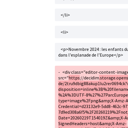
</li>
<li>
<p>Novembre 2024 : les enfants du
dans l'esplanade de l’Europe</p>
-
<div class="editor-content-ima
src="
https
://decidim
.storage.opens
de/2tru9dbig88akup1lu2rer0694ck?
disposition=inline%3B%20filen
%2A%3DUTF-8%27%27ParcEuropeDe
type=image%2Fpng&amp;X-Amz-A
Credential=d23132e9-5dd8-462c-97
7d9ed308a6f5%2F20260219%2Fnot
Date=20260219T154019Z&amp;X-A
SignedHeaders=host&amp;X-Amz-