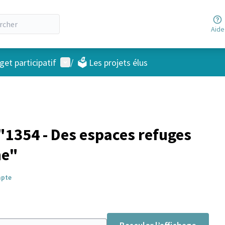
Aide
Menu utilisateur
et participatif
/
🗳️ Les projets élus
1354 - Des espaces refuges
ne"
mpte