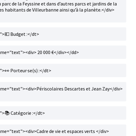
u parc de la Feyssine et dans d’autres parcs et jardins de la
 les habitants de Villeurbanne ainsi qu’à la planète.</div>
>💶 Budget :</dt>
ame="text"><div> 20 000 €</div></dd>
👀 Porteur·se(s) :</dt>
me="text"><div>Périscolaires Descartes et Jean Zay</div>
>📚 Catégorie :</dt>
me="text"><div>Cadre de vie et espaces verts </div>