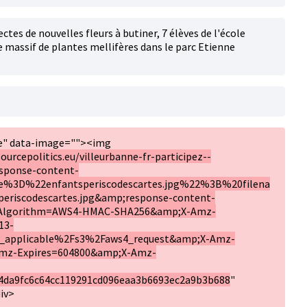
ctes de nouvelles fleurs à butiner, 7 élèves de l'école
e massif de plantes mellifères dans le parc Etienne
ge" data-image=""><img
ourcepolitics.eu/villeurbanne-fr-participez--
esponse-content-
me%3D%22enfantsperiscodescartes.jpg%22%3B%20filena
iscodescartes.jpg&amp;response-content-
Algorithm=AWS4-HMAC-SHA256&amp;X-Amz-
13-
_applicable%2Fs3%2Faws4_request&amp;X-Amz-
mz-Expires=604800&amp;X-Amz-
4da9fc6c64cc119291cd096eaa3b6693ec2a9b3b688
"
iv>