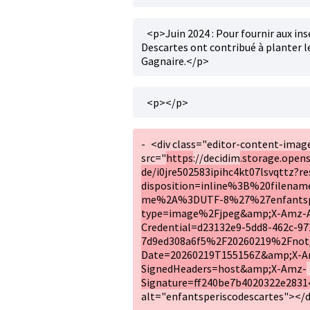
<p>Juin 2024 : Pour fournir aux inse
Descartes ont contribué à planter l
Gagnaire.</p>
<p></p>
-
<div class="editor-content-ima
src="
https
://decidim
.storage.opens
de/i0jre502583ipihc4kt07lsvqttz?r
disposition=inline%3B%20filena
me%2A%3DUTF-8%27%27enfantsper
type=image%2Fjpeg&amp;X-Amz-
Credential=d23132e9-5dd8-462c-97
7d9ed308a6f5%2F20260219%2Fnot
Date=20260219T155156Z&amp;X-A
SignedHeaders=host&amp;X-Amz-
Signature=ff240be7b4020322e2831
alt="enfantsperiscodescartes"></d