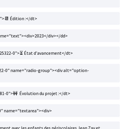
>📆 Édition :</dt>
ame="text"><div>2023</div></dd>
25322-0">⏳ État d'avancement</dt>
22-0" name="radio-group"><div alt="option-
1-0">🚧 Évolution du projet :</dt>
0" name="textarea"><div>
ement avec les enfants des périscolaires Jean Zay et