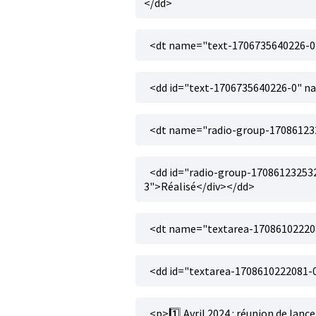
</dd>
<dt name="text-1706735640226-0"
<dd id="text-1706735640226-0" n
<dt name="radio-group-17086123
<dd id="radio-group-17086123253
3">Réalisé</div></dd>
<dt name="textarea-170861022208
<dd id="textarea-1708610222081-
<p>1️⃣ Avril 2024 : réunion de lanc