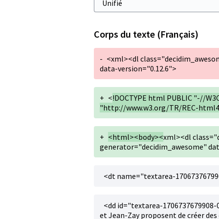
Corps du texte (Français)
-
<xml><dl class="decidim_aweso
data-version="0.12.6">
+
<
!DOCTYPE html PUBLIC "-//W3C
"http://www.w3.org/TR/REC-html4
+
<html><body><
xml><dl class="
generator="decidim_awesome" data
<dt name="textarea-17067376799
<dd id="textarea-1706737679908-0
et Jean-Zay proposent de créer des e