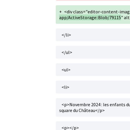
+
<div class="editor-content-ima
app/ActiveStorage::Blob/79115
" al
</li>
</ul>
<ul>
<li>
<p>Novembre 2024 : les enfants du
square du Château</p>
<p></p>