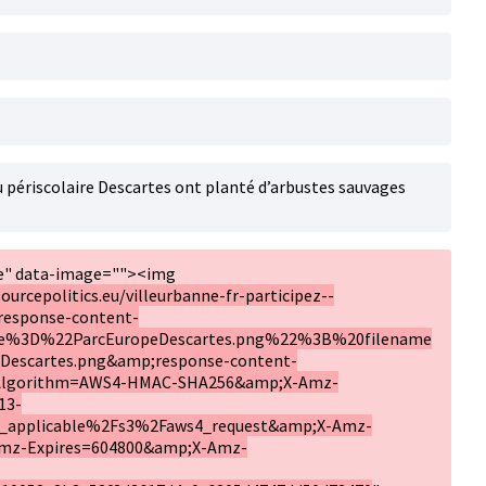
 périscolaire Descartes ont planté d’arbustes sauvages
ge" data-image=""><img
ourcepolitics.eu/villeurbanne-fr-participez--
response-content-
ame%3D%22ParcEuropeDescartes.png%22%3B%20filename
scartes.png&amp;response-content-
lgorithm=AWS4-HMAC-SHA256&amp;X-Amz-
13-
_applicable%2Fs3%2Faws4_request&amp;X-Amz-
mz-Expires=604800&amp;X-Amz-