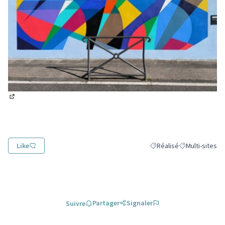
(Lien externe)
Like
Réalisé
Multi-sites
Filtrer les résultats de la
Filtrer les résu
Partager
Signaler
Suivre