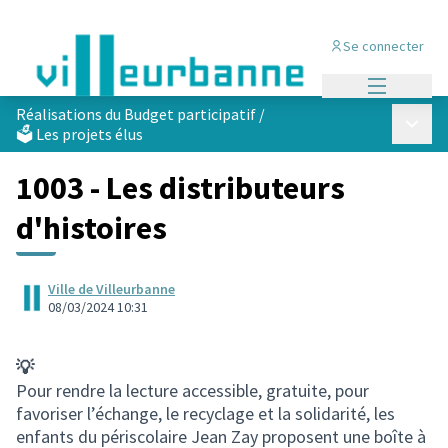
Se connecter
Menu princi
Réalisations du Budget participatif
/
Menu p
🗳️ Les projets élus
1003 - Les distributeurs
d'histoires
Ville de Villeurbanne
08/03/2024 10:31
💡
Pour rendre la lecture accessible, gratuite, pour
favoriser l’échange, le recyclage et la solidarité, les
enfants du périscolaire Jean Zay proposent une boîte à