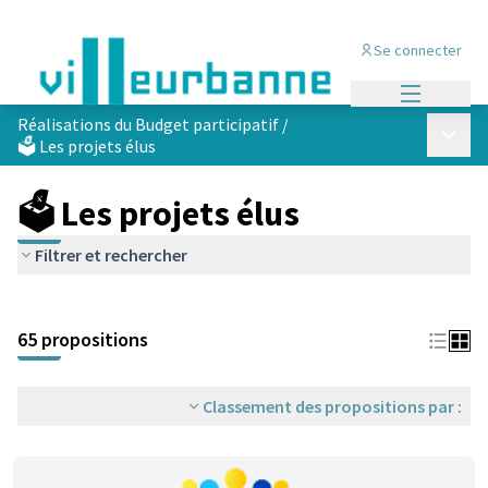
Se connecter
Menu princi
Réalisations du Budget participatif
/
Menu p
🗳️ Les projets élus
🗳️ Les projets élus
Filtrer et rechercher
Passer la carte
Leaflet
|
©
OpenStreetMap
contributors
L'élément suivant est une carte qui présente les éléments de cet
+
65 propositions
−
Classement des propositions par :