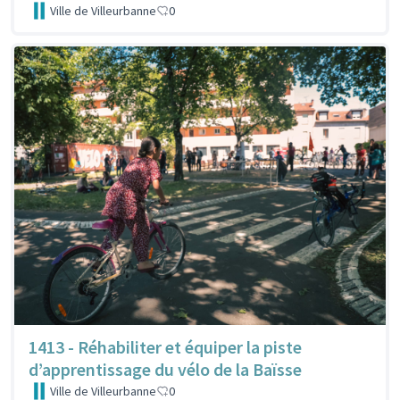
Ville de Villeurbanne
0
1413 - Réhabiliter et équiper la piste
d’apprentissage du vélo de la Baïsse
Ville de Villeurbanne
0