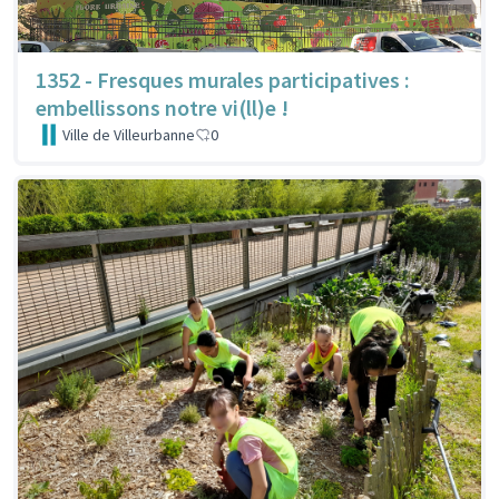
1352 - Fresques murales participatives :
embellissons notre vi(ll)e !
Ville de Villeurbanne
0