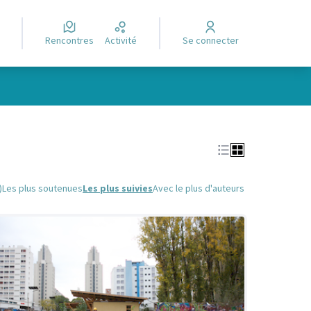
Rencontres
Activité
Se connecter
Leaflet
|
©
OpenStreetMap
contributors
e des points de carte. L'élément peut être utilisé avec un lecteur
)
Les plus soutenues
Les plus suivies
Avec le plus d'auteurs