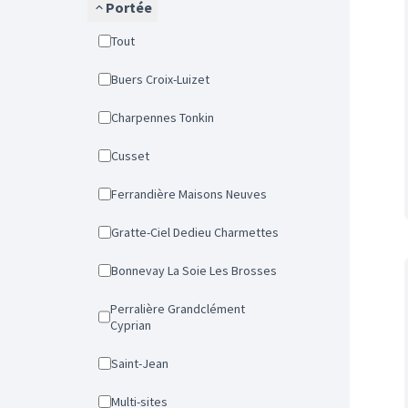
Portée
Tout
Buers Croix-Luizet
Charpennes Tonkin
Cusset
Ferrandière Maisons Neuves
Gratte-Ciel Dedieu Charmettes
Bonnevay La Soie Les Brosses
Perralière Grandclément
Cyprian
Saint-Jean
Multi-sites