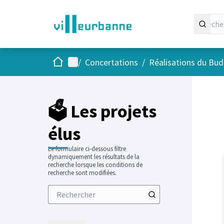
Accueil
Menu principal
/
Concertations
/
Réalisations du Budg
Passer
L'élément
+
−
🗳️ Les projets
élus
Le formulaire ci-dessous filtre
dynamiquement les résultats de la
recherche lorsque les conditions de
recherche sont modifiées.