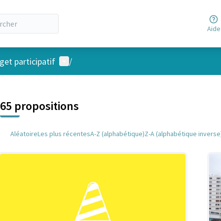
Aide
Menu utilisateur
et participatif
/
 la carte
 suivant est une carte qui présente les éléments de cette page comm
65 propositions
Aléatoire
Les plus récentes
A-Z (alphabétique)
Z-A (alphabétique inverse