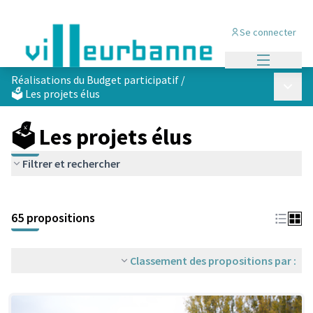
Se connecter
Menu princi
Réalisations du Budget participatif
/
Menu p
🗳️ Les projets élus
🗳️ Les projets élus
Filtrer et rechercher
Passer la carte
Leaflet
|
©
OpenStreetMap
contributors
L'élément suivant est une carte qui présente les éléments de cet
+
65 propositions
−
Classement des propositions par :