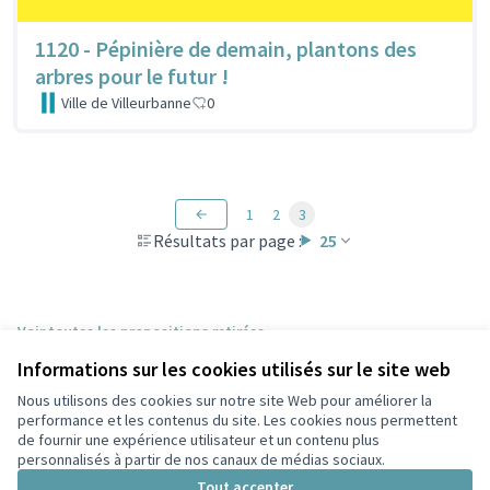
1120 - Pépinière de demain, plantons des
arbres pour le futur !
Ville de Villeurbanne
0
1
2
3
Résultats par page :
25
Voir toutes les propositions retirées
Informations sur les cookies utilisés sur le site web
Nous utilisons des cookies sur notre site Web pour améliorer la
Conditions d'utilisation
performance et les contenus du site. Les cookies nous permettent
Paramètres des cookies
de fournir une expérience utilisateur et un contenu plus
Participez Villeurbanne sur X
Participez Villeurbanne sur Facebook
Participez Villeurbanne sur Instagram
Participez Villeurbanne sur YouTube
personnalisés à partir de nos canaux de médias sociaux.
(Lien externe)
(Lien externe)
(Lien externe)
(Lien externe)
Tout accepter