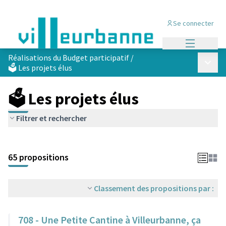
Se connecter
Menu princi
Réalisations du Budget participatif
/
Menu p
🗳️ Les projets élus
🗳️ Les projets élus
Filtrer et rechercher
Passer la carte
Leaflet
|
©
OpenStreetMap
contributors
L'élément suivant est une carte qui présente les éléments de cet
+
65 propositions
−
Classement des propositions par :
708 - Une Petite Cantine à Villeurbanne, ça