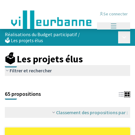
Se connecter
Menu princi
Réalisations du Budget participatif
/
Menu p
🗳️ Les projets élus
🗳️ Les projets élus
Filtrer et rechercher
Passer la carte
Leaflet
|
©
OpenStreetMap
contributors
L'élément suivant est une carte qui présente les éléments de cet
+
65 propositions
−
Classement des propositions par :