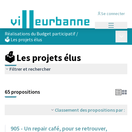
Se connecter
Menu princi
Réalisations du Budget participatif
/
Menu p
🗳️ Les projets élus
🗳️ Les projets élus
Filtrer et rechercher
Passer la carte
Leaflet
|
©
OpenStreetMap
contributors
L'élément suivant est une carte qui présente les éléments de cet
+
65 propositions
−
Classement des propositions par :
905 - Un repair café, pour se retrouver,