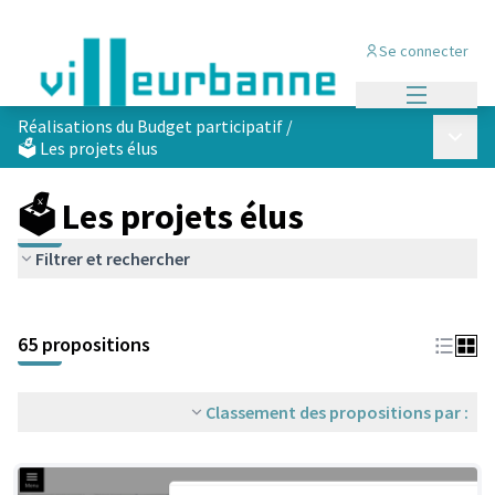
Se connecter
Menu princi
Réalisations du Budget participatif
/
Menu p
🗳️ Les projets élus
🗳️ Les projets élus
Filtrer et rechercher
Passer la carte
Leaflet
|
©
OpenStreetMap
contributors
L'élément suivant est une carte qui présente les éléments de cet
+
65 propositions
−
Classement des propositions par :