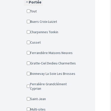
Portée
Tout
Buers Croix-Luizet
Charpennes Tonkin
Cusset
Ferrandière Maisons Neuves
Gratte-Ciel Dedieu Charmettes
Bonnevay La Soie Les Brosses
Perralière Grandclément
Cyprian
Saint-Jean
Multi-sites