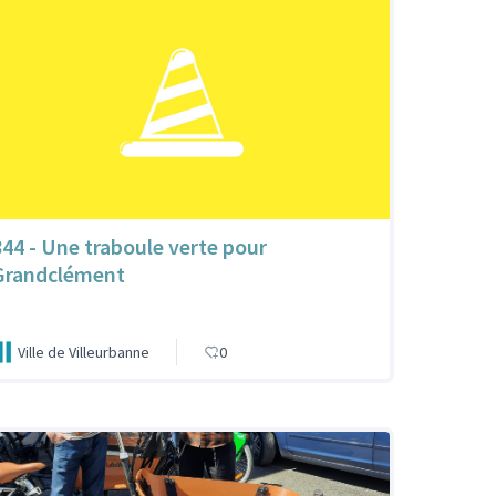
844 - Une traboule verte pour
Grandclément
Ville de Villeurbanne
0