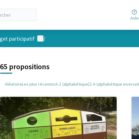
Aide
Menu utilisateur
et participatif
/
 la carte
 suivant est une carte qui présente les éléments de cette page comm
65 propositions
Aléatoire
Les plus récentes
A-Z (alphabétique)
Z-A (alphabétique inverse)