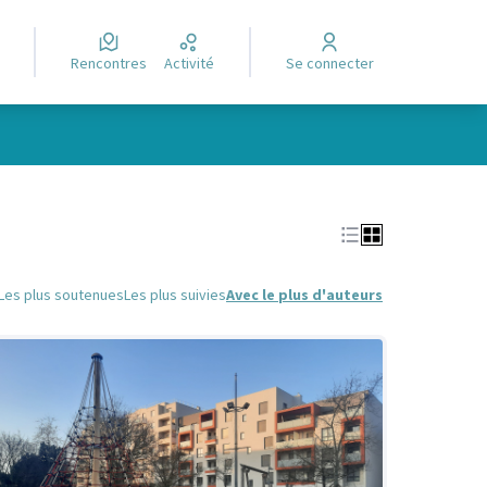
Rencontres
Activité
Se connecter
Leaflet
|
©
OpenStreetMap
contributors
e des points de carte. L'élément peut être utilisé avec un lecteur
Les plus soutenues
Les plus suivies
Avec le plus d'auteurs