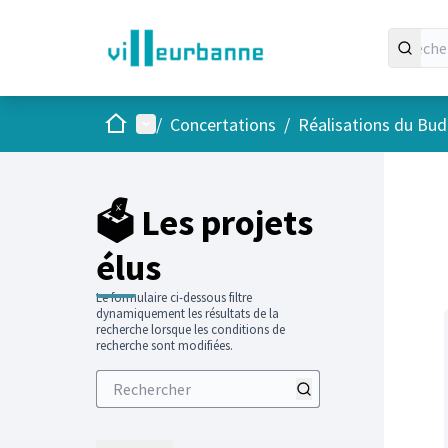
Accueil
Menu principal
/
Concertations
/
Réalisations du Budg
Passer
L'élément
+
−
🗳️ Les projets
élus
Le formulaire ci-dessous filtre
dynamiquement les résultats de la
recherche lorsque les conditions de
recherche sont modifiées.