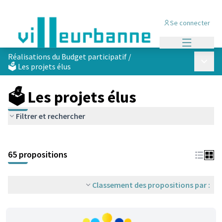
Se connecter
Menu princi
Réalisations du Budget participatif
/
Menu p
🗳️ Les projets élus
🗳️ Les projets élus
Filtrer et rechercher
Passer la carte
Leaflet
|
©
OpenStreetMap
contributors
L'élément suivant est une carte qui présente les éléments de cet
+
65 propositions
−
Classement des propositions par :