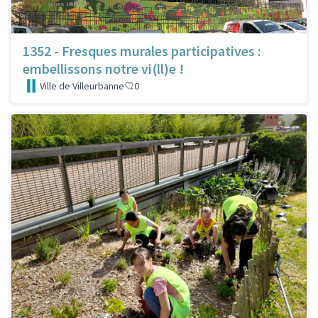
1352 - Fresques murales participatives :
embellissons notre vi(ll)e !
Ville de Villeurbanne
0