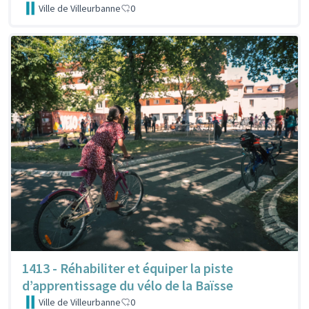
Ville de Villeurbanne
0
1413 - Réhabiliter et équiper la piste
d’apprentissage du vélo de la Baïsse
Ville de Villeurbanne
0