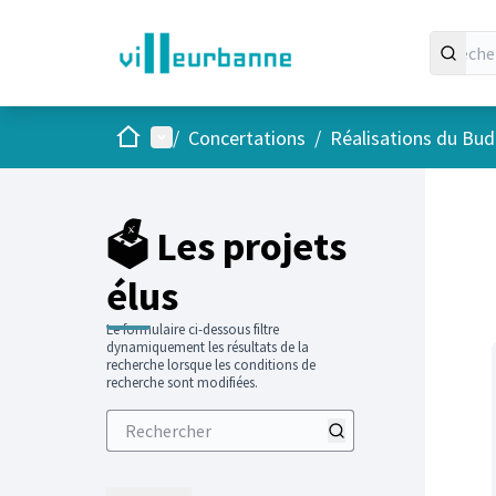
Accueil
Menu principal
/
Concertations
/
Réalisations du Budg
Passer
L'élément
+
−
🗳️ Les projets
élus
Le formulaire ci-dessous filtre
dynamiquement les résultats de la
recherche lorsque les conditions de
recherche sont modifiées.