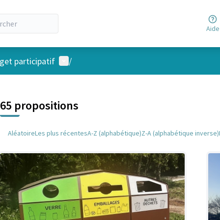
Aide
Menu utilisateur
et participatif
/
 la carte
 suivant est une carte qui présente les éléments de cette page comm
65 propositions
Aléatoire
Les plus récentes
A-Z (alphabétique)
Z-A (alphabétique inverse)