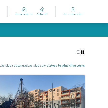
Rencontres
Activité
Se connecter
Leaflet
|
©
OpenStreetMap
contributors
e des points de carte. L'élément peut être utilisé avec un lecteur
Les plus soutenues
Les plus suivies
Avec le plus d'auteurs