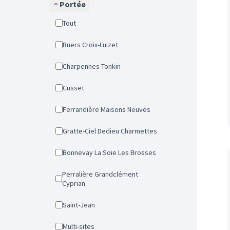
Portée
Tout
Buers Croix-Luizet
Charpennes Tonkin
Cusset
Ferrandière Maisons Neuves
Gratte-Ciel Dedieu Charmettes
Bonnevay La Soie Les Brosses
Perralière Grandclément
Cyprian
Saint-Jean
Multi-sites