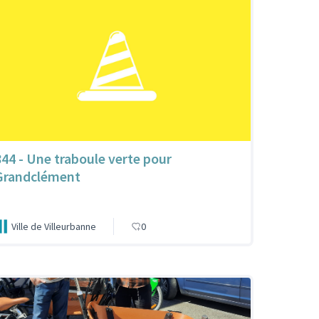
844 - Une traboule verte pour
Grandclément
Ville de Villeurbanne
0