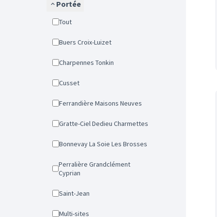
Portée
Tout
Buers Croix-Luizet
Charpennes Tonkin
Cusset
Ferrandière Maisons Neuves
Gratte-Ciel Dedieu Charmettes
Bonnevay La Soie Les Brosses
Perralière Grandclément
Cyprian
Saint-Jean
Multi-sites