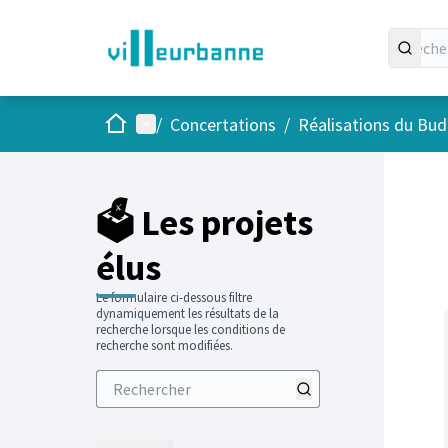
Accueil
Menu principal
/
Concertations
/
Réalisations du Budg
Passer
L'élément
+
−
🗳️ Les projets
élus
Le formulaire ci-dessous filtre
dynamiquement les résultats de la
recherche lorsque les conditions de
recherche sont modifiées.