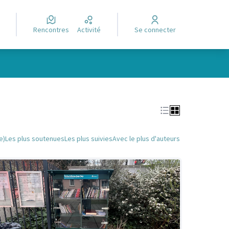
Rencontres
Activité
Se connecter
Leaflet
|
©
OpenStreetMap
contributors
e des points de carte. L'élément peut être utilisé avec un lecteur
e)
Les plus soutenues
Les plus suivies
Avec le plus d'auteurs