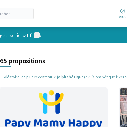
Aide
Menu utilisateur
et participatif
/
 la carte
 suivant est une carte qui présente les éléments de cette page comm
65 propositions
Aléatoire
Les plus récentes
A-Z (alphabétique)
Z-A (alphabétique invers