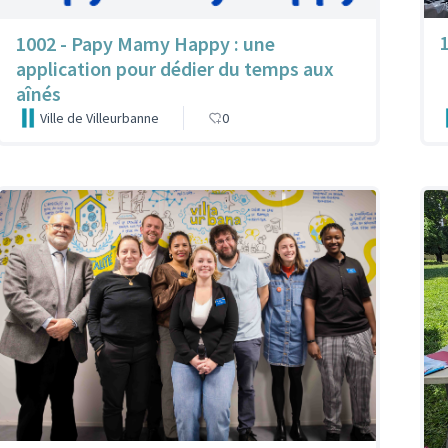
1002 - Papy Mamy Happy : une
application pour dédier du temps aux
aînés
Ville de Villeurbanne
0