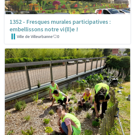
1352 - Fresques murales participatives :
embellissons notre vi(ll)e !
Ville de Villeurbanne
0