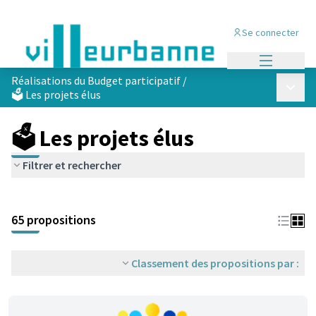
Se connecter
Menu princi
Réalisations du Budget participatif
/
Menu p
🗳️ Les projets élus
🗳️ Les projets élus
Filtrer et rechercher
Passer la carte
Leaflet
|
©
OpenStreetMap
contributors
L'élément suivant est une carte qui présente les éléments de cet
+
65 propositions
−
Classement des propositions par :