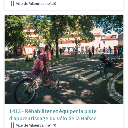
Ville de Villeurbanne
0
1413 - Réhabiliter et équiper la piste
d’apprentissage du vélo de la Baïsse
Ville de Villeurbanne
0