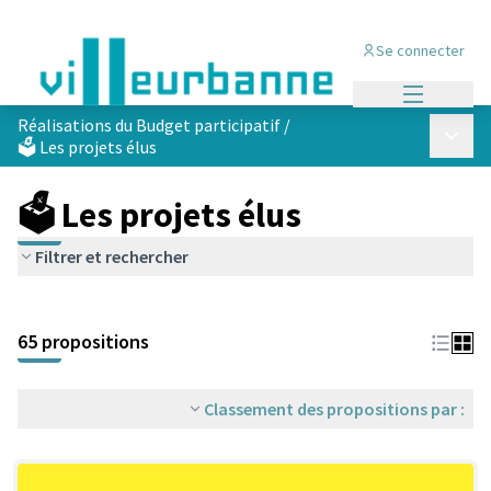
Se connecter
Menu princi
Réalisations du Budget participatif
/
Menu p
🗳️ Les projets élus
🗳️ Les projets élus
Filtrer et rechercher
Passer la carte
Leaflet
|
©
OpenStreetMap
contributors
L'élément suivant est une carte qui présente les éléments de cet
+
65 propositions
−
Classement des propositions par :