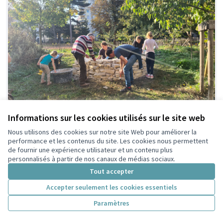
Informations sur les cookies utilisés sur le site web
Nous utilisons des cookies sur notre site Web pour améliorer la
performance et les contenus du site. Les cookies nous permettent
967 - Des espaces-refuges pour accueillir et
de fournir une expérience utilisateur et un contenu plus
protéger les insectes et la petite faune
personnalisés à partir de nos canaux de médias sociaux.
Ville de Villeurbanne
0
Tout accepter
Accepter seulement les cookies essentiels
Paramètres