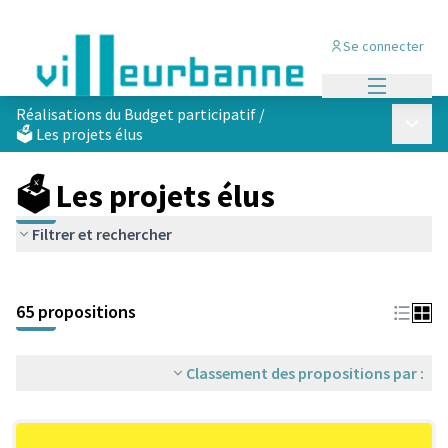
Se connecter
Menu princi
Réalisations du Budget participatif
/
Menu p
🗳️ Les projets élus
🗳️ Les projets élus
Filtrer et rechercher
Passer la carte
Leaflet
|
©
OpenStreetMap
contributors
L'élément suivant est une carte qui présente les éléments de cet
+
65 propositions
−
Classement des propositions par :